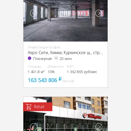
Инвестиции в офис
Аэро Сити, Химки, Куркинское ш., стр. 2
Планерная
20 мин
Площадь
Доходность
МАП
1 401.8 м²
10%
1 362 865 руб/мес
163 543 806
pуб
без НДС
Retail