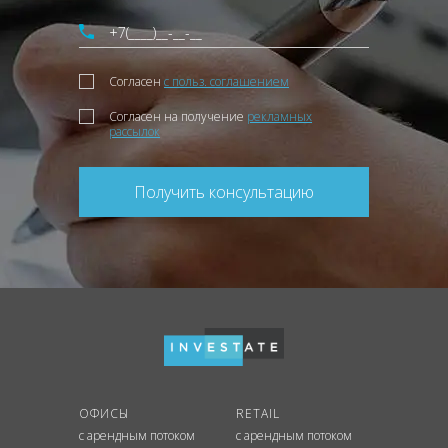
Согласен
с польз. соглашением
Согласен на получение
рекламных
рассылок
Получить консультацию
ОФИСЫ
RETAIL
с арендным потоком
с арендным потоком