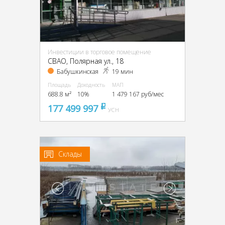
Инвестиции в торговое помещение
CВАО, Полярная ул., 18
Бабушкинская
19 мин
Площадь
Доходность
МАП
688.8 м²
10%
1 479 167 руб/мес
177 499 997
pуб
УСН
Склады