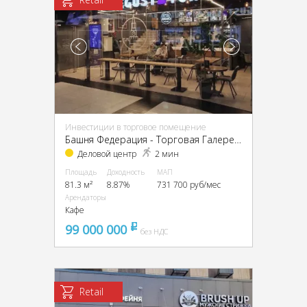
Инвестиции в торговое помещение
Башня Федерация - Торговая Галерея, ЦАО, г Москва, Пресненская наб, д 12
Деловой центр
2 мин
Площадь
Доходность
МАП
81.3 м²
8.87%
731 700 руб/мес
Арендаторы
Кафе
99 000 000
pуб
без НДС
Retail