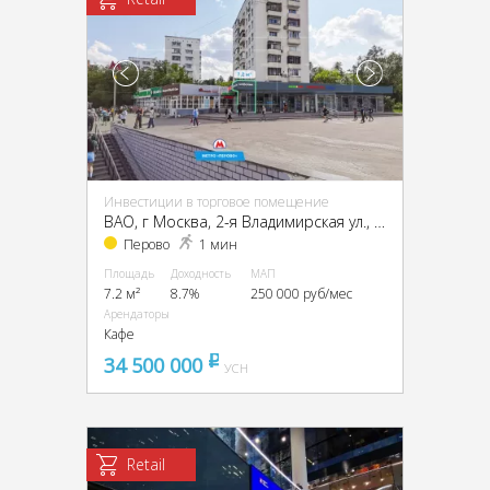
Инвестиции в торговое помещение
ВАО, г Москва, 2-я Владимирская ул., 38/18
Перово
1 мин
Площадь
Доходность
МАП
7.2 м²
8.7%
250 000 руб/мес
Арендаторы
Кафе
34 500 000
pуб
УСН
Retail