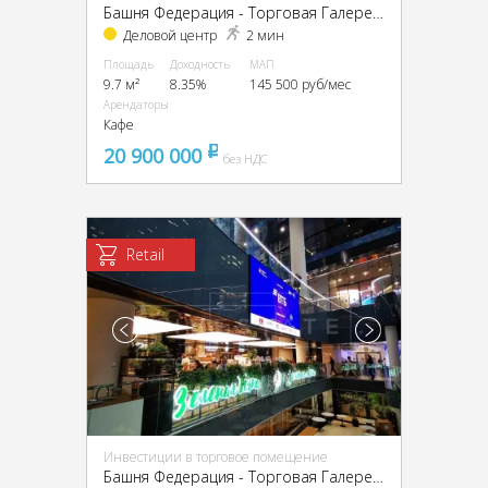
Башня Федерация - Торговая Галерея, ЦАО, г Москва, Пресненская наб, д 12
Деловой центр
2 мин
Площадь
Доходность
МАП
9.7 м²
8.35%
145 500 руб/мес
Арендаторы
Кафе
20 900 000
pуб
без НДС
Retail
Инвестиции в торговое помещение
Башня Федерация - Торговая Галерея, ЦАО, г Москва, Пресненская наб, д 12