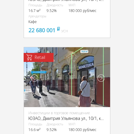
Площадь
Доходность
МАП
16.7 м²
9.52%
180 000 руб/мес
Арендаторы
Кафе
22 680 001
pуб
УСН
Retail
Инвестиции в торговое помещение
ЮЗАО, Дмитрия Ульянова ул., 10/1, кор. 1
Площадь
Доходность
МАП
16.6 м²
9.52%
180 000 руб/мес