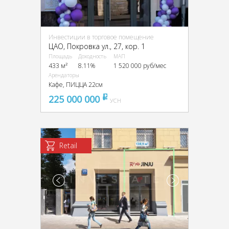
Инвестиции в торговое помещение
ЦАО, Покровка ул., 27, кор. 1
Площадь
Доходность
МАП
433 м²
8.11%
1 520 000 руб/мес
Арендаторы
Кафе, ПИЦЦА 22см
225 000 000
pуб
УСН
Retail