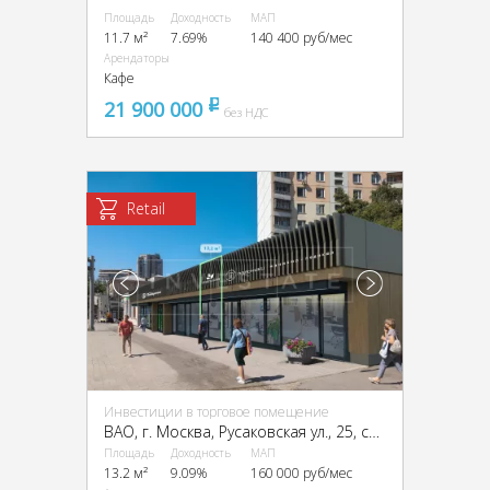
Площадь
Доходность
МАП
11.7 м²
7.69%
140 400 руб/мес
Арендаторы
Кафе
21 900 000
pуб
без НДС
Retail
Инвестиции в торговое помещение
ВАО, г. Москва, Русаковская ул., 25, стр. 1
Площадь
Доходность
МАП
13.2 м²
9.09%
160 000 руб/мес