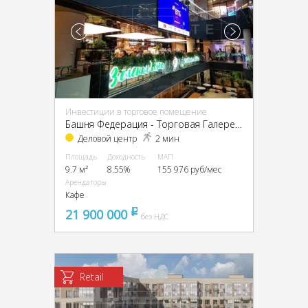
Инвестиции в торговое помещение
Башня Федерация - Торговая Галерея, ЦАО, г Москва, Пресненская наб, д 12
Деловой центр
2 мин
Площадь
Доходность
МАП
9.7 м²
8.55%
155 976 руб/мес
Арендаторы
Кафе
21 900 000
pуб
без НДС
Retail