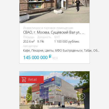
Инвестиции в торговое помещение
CВАО, г. Москва, Сущёвский Вал ул., 3/5А
Площадь
Доходность
МАП
202.6 м²
9.1%
1 100 000 руб/мес
Арендаторы
Кафе, Пекарня, Цветы, МФО Быстроденьги, Табак, Обменный пункт
145 000 000
pуб
УСН
Retail