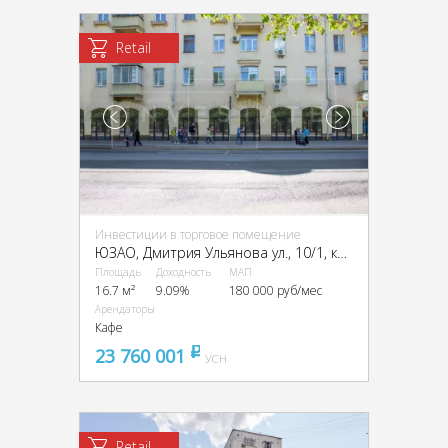
Retail
Инвестиции в торговое помещение
ЮЗАО, Дмитрия Ульянова ул., 10/1, кор. 1
Площадь
Доходность
МАП
16.7 м²
9.09%
180 000 руб/мес
Арендаторы
Кафе
23 760 001
pуб
УСН
Retail