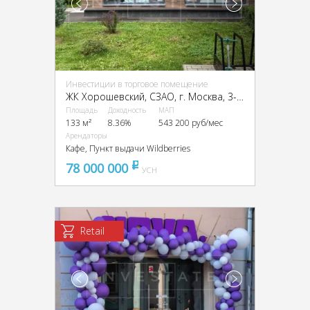
Инвестиции в торговое помещение
ЖК Хорошевский, CЗАО, г. Москва, 3-я Хорошёвская ул., 25к2
Площадь
Доходность
МАП
133 м²
8.36%
543 200 руб/мес
Арендаторы
Кафе, Пункт выдачи Wildberries
78 000 000
pуб
УСН
Retail