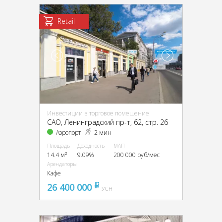
Retail
Инвестиции в торговое помещение
CАО, Ленинградский пр-т, 62, стр. 26
Аэропорт
2 мин
Площадь
Доходность
МАП
14.4 м²
9.09%
200 000 руб/мес
Арендаторы
Кафе
26 400 000
pуб
УСН