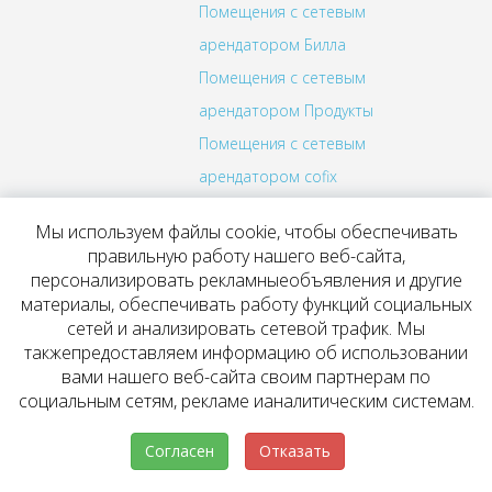
Помещения с сетевым
арендатором Билла
Помещения с сетевым
арендатором Продукты
Помещения с сетевым
арендатором cofix
Помещения с сетевым
Мы используем файлы cookie, чтобы обеспечивать
арендатором Братья
правильную работу нашего веб-сайта,
Караваевы
персонализировать рекламныеобъявления и другие
материалы, обеспечивать работу функций социальных
Помещения с сетевым
сетей и анализировать сетевой трафик. Мы
арендатором Пекарня
такжепредоставляем информацию об использовании
Помещения с сетевым
вами нашего веб-сайта своим партнерам по
социальным сетям, рекламе ианалитическим системам.
арендатором KFC
Помещения с сетевым
Согласен
Отказать
арендатором Бургер