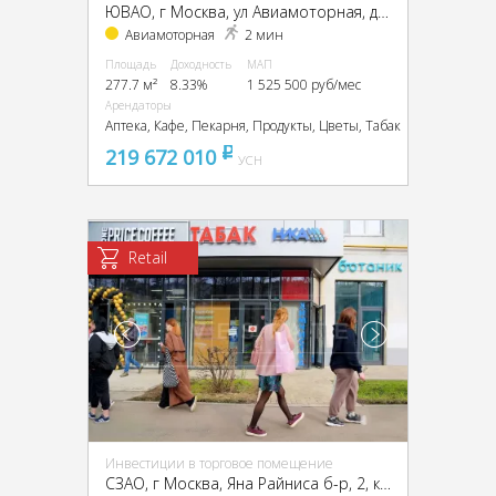
ЮВАО, г Москва, ул Авиамоторная, д 20/17
Авиамоторная
2 мин
Площадь
Доходность
МАП
277.7 м²
8.33%
1 525 500 руб/мес
Арендаторы
Аптека, Кафе, Пекарня, Продукты, Цветы, Табак
219 672 010
pуб
УСН
Retail
Инвестиции в торговое помещение
CЗАО, г Москва, Яна Райниса б-р, 2, кор. 1