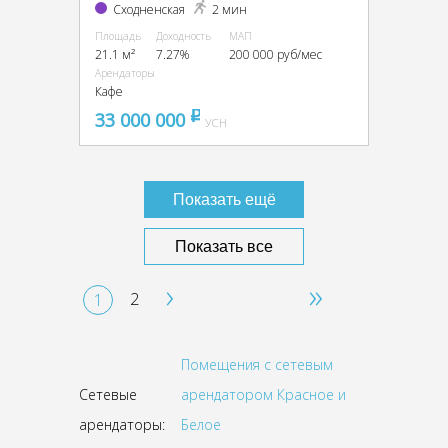
Сходненская
2 мин
Площадь
Доходность
МАП
21.1 м²
7.27%
200 000 руб/мес
Арендаторы
Кафе
33 000 000
pуб
УСН
Показать ещё
Показать все
›
»
2
1
Помещения с сетевым
Сетевые
арендатором Красное и
арендаторы:
Белое