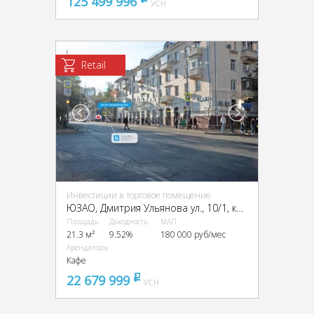
125 499 996
УСН
Retail
Инвестиции в торговое помещение
ЮЗАО, Дмитрия Ульянова ул., 10/1, кор. 1
Площадь
Доходность
МАП
21.3 м²
9.52%
180 000 руб/мес
Арендаторы
Кафе
22 679 999
pуб
УСН