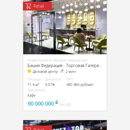
Retail
Инвестиции в торговое помещение
Башня Федерация - Торговая Галерея, ЦАО, г Москва, Пресненская наб, д 12
Деловой центр
2 мин
Площадь
Доходность
МАП
71.6 м²
9.07%
680 486 руб/мес
Арендаторы
Кафе
90 000 000
pуб
без НДС
Retail