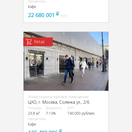
Арендаторы
Кафе
22 680 001
pуб
УСН
Retail
Инвестиции в торговое помещение
ЦАО, г. Москва, Солянка ул., 2/6
Площадь
Доходность
МАП
23.8 м²
7.13%
746 000 руб/мес
Арендаторы
Кафе
pуб