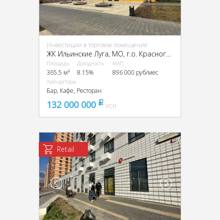
Инвестиции в торговое помещение
ЖК Ильинские Луга, МО, г.о. Красногорск., пос. Ильинское-Усово, Заповедная ул., 13
Площадь
Доходность
МАП
365.5 м²
8.15%
896 000 руб/мес
Арендаторы
Бар, Кафе, Ресторан
132 000 000
pуб
УСН
Retail