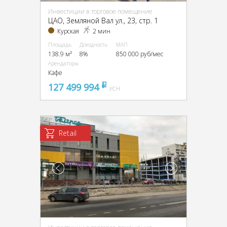
Инвестиции в торговое помещение
ЦАО, Земляной Вал ул., 23, стр. 1
Курская
2 мин
Площадь
Доходность
МАП
138.9 м²
8%
850 000 руб/мес
Арендаторы
Кафе
127 499 994
pуб
УСН
Retail