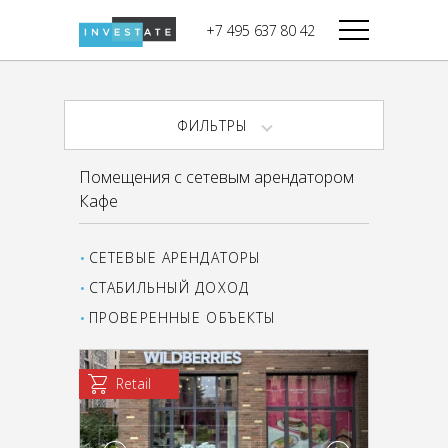
строительства
+7 495 637 80 42
Дикси
В башне
Башня Федерация-II
Верный
Запад
ФИЛЬТРЫ
Башня Федерация-I
Мираторг
Восток
Помещения с сетевым арендатором
Город Столиц,
Магнолия
Кафе
Северный блок
Город Столиц,
Южный блок
СЕТЕВЫЕ АРЕНДАТОРЫ
СТАБИЛЬНЫЙ ДОХОД
ПРОВЕРЕННЫЕ ОБЪЕКТЫ
Retail