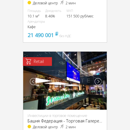
Деловой центр
2 мин
Площадь
Доходность
МАП
10.1 м²
8.46%
151 500 руб/мес
Арендаторы
Кафе
21 490 001
pуб
без НДС
Retail
Инвестиции в торговое помещение
Башня Федерация - Торговая Галерея, ЦАО, г Москва, Пресненская наб, д 12
Деловой центр
2 мин