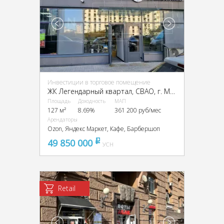
Инвестиции в торговое помещение
ЖК Легендарный квартал, CВАО, г. Москва, Берёзовая аллея, 19к3
Площадь
Доходность
МАП
127 м²
8.69%
361 200 руб/мес
Арендаторы
Ozon, Яндекс Маркет, Кафе, Барбершоп
49 850 000
pуб
УСН
Retail