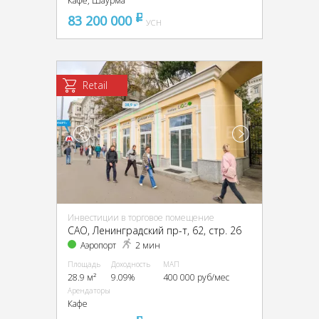
Кафе, Шаурма
83 200 000
pуб
УСН
Retail
Инвестиции в торговое помещение
CАО, Ленинградский пр-т, 62, стр. 26
Аэропорт
2 мин
Площадь
Доходность
МАП
28.9 м²
9.09%
400 000 руб/мес
Арендаторы
Кафе