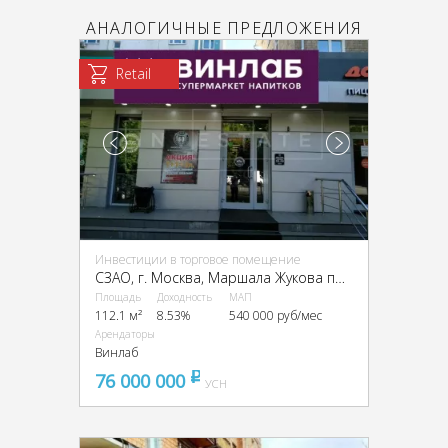
АНАЛОГИЧНЫЕ ПРЕДЛОЖЕНИЯ
Retail
Инвестиции в торговое помещение
CЗАО, г. Москва, Маршала Жукова пр-т, 17к1
Площадь
Доходность
МАП
112.1 м²
8.53%
540 000 руб/мес
Арендаторы
Винлаб
76 000 000
pуб
УСН