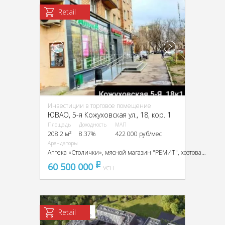
Retail
Инвестиции в торговое помещение
ЮВАО, 5-я Кожуховская ул., 18, кор. 1
Площадь
Доходность
МАП
208.2 м²
8.37%
422 000 руб/мес
Арендаторы
Аптека «Столички», мясной магазин "РЕМИТ", хозтовары
60 500 000
pуб
УСН
Retail