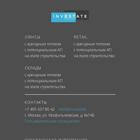
ОФИСЫ
RETAIL
с арендным потоком
с арендным потоком
с потенциальным АП
с потенциальным АП
на этапе строительства
на этапе строительства
СКЛАДЫ
с арендным потоком
с потенциальным АП
на этапе строительства
КОНТАКТЫ
+7 495 637 80 42
hello@inv.estate
г. Москва
,
ул.
Мосфильмовская, д. №74Б
Пользовательское соглашение