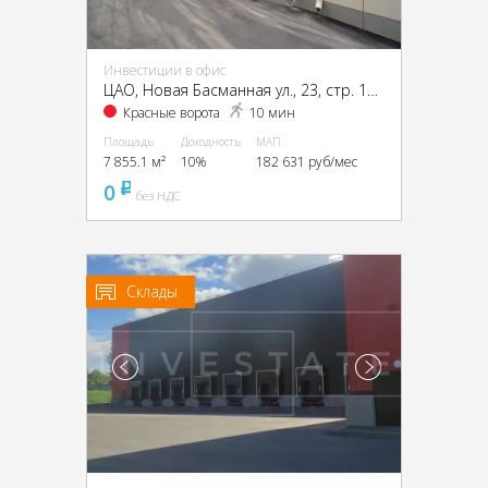
Инвестиции в офис
ЦАО, Новая Басманная ул., 23, стр. 1А, 1Б, 2, 4
Красные ворота
10 мин
Площадь
Доходность
МАП
7 855.1 м²
10%
182 631 руб/мес
0
pуб
без НДС
Склады