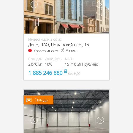
Инвестиции в офис
Депо, ЦАО, Пожарский пер., 15
Кропоткинская
5 мин
Площадь
Доходность
МАП
3 040 м²
10%
15 710 391 руб/мес
1 885 246 880
pуб
без НДС
Склады