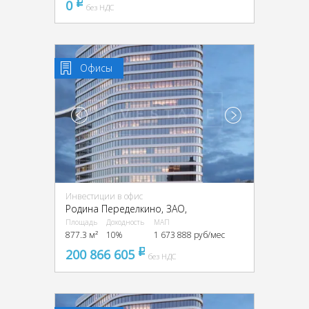
0
pуб
без НДС
Офисы
Инвестиции в офис
Родина Переделкино, ЗАО,
Площадь
Доходность
МАП
877.3 м²
10%
1 673 888 руб/мес
200 866 605
pуб
без НДС