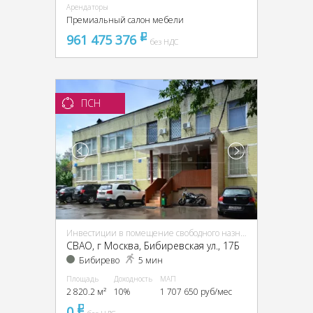
Арендаторы
Премиальный салон мебели
961 475 376
pуб
без НДС
ПСН
Инвестиции в помещение свободного назначения (ПСН)
CВАО, г Москва, Бибиревская ул., 17Б
Бибирево
5 мин
Площадь
Доходность
МАП
2 820.2 м²
10%
1 707 650 руб/мес
0
pуб