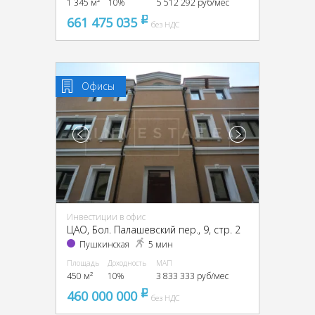
1 345 м²
10%
5 512 292 руб/мес
661 475 035
pуб
без НДС
Офисы
Инвестиции в офис
ЦАО, Бол. Палашевский пер., 9, стр. 2
Пушкинская
5 мин
Площадь
Доходность
МАП
450 м²
10%
3 833 333 руб/мес
460 000 000
pуб
без НДС