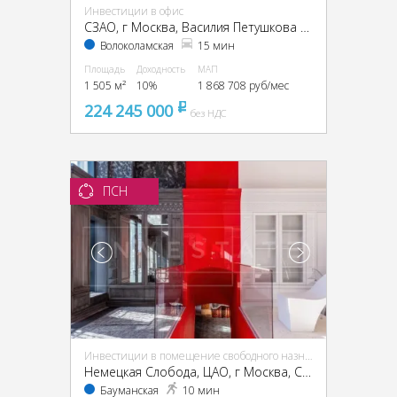
Инвестиции в офис
CЗАО, г Москва, Василия Петушкова ул., 27
Волоколамская
15 мин
Площадь
Доходность
МАП
1 505 м²
10%
1 868 708 руб/мес
224 245 000
pуб
без НДС
ПСН
Инвестиции в помещение свободного назначения (ПСН)
Немецкая Слобода, ЦАО, г Москва, Спартаковская ул., 11, стр. 1
Бауманская
10 мин