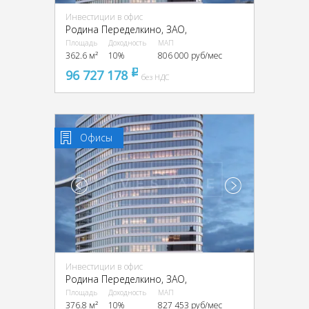
Инвестиции в офис
Родина Переделкино, ЗАО,
Площадь
Доходность
МАП
362.6 м²
10%
806 000 руб/мес
96 727 178
pуб
без НДС
Офисы
Инвестиции в офис
Родина Переделкино, ЗАО,
Площадь
Доходность
МАП
376.8 м²
10%
827 453 руб/мес