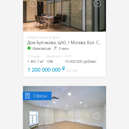
Инвестиции в офис
Дом Булгакова, ЦАО, г Москва, Бол. Садовая ул., 10
Маяковская
5 мин
Площадь
Доходность
МАП
1 461.7 м²
10%
10 000 000 руб/мес
1 200 000 000
pуб
без НДС
Офисы