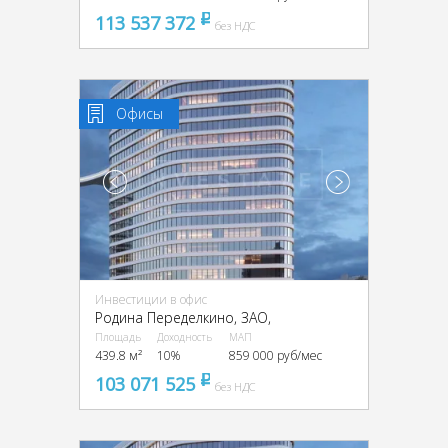
113 537 372
pуб
без НДС
Офисы
Инвестиции в офис
Родина Переделкино, ЗАО,
Площадь
Доходность
МАП
439.8 м²
10%
859 000 руб/мес
103 071 525
pуб
без НДС