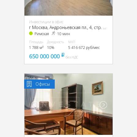
Инвестиции в офис
г Москва, Андроньевская пл., 4, стр. 1, 2, 3, ЦАО, г Москва, Андроньевская пл., 4, стр. 1
Римская
10 мин
Площадь
Доходность
МАП
1 788 м²
10%
5 416 672 руб/мес
650 000 000
pуб
без НДС
Офисы