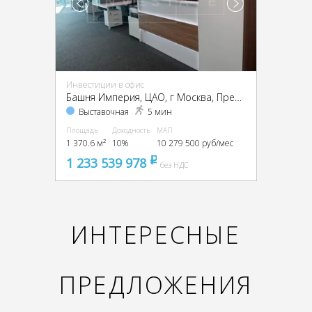
Инвестиции в офис
Башня Империя, ЦАО, г Москва, Пресненская наб., 6, стр. 2
Выставочная
5 мин
Площадь
Доходность
МАП
1 370.6 м²
10%
10 279 500 руб/мес
1 233 539 978
pуб
без НДС
ИНТЕРЕСНЫЕ
ПРЕДЛОЖЕНИЯ