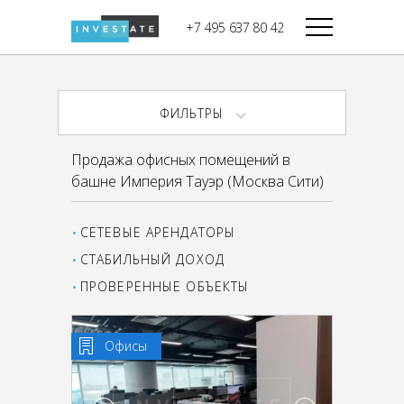
строительства
+7 495 637 80 42
Дикси
В башне
Башня Федерация-II
Верный
Запад
ФИЛЬТРЫ
Башня Федерация-I
Мираторг
Восток
Продажа офисных помещений в
Город Столиц,
Магнолия
башне Империя Тауэр (Москва Сити)
Северный блок
Город Столиц,
Южный блок
СЕТЕВЫЕ АРЕНДАТОРЫ
СТАБИЛЬНЫЙ ДОХОД
ПРОВЕРЕННЫЕ ОБЪЕКТЫ
Офисы