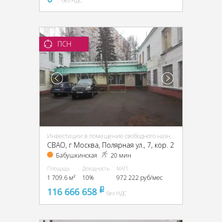
без НДС
ПСН
Инвестиции в помещение свободного назначения (ПСН)
CВАО, г Москва, Полярная ул., 7, кор. 2
Бабушкинская
20 мин
Площадь
Доходность
МАП
1 709.6 м²
10%
972 222 руб/мес
116 666 658
pуб
без НДС