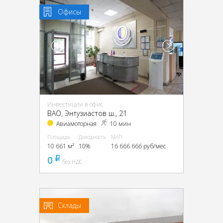
Офисы
Инвестиции в офис
ВАО, Энтузиастов ш., 21
Авиамоторная
10 мин
Площадь
Доходность
МАП
10 661 м²
10%
16 666 666 руб/мес
0
pуб
без НДС
Склады