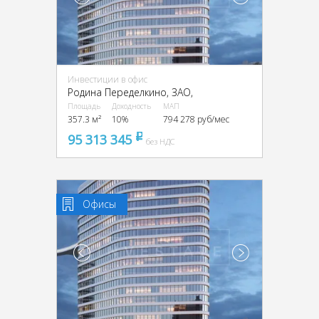
Инвестиции в офис
Родина Переделкино, ЗАО,
Площадь
Доходность
МАП
357.3 м²
10%
794 278 руб/мес
95 313 345
pуб
без НДС
Офисы