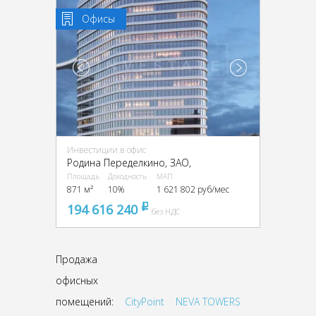
Офисы
Инвестиции в офис
Родина Переделкино, ЗАО,
Площадь
Доходность
МАП
871 м²
10%
1 621 802 руб/мес
194 616 240
pуб
без НДС
Продажа
офисных
помещений:
CityPoint
NEVA TOWERS