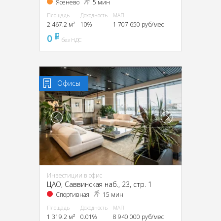
Ясенево
5 мин
Площадь
Доходность
МАП
2 467.2 м²
10%
1 707 650 руб/мес
0
pуб
без НДС
Офисы
Инвестиции в офис
ЦАО, Саввинская наб., 23, стр. 1
Спортивная
15 мин
Площадь
Доходность
МАП
1 319.2 м²
0.01%
8 940 000 руб/мес