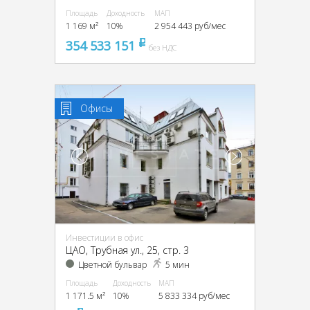
Площадь
Доходность
МАП
1 169 м²
10%
2 954 443 руб/мес
354 533 151
pуб
без НДС
Офисы
Инвестиции в офис
ЦАО, Трубная ул., 25, стр. 3
Цветной бульвар
5 мин
Площадь
Доходность
МАП
1 171.5 м²
10%
5 833 334 руб/мес