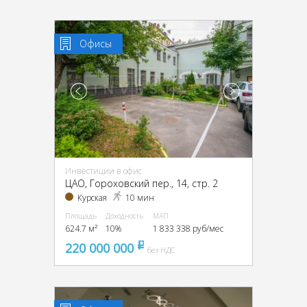
Офисы
Инвестиции в офис
ЦАО, Гороховский пер., 14, стр. 2
Курская
10 мин
Площадь
Доходность
МАП
624.7 м²
10%
1 833 338 руб/мес
220 000 000
pуб
без НДС