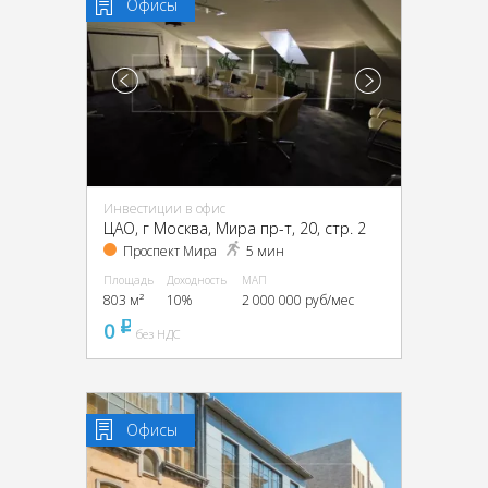
Офисы
Инвестиции в офис
ЦАО, г Москва, Мира пр-т, 20, стр. 2
Проспект Мира
5 мин
Площадь
Доходность
МАП
803 м²
10%
2 000 000 руб/мес
0
pуб
без НДС
Офисы