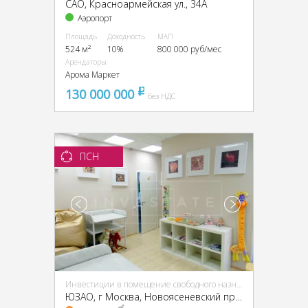
CАО, Красноармейская ул., 34А
Аэропорт
Площадь
Доходность
МАП
524 м²
10%
800 000 руб/мес
Арендаторы
Арома Маркет
130 000 000
pуб
без НДС
ПСН
Инвестиции в помещение свободного назначения (ПСН)
ЮЗАО, г Москва, Новоясеневский пр-т, 13, кор. 2