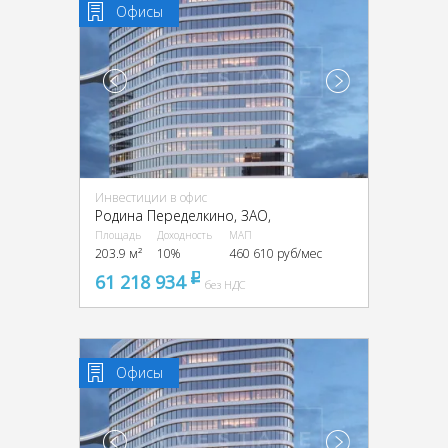
Офисы
Инвестиции в офис
Родина Переделкино, ЗАО,
Площадь
Доходность
МАП
203.9 м²
10%
460 610 руб/мес
61 218 934
pуб
без НДС
Офисы