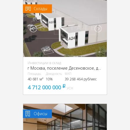
Склады
Инвестиции в склад
г Москва, поселение Десеновское, деревня Кувекино, ТиНАО,
Площадь
Доходность
МАП
40 681 м²
10%
39 268 464 руб/мес
4 712 000 000
pуб
УСН
Офисы