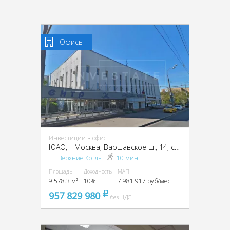
Офисы
Инвестиции в офис
ЮАО, г Москва, Варшавское ш., 14, стр. 1
Верхние Котлы
10 мин
Площадь
Доходность
МАП
9 578.3 м²
10%
7 981 917 руб/мес
957 829 980
pуб
без НДС