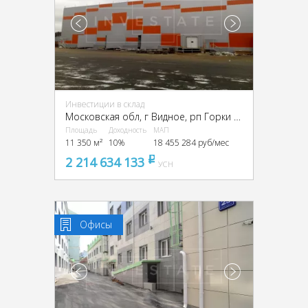
Инвестиции в склад
Московская обл, г Видное, рп Горки Ленинские, Промзона Технопарк улица Восточная, Московская обл., промзона Технопарк, Восточная ул.
Площадь
Доходность
МАП
11 350 м²
10%
18 455 284 руб/мес
2 214 634 133
pуб
УСН
Офисы