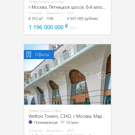
Инвестиции в склад
г Москва, Пятницкое шоссе, 6-й километр, г Москва, Пятницкое ш., 6
Площадь
Доходность
МАП
8 352 м²
10%
9 967 085 руб/мес
1 196 000 000
pуб
УСН
Офисы
Инвестиции в офис
Wellton Towers, CЗАО, г Москва, Маршала Жукова пр-т, 39
Полежаевская
10 мин
Площадь
Доходность
МАП