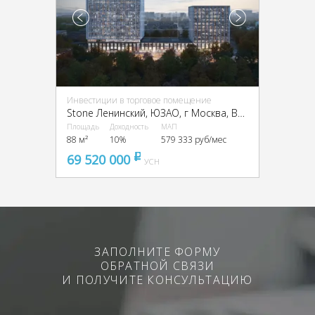
Инвестиции в торговое помещение
Stone Ленинский, ЮЗАО, г Москва, Вавилова ул., вл. 11, 13А
Площадь
Доходность
МАП
88 м²
10%
579 333 руб/мес
69 520 000
pуб
УСН
ЗАПОЛНИТЕ ФОРМУ
ОБРАТНОЙ СВЯЗИ
И ПОЛУЧИТЕ КОНСУЛЬТАЦИЮ