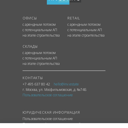
ОФИСЫ
RETAIL
с арендным потоком
с арендным потоком
с потенциальным АП
с потенциальным АП
на этапе строительства
на этапе строительства
СКЛАДЫ
с арендным потоком
с потенциальным АП
на этапе строительства
КОНТАКТЫ
+7 495 637 80 42
hello@inv.estate
г. Москва
,
ул.
Мосфильмовская, д. №74Б
Пользовательское соглашение
ЮРИДИЧЕСКАЯ ИНФОРМАЦИЯ
Пользовательское соглашение
Политика конфиденциальности сайта