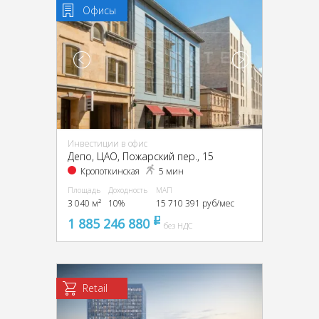
Офисы
Инвестиции в офис
Депо, ЦАО, Пожарский пер., 15
Кропоткинская
5 мин
Площадь
Доходность
МАП
3 040 м²
10%
15 710 391 руб/мес
1 885 246 880
pуб
без НДС
Retail