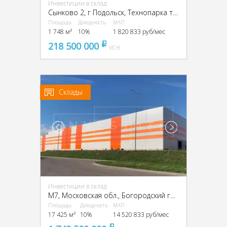
Инвестиции в склад
Сынково 2, г Подольск, Технопарка тер, 10, стр. 1
Площадь
Доходность
МАП
1 748 м²
10%
1 820 833 руб/мес
218 500 000
pуб
УСН
Склады
Инвестиции в склад
М7, Московская обл., Богородский городской окру,Технопарк Успенский тер, 6
Площадь
Доходность
МАП
17 425 м²
10%
14 520 833 руб/мес