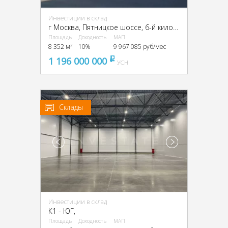
Инвестиции в склад
г Москва, Пятницкое шоссе, 6-й километр, г Москва, Пятницкое ш., 6
Площадь
Доходность
МАП
8 352 м²
10%
9 967 085 руб/мес
1 196 000 000
pуб
УСН
Склады
Инвестиции в склад
К1 - ЮГ,
Площадь
Доходность
МАП