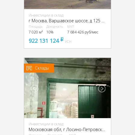
Инвестиции в склад
г Москва, Варшавское шоссе, д 125 стр 39, ЮАО, г Москва, Варшавское ш., 125, стр. 39
Площадь
Доходность
МАП
7 020 м²
10%
7 684 426 руб/мес
922 131 124
pуб
УСН
Склады
Инвестиции в склад
Московская обл, г Лосино-Петровский, деревня Осеево,