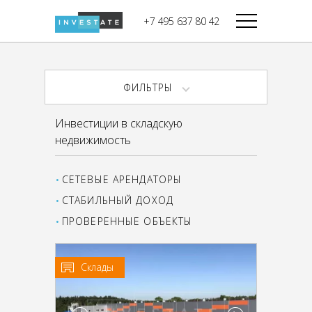
строительства
+7 495 637 80 42
Дикси
В башне
Башня Федерация-II
Верный
Запад
ФИЛЬТРЫ
Башня Федерация-I
Мираторг
Восток
Инвестиции в складскую
Город Столиц,
Магнолия
недвижимость
Северный блок
Город Столиц,
Южный блок
СЕТЕВЫЕ АРЕНДАТОРЫ
СТАБИЛЬНЫЙ ДОХОД
ПРОВЕРЕННЫЕ ОБЪЕКТЫ
Склады