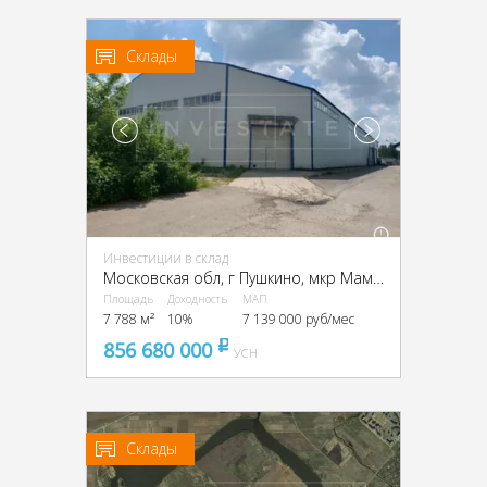
Склады
Инвестиции в склад
Московская обл, г Пушкино, мкр Мамонтовка, ул Рабочая, д 1, г Пушкино, Рабочая ул., 1
Площадь
Доходность
МАП
7 788 м²
10%
7 139 000 руб/мес
856 680 000
pуб
УСН
Склады