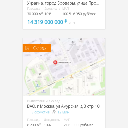
Украина, город Бровары, улица Производственная, д. 1
Площадь
Доходность
МАП
30 000 м²
10%
100 516 950 руб/мес
14 319 000 000
pуб
УСН
Склады
Инвестиции в склад
ВАО, г Москва, ул Амурская, д 3 стр 10
Локомотив
12 мин
Площадь
Доходность
МАП
6 200 м²
10%
2 083 333 руб/мес