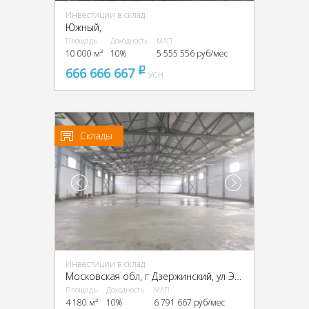
Инвестиции в склад
Южный,
Площадь
Доходность
МАП
10 000 м²
10%
5 555 556 руб/мес
666 666 667
pуб
УСН
Склады
Инвестиции в склад
Московская обл, г Дзержинский, ул Энергетиков, д 30 стр 2, г Дзержинский, Энергетиков ул., 30
Площадь
Доходность
МАП
4 180 м²
10%
6 791 667 руб/мес