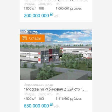
Площадь
Доходность
МАП
7 800 м²
10%
1 666 667 руб/мес
200 000 000
pуб
УСН
Склады
Инвестиции в склад
г Москва, ул Рябиновая, д 32А стр 1, ЗАО, г Москва, Рябиновая ул., 32А, стр. 1
Площадь
Доходность
МАП
4 500 м²
10%
5 416 667 руб/мес
650 000 000
pуб
УСН