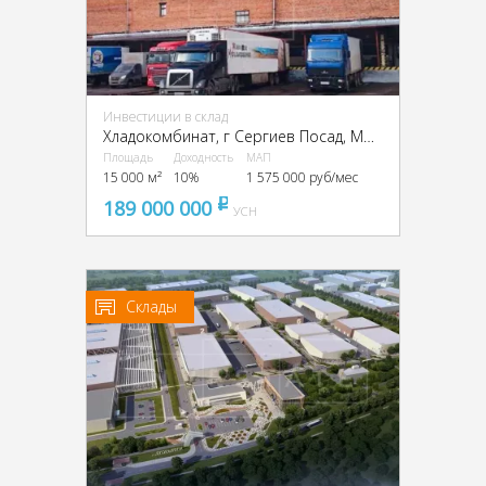
Инвестиции в склад
Хладокомбинат, г Сергиев Посад, Московское ш., 9
Площадь
Доходность
МАП
15 000 м²
10%
1 575 000 руб/мес
189 000 000
pуб
УСН
Склады