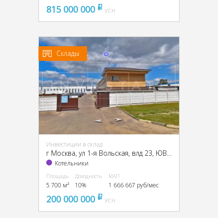
815 000 000
pуб
УСН
Склады
Инвестиции в склад
г Москва, ул 1-я Вольская, влд 23, ЮВАО, г Москва, 1-я Вольская ул., вл. 23
Котельники
Площадь
Доходность
МАП
5 700 м²
10%
1 666 667 руб/мес
200 000 000
pуб
УСН