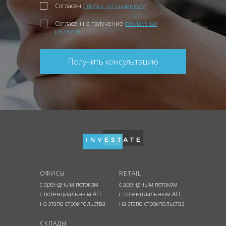
Согласен
с польз. соглашением
Согласен на получение
рекламных
рассылок
Получить консультацию
ОФИСЫ
RETAIL
с арендным потоком
с арендным потоком
с потенциальным АП
с потенциальным АП
на этапе строительства
на этапе строительства
СКЛАДЫ