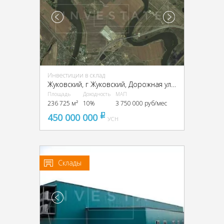
Инвестиции в склад
Жуковский, г Жуковский, Дорожная ул., 6
Площадь
Доходность
МАП
236 725 м²
10%
3 750 000 руб/мес
450 000 000
pуб
УСН
Склады