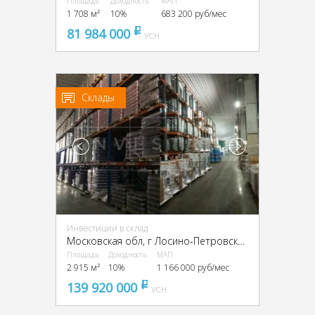
Площадь
Доходность
МАП
1 708 м²
10%
683 200 руб/мес
81 984 000
pуб
УСН
Склады
Инвестиции в склад
Московская обл, г Лосино-Петровский, деревня Осеево,
Площадь
Доходность
МАП
2 915 м²
10%
1 166 000 руб/мес
139 920 000
pуб
УСН