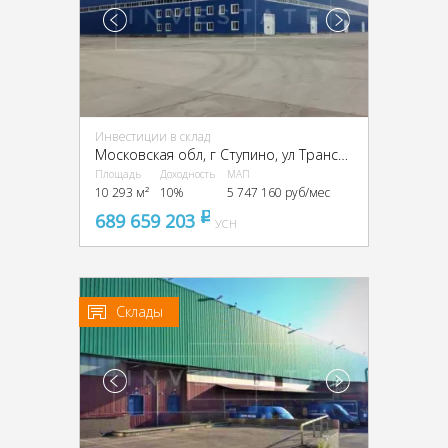
Инвестиции в склад
Московская обл, г Ступино, ул Транспортная, влд 22, г Ступино, Транспортная ул., вл. 22
Площадь
Доходность
МАП
10 293 м²
10%
5 747 160 руб/мес
689 659 203
pуб
УСН
Склады