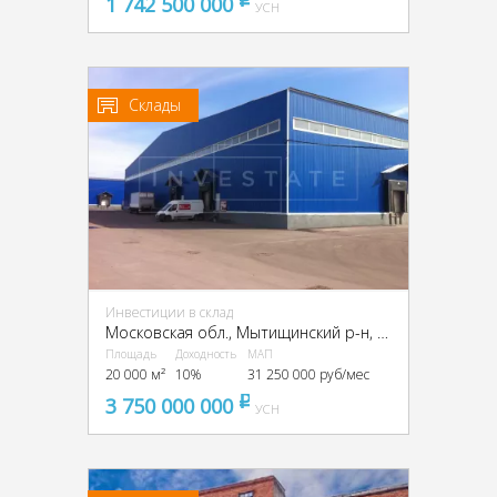
1 742 500 000
pуб
УСН
Склады
Инвестиции в склад
Московская обл., Мытищинский р-н, д.Сухарево, 135
Площадь
Доходность
МАП
20 000 м²
10%
31 250 000 руб/мес
3 750 000 000
pуб
УСН