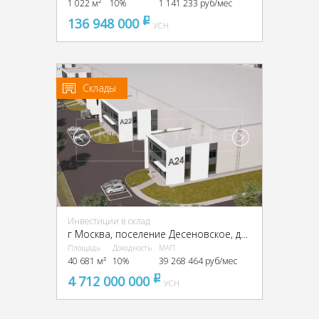
1 022 м²
10%
1 141 233 руб/мес
136 948 000
pуб
УСН
Склады
Инвестиции в склад
г Москва, поселение Десеновское, деревня Кувекино, ТиНАО,
Площадь
Доходность
МАП
40 681 м²
10%
39 268 464 руб/мес
4 712 000 000
pуб
УСН