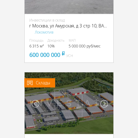
Инвестиции в склад
г Москва, ул Амурская, д 3 стр 10, ВАО, г Москва, Амурская ул., вл. 3, стр. 10
Локомотив
Площадь
Доходность
МАП
6 315 м²
10%
5 000 000 руб/мес
600 000 000
pуб
УСН
Склады