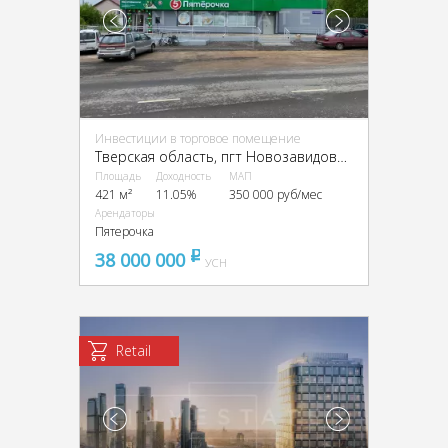
Инвестиции в торговое помещение
Тверская область, пгт Новозавидовский, Ленинская ул., 31
Площадь
Доходность
МАП
421 м²
11.05%
350 000 руб/мес
Арендаторы
Пятерочка
38 000 000
pуб
УСН
Retail