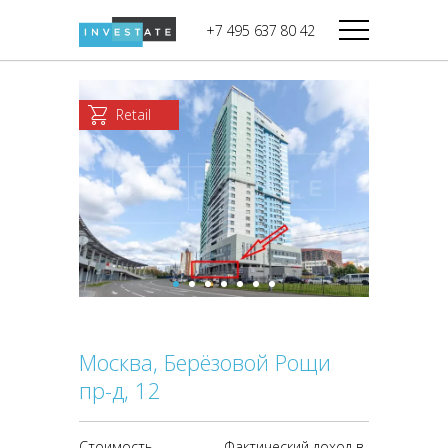
строительства
+7 495 637 80 42
Дикси
В башне
Башня Федерация-II
Верный
Запад
Retail
Башня Федерация-I
Мираторг
Восток
Город Столиц,
Магнолия
Северный блок
Город Столиц,
Южный блок
Москва, Берёзовой Рощи
пр-д, 12
Стоимость
Фактический доход в