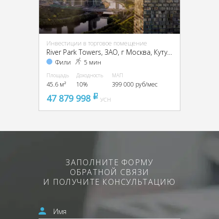
Инвестиции в торговое помещение
River Park Towers, ЗАО, г Москва, Кутузовский пр-д, вл. 16
Фили
5 мин
Площадь
Доходность
МАП
45.6 м²
10%
399 000 руб/мес
47 879 998
pуб
УСН
ЗАПОЛНИТЕ ФОРМУ
ОБРАТНОЙ СВЯЗИ
И ПОЛУЧИТЕ КОНСУЛЬТАЦИЮ