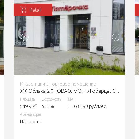
Retail
Инвестиции в торговое помещение
ЖК Облака 2.0, ЮВАО, МО, г. Люберцы, Солнечная ул., 6
Площадь
Доходность
МАП
549.9 м²
9.31%
1 163 190 руб/мес
Арендаторы
Пятерочка