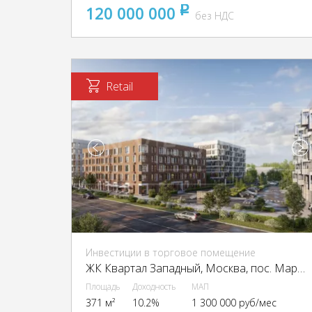
120 000 000
pуб
без НДС
Retail
Инвестиции в торговое помещение
ЖК Квартал Западный, Москва, пос. Марушкинское, квартал 76, ЖК Квартал Западный, 3
Площадь
Доходность
МАП
371 м²
10.2%
1 300 000 руб/мес