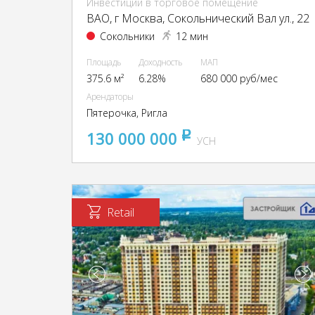
Инвестиции в торговое помещение
ВАО, г Москва, Сокольнический Вал ул., 22
Сокольники
12 мин
Площадь
Доходность
МАП
375.6 м²
6.28%
680 000 руб/мес
Арендаторы
Пятерочка, Ригла
130 000 000
pуб
УСН
Retail