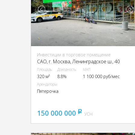
Инвестиции в торговое помещение
CАО, г. Москва, Ленинградское ш., 40
Площадь
Доходность
МАП
320 м²
8.8%
1 100 000 руб/мес
Арендаторы
Пятерочка
150 000 000
pуб
УСН