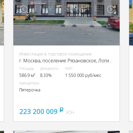
Инвестиции в торговое помещение
г. Москва, поселение Рязановское, Логинова ул., 5к2
Площадь
Доходность
МАП
586.9 м²
8.33%
1 550 000 руб/мес
Арендаторы
Пятерочка
223 200 009
pуб
УСН