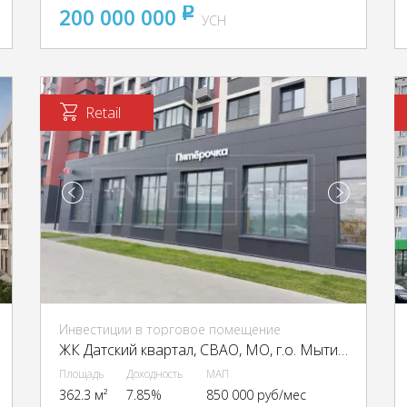
200 000 000
pуб
УСН
Retail
Инвестиции в торговое помещение
ЖК Датский квартал, CВАО, МО, г.о. Мытищи, Полковника Романова, 5
Площадь
Доходность
МАП
362.3 м²
7.85%
850 000 руб/мес