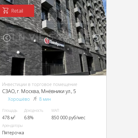
Retail
Инвестиции в торговое помещение
CЗАО, г. Москва, Мнёвники ул., 5
Хорошёво
8 мин
Площадь
Доходность
МАП
478 м²
6.8%
850 000 руб/мес
Арендаторы
Пятерочка