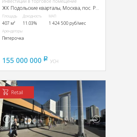
Инвестиции в торговое помещение
ЖК Подольские кварталы, Москва, пос. Рязановское, ЖК Подольские Кварталы, к4, район Щербинка
Площадь
Доходность
МАП
407 м²
11.03%
1 424 500 руб/мес
Арендаторы
Пятерочка
155 000 000
pуб
УСН
Retail