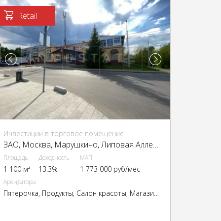
Retail
Инвестиции в торговое помещение
ЗАО, Москва, Марушкино, Липовая Аллея ул., 5А
Площадь
Доходность
МАП
1 100 м²
13.3%
1 773 000 руб/мес
Арендаторы
Пятерочка, Продукты, Салон красоты, Магазин одежды, стоматология