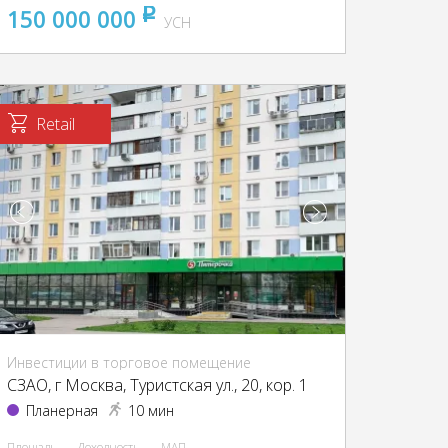
150 000 000
pуб
УСН
Retail
Инвестиции в торговое помещение
CЗАО, г Москва, Туристская ул., 20, кор. 1
Планерная
10 мин
Площадь
Доходность
МАП