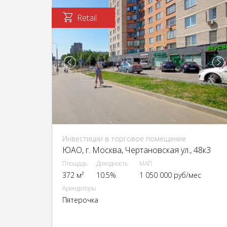
Retail
Инвестиции в торговое помещение
ЮАО, г. Москва, Чертановская ул., 48к3
Площадь
Доходность
МАП
372 м²
10.5%
1 050 000 руб/мес
Арендаторы
Пятерочка