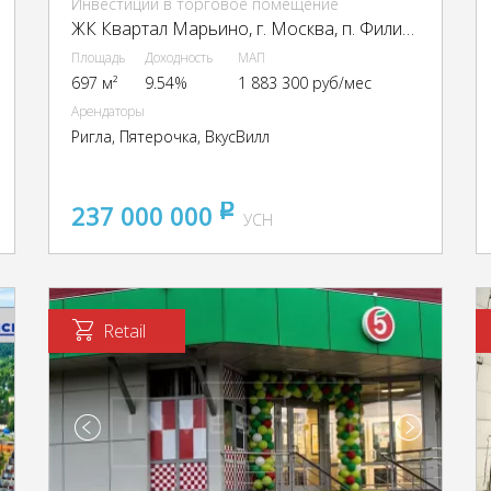
Инвестиции в торговое помещение
ЖК Квартал Марьино, г. Москва, п. Филимонковское, ЖК Квартал Марьино, к1
Площадь
Доходность
МАП
697 м²
9.54%
1 883 300 руб/мес
Арендаторы
Ригла, Пятерочка, ВкусВилл
237 000 000
pуб
УСН
Retail