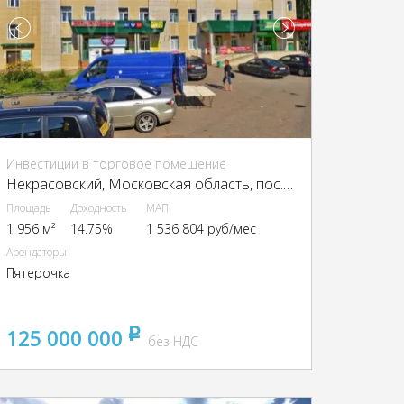
Инвестиции в торговое помещение
Некрасовский, Московская область, пос. Некрасовский, мкр. Строителей, 11
Площадь
Доходность
МАП
1 956 м²
14.75%
1 536 804 руб/мес
Арендаторы
Пятерочка
125 000 000
pуб
без НДС