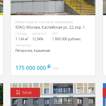
Инвестиции в торговое помещение
ЮАО, Москва, Каспийская ул., 22, кор. 1
Площадь
Доходность
МАП
1 134 м²
12.34%
1 800 000 руб/мес
Арендаторы
Пятерочка, Кальянная
175 000 000
pуб
УСН
Retail