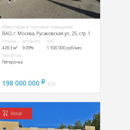
Инвестиции в торговое помещение
ВАО, г. Москва, Русаковская ул., 25, стр. 1
Площадь
Доходность
МАП
428.3 м²
9.09%
1 500 000 руб/мес
Арендаторы
Пятерочка
198 000 000
pуб
УСН
Retail