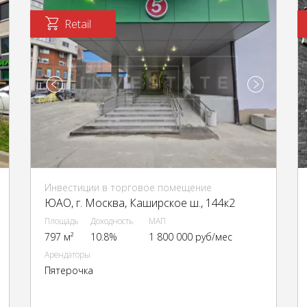
Retail
Инвестиции в торговое помещение
ЮАО, г. Москва, Каширское ш., 144к2
Площадь
Доходность
МАП
797 м²
10.8%
1 800 000 руб/мес
Арендаторы
Пятерочка