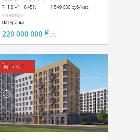
711.8 м²
8.45%
1 549 000 руб/мес
Арендаторы
Пятерочка
220 000 000
pуб
УСН
Retail