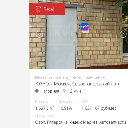
Retail
Инвестиции в торговое помещение
ЮЗАО, г Москва, Севастопольский пр-т, 37
Нагорная
12 мин
Площадь
Доходность
МАП
1 537.3 м²
10.91%
1 637 167 руб/мес
Арендаторы
Ozon, Пятерочка, Яндекс Маркет, Автозапчасти