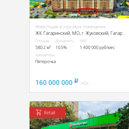
Инвестиции в торговое помещение
ЖК Гагаринский, МО, г. Жуковский, Гагарина ул., 62
Площадь
Доходность
МАП
580.2 м²
10.5%
1 400 000 руб/мес
Арендаторы
Пятерочка
160 000 000
pуб
УСН
Retail