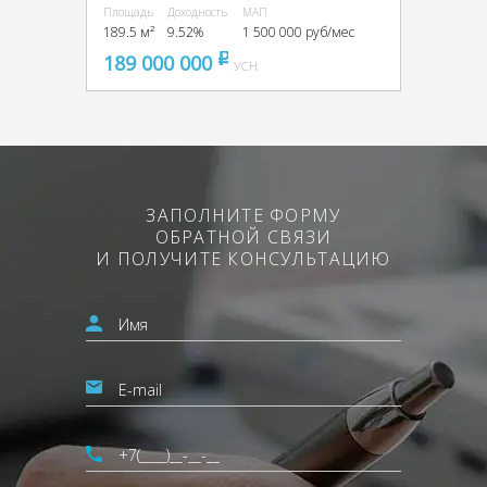
Площадь
Доходность
МАП
189.5 м²
9.52%
1 500 000 руб/мес
189 000 000
pуб
УСН
ЗАПОЛНИТЕ ФОРМУ
ОБРАТНОЙ СВЯЗИ
И ПОЛУЧИТЕ КОНСУЛЬТАЦИЮ