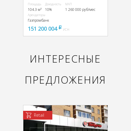
Площадь
Доходность
МАП
104.3 м²
10%
1 260 000 руб/мес
Арендаторы
Газпромбанк
151 200 004
pуб
УСН
ИНТЕРЕСНЫЕ
ПРЕДЛОЖЕНИЯ
Retail