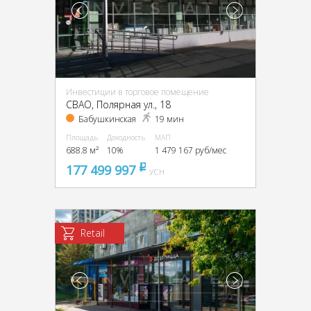
Инвестиции в торговое помещение
CВАО, Полярная ул., 18
Бабушкинская
19 мин
Площадь
Доходность
МАП
688.8 м²
10%
1 479 167 руб/мес
177 499 997
pуб
УСН
Retail