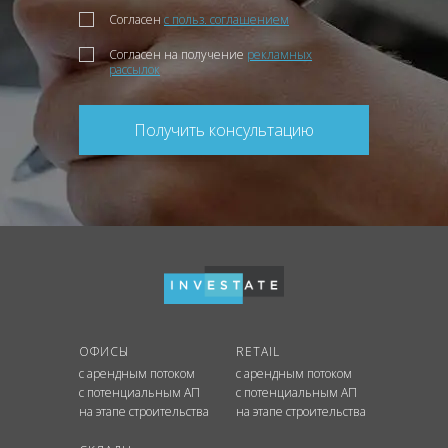
Согласен
с польз. соглашением
Согласен на получение
рекламных
рассылок
Получить консультацию
ОФИСЫ
RETAIL
с арендным потоком
с арендным потоком
с потенциальным АП
с потенциальным АП
на этапе строительства
на этапе строительства