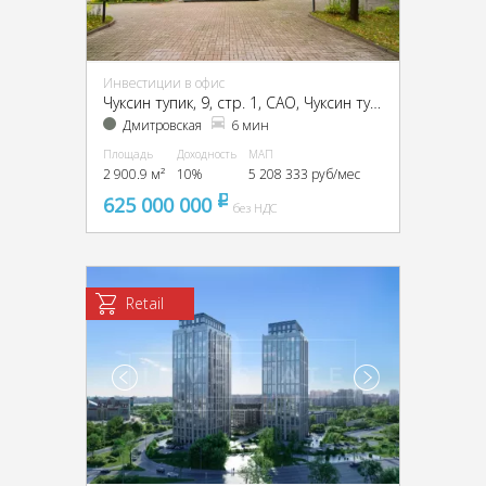
Инвестиции в офис
Чуксин тупик, 9, стр. 1, CАО, Чуксин тупик, 9
Дмитровская
6 мин
Площадь
Доходность
МАП
2 900.9 м²
10%
5 208 333 руб/мес
625 000 000
pуб
без НДС
Retail