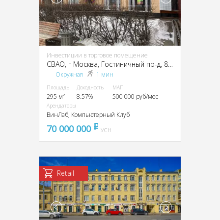
Инвестиции в торговое помещение
CВАО, г Москва, Гостиничный пр-д, 8, кор. 1
Окружная
1 мин
Площадь
Доходность
МАП
295 м²
8.57%
500 000 руб/мес
Арендаторы
ВинЛаб, Компьютерный Клуб
70 000 000
pуб
УСН
Retail