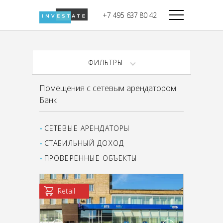
строительства
+7 495 637 80 42
Дикси
В башне
Башня Федерация-II
Верный
Запад
ФИЛЬТРЫ
Башня Федерация-I
Мираторг
Восток
Помещения с сетевым арендатором
Город Столиц,
Магнолия
Банк
Северный блок
Город Столиц,
Южный блок
СЕТЕВЫЕ АРЕНДАТОРЫ
СТАБИЛЬНЫЙ ДОХОД
ПРОВЕРЕННЫЕ ОБЪЕКТЫ
Retail