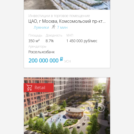
Инвестиции в торговое помещение
ЦАО, г Москва, Комсомольский пр-кт, д 40
Лужники
7 мин
Площадь
Доходность
МАП
350 м²
8.7%
1 450 000 руб/мес
Арендаторы
Россельхозбанк
200 000 000
pуб
УСН
Retail