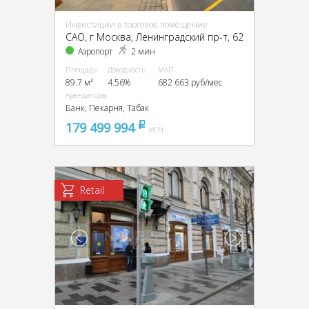
Инвестиции в торговое помещение
CАО, г Москва, Ленинградский пр-т, 62
Аэропорт
2 мин
Площадь
Доходность
МАП
89.7 м²
4.56%
682 663 руб/мес
Арендаторы
Банк, Пекарня, Табак
179 499 994
pуб
УСН
Retail