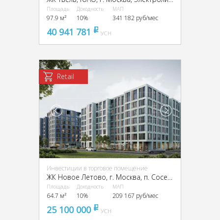
Площадь
Доходность
МАП
97.9 м²
10%
341 182 руб/мес
40 941 781
pуб
УСН
Retail
Инвестиции в торговое помещение
ЖК Новое Летово, г. Москва, п. Сосенское, квартал № 82, ЖК Новое Летово, к2
Площадь
Доходность
МАП
64.7 м²
10%
209 167 руб/мес
25 100 000
pуб
УСН