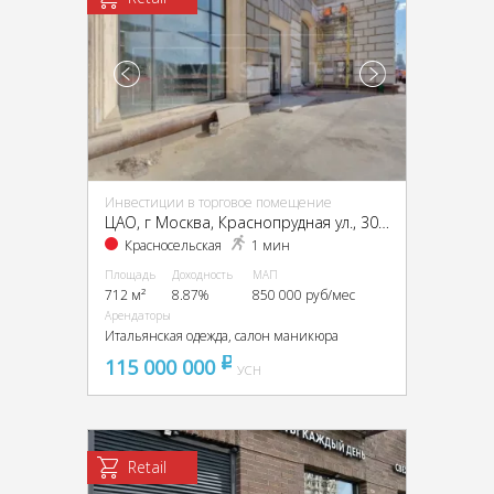
Инвестиции в торговое помещение
ЦАО, г Москва, Краснопрудная ул., 30-34, стр. 1
Красносельская
1 мин
Площадь
Доходность
МАП
712 м²
8.87%
850 000 руб/мес
Арендаторы
Итальянская одежда, салон маникюра
115 000 000
pуб
УСН
Retail