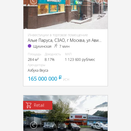
Инвестиции в торговое помещение
Алые Паруса, CЗАО, г Москва, ул Авиационная, д 77 к 2
Щукинская
7 мин
Площадь
Доходность
МАП
284 м²
8.17%
1 123 600 руб/мес
Арендаторы
Азбука Вкуса
165 000 000
pуб
УСН
Retail