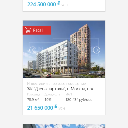
224 500 000
pуб
УСН
Retail
Инвестиции в торговое помещение
ЖК "Дзен-кварталы", г. Москва, пос. Сосенское, Александры Монаховой ул.
Площадь
Доходность
МАП
78.9 м²
10%
180 434 руб/мес
21 650 000
pуб
УСН