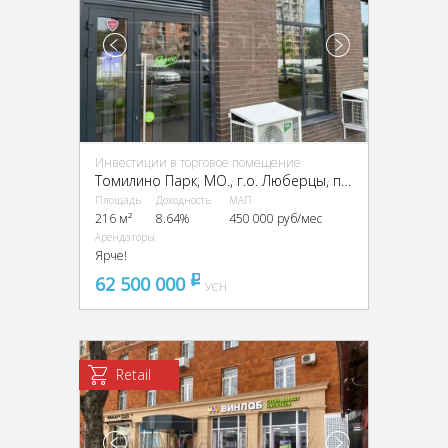
Инвестиции в торговое помещение
Томилино Парк, МО., г.о. Люберцы, пос. Мирный, Академика Северина ул., 13
Площадь
Доходность
МАП
216 м²
8.64%
450 000 руб/мес
Арендаторы
Ярче!
62 500 000
pуб
УСН
Retail