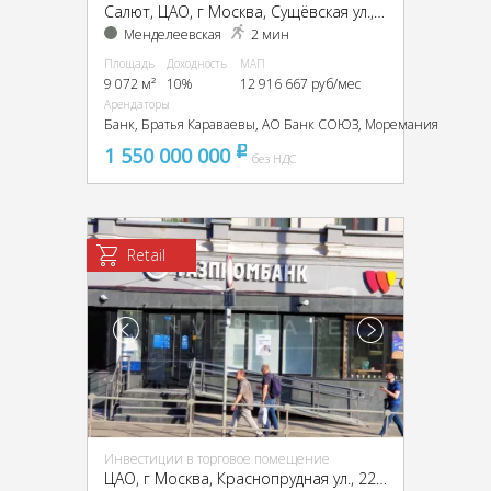
Салют, ЦАО, г Москва, Сущёвская ул., 27, стр. 1
Менделеевская
2 мин
Площадь
Доходность
МАП
9 072 м²
10%
12 916 667 руб/мес
Арендаторы
Банк, Братья Караваевы, АО Банк СОЮЗ, Моремания
1 550 000 000
pуб
без НДС
Retail
Инвестиции в торговое помещение
ЦАО, г Москва, Краснопрудная ул., 22-24