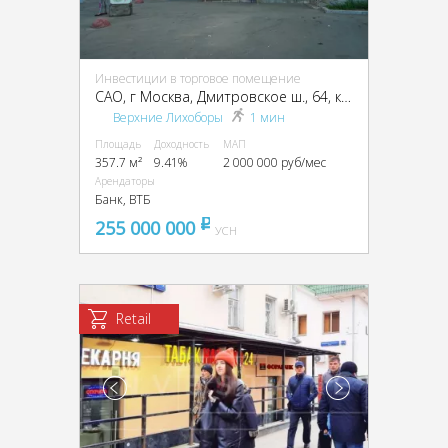
Инвестиции в торговое помещение
CАО, г Москва, Дмитровское ш., 64, кор. 1
Верхние Лихоборы
1 мин
Площадь
Доходность
МАП
357.7 м²
9.41%
2 000 000 руб/мес
Арендаторы
Банк, ВТБ
255 000 000
pуб
УСН
Retail