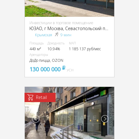
Инвестиции в торговое помещение
ЮЗАО, г Москва, Севастопольский пр-т, 18А
Крымская
9 мин
Площадь
Доходность
МАП
449 м²
10.94%
1 185 137 руб/мес
Арендаторы
ДоДо пицца, OZON
130 000 000
pуб
УСН
Retail