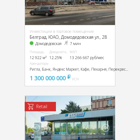
Инвестиции в торговое помещение
Белград, ЮАО, Домодедовская ул., 28
Домодедовская
7 мин
Площадь
Доходность
МАП
12 922 м²
12.25%
13 266 667 руб/мес
Арендаторы
Ригла, Банк, Яндекс Маркет, Кафе, Пекарня, Перекресток, Ресторан, Салон красоты, Fix price, Фитнес клуб, Четыре лапы, Триал спорт, Фамилия
1 300 000 000
pуб
УСН
Retail