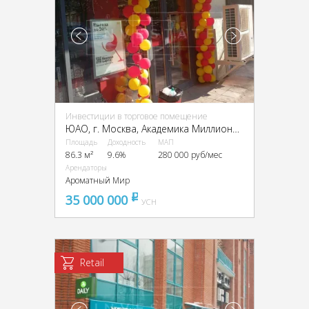
Инвестиции в торговое помещение
ЮАО, г. Москва, Академика Миллионщикова ул., 7к1
Площадь
Доходность
МАП
86.3 м²
9.6%
280 000 руб/мес
Арендаторы
Ароматный Мир
35 000 000
pуб
УСН
Retail