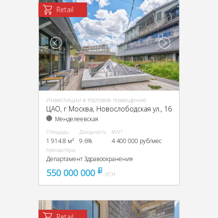
Retail
Инвестиции в торговое помещение
ЦАО, г Москва, Новослободская ул., 16
Менделеевская
Площадь
Доходность
МАП
1 914.8 м²
9.6%
4 400 000 руб/мес
Арендаторы
Департамент Здравоохранения
550 000 000
pуб
УСН
Retail