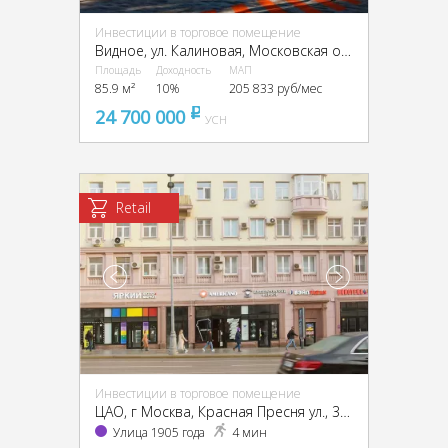
Инвестиции в торговое помещение
Видное, ул. Калиновая, Московская обл
Площадь
Доходность
МАП
85.9 м²
10%
205 833 руб/мес
24 700 000
pуб
УСН
Retail
Инвестиции в торговое помещение
ЦАО, г Москва, Красная Пресня ул., 32-34
Улица 1905 года
4 мин