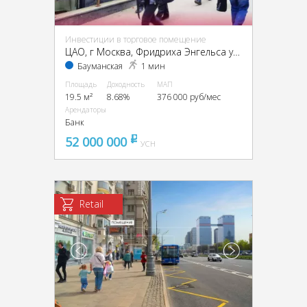
Инвестиции в торговое помещение
ЦАО, г Москва, Фридриха Энгельса ул., 3-5, стр. 2
Бауманская
1 мин
Площадь
Доходность
МАП
19.5 м²
8.68%
376 000 руб/мес
Арендаторы
Банк
52 000 000
pуб
УСН
Retail