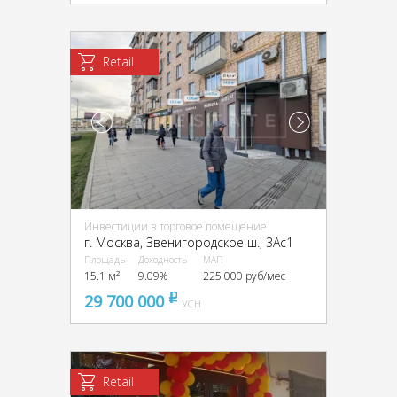
Retail
Инвестиции в торговое помещение
г. Москва, Звенигородское ш., 3Ас1
Площадь
Доходность
МАП
15.1 м²
9.09%
225 000 руб/мес
29 700 000
pуб
УСН
Retail