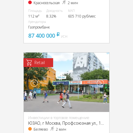
Красносельская
2 мин
Площадь
Доходность
МАП
112 м²
8.32%
605 710 руб/мес
Арендаторы
Газпромбанк
87 400 000
pуб
УСН
Retail
Инвестиции в торговое помещение
ЮЗАО, г Москва, Профсоюзная ул., 104/47
Беляево
2 мин