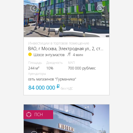
Инвестиции в торговое помещение
ВАО, г Москва, Электродная ул., 2, стр. 32
Шоссе энтузиастов
4 мин
Площадь
Доходность
МАП
244 м²
10%
700 000 руб/мес
Арендаторы
сеть магазинов "Гурманика"
84 000 000
pуб
без НДС
ПСН