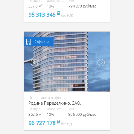
Площадь
Доходность
МАП
357.3 м²
10%
794 278 руб/мес
95 313 345
pуб
без НДС
Офисы
Инвестиции в офис
Родина Переделкино, ЗАО,
Площадь
Доходность
МАП
362.6 м²
10%
806 000 руб/мес
96 727 178
pуб
без НДС