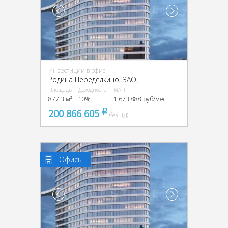
Инвестиции в офис
Родина Переделкино, ЗАО,
Площадь
Доходность
МАП
877.3 м²
10%
1 673 888 руб/мес
200 866 605
pуб
без НДС
Офисы