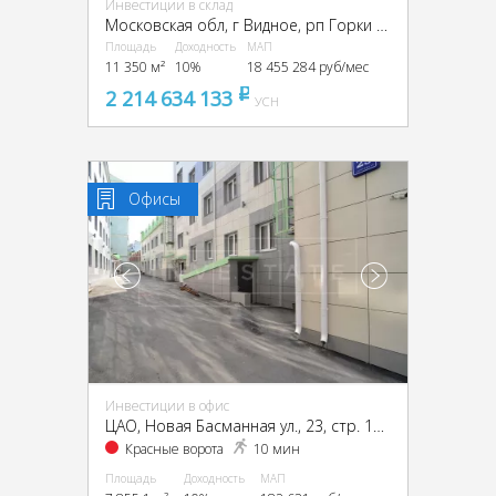
Инвестиции в склад
Московская обл, г Видное, рп Горки Ленинские, Промзона Технопарк улица Восточная, Московская обл., промзона Технопарк, Восточная ул.
Площадь
Доходность
МАП
11 350 м²
10%
18 455 284 руб/мес
2 214 634 133
pуб
УСН
Офисы
Инвестиции в офис
ЦАО, Новая Басманная ул., 23, стр. 1А, 1Б, 2, 4
Красные ворота
10 мин
Площадь
Доходность
МАП