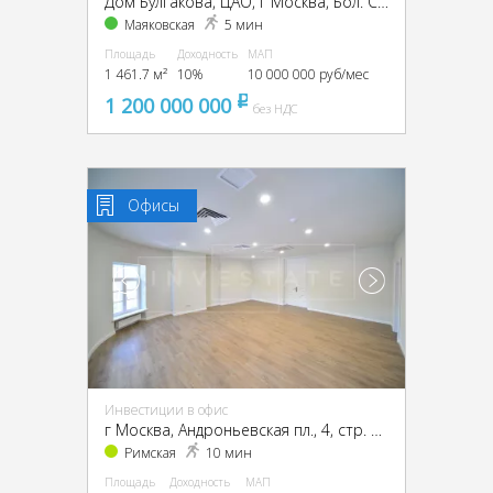
Дом Булгакова, ЦАО, г Москва, Бол. Садовая ул., 10
Маяковская
5 мин
Площадь
Доходность
МАП
1 461.7 м²
10%
10 000 000 руб/мес
1 200 000 000
pуб
без НДС
Офисы
Инвестиции в офис
г Москва, Андроньевская пл., 4, стр. 1, 2, 3, ЦАО, г Москва, Андроньевская пл., 4, стр. 1
Римская
10 мин
Площадь
Доходность
МАП