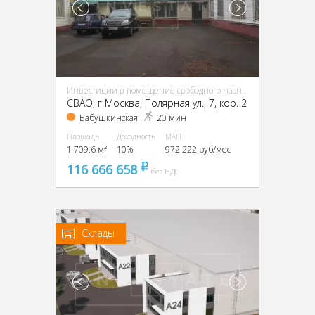
Инвестиции в помещение свободного назначения (ПСН)
CВАО, г Москва, Полярная ул., 7, кор. 2
Бабушкинская
20 мин
Площадь
Доходность
МАП
1 709.6 м²
10%
972 222 руб/мес
116 666 658
pуб
без НДС
Склады