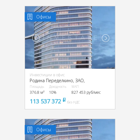
Офисы
Инвестиции в офис
Родина Переделкино, ЗАО,
Площадь
Доходность
МАП
376.8 м²
10%
827 453 руб/мес
113 537 372
pуб
без НДС
Офисы