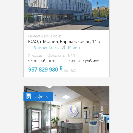
Инвестиции в офис
ЮАО, г Москва, Варшавское ш., 14, стр. 1
Верхние Котлы
10 мин
Площадь
Доходность
МАП
9 578.3 м²
10%
7 981 917 руб/мес
957 829 980
pуб
без НДС
Офисы