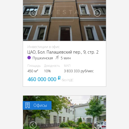
Инвестиции в офис
ЦАО, Бол. Палашевский пер., 9, стр. 2
Пушкинская
5 мин
Площадь
Доходность
МАП
450 м²
10%
3 833 333 руб/мес
460 000 000
pуб
без НДС
Офисы