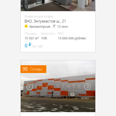
Инвестиции в офис
ВАО, Энтузиастов ш., 21
Авиамоторная
10 мин
Площадь
Доходность
МАП
10 661 м²
10%
16 666 666 руб/мес
0
pуб
без НДС
Склады