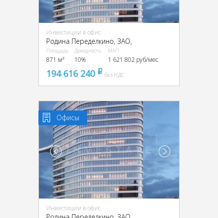
Инвестиции в офис
Родина Переделкино, ЗАО,
Площадь
Доходность
МАП
871 м²
10%
1 621 802 руб/мес
194 616 240
pуб
без НДС
Офисы
Инвестиции в офис
Родина Переделкино, ЗАО,