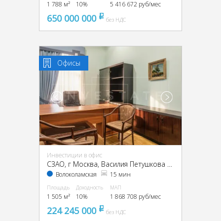
1 788 м²
10%
5 416 672 руб/мес
650 000 000
pуб
без НДС
Офисы
Инвестиции в офис
CЗАО, г Москва, Василия Петушкова ул., 27
Волоколамская
15 мин
Площадь
Доходность
МАП
1 505 м²
10%
1 868 708 руб/мес
224 245 000
pуб
без НДС