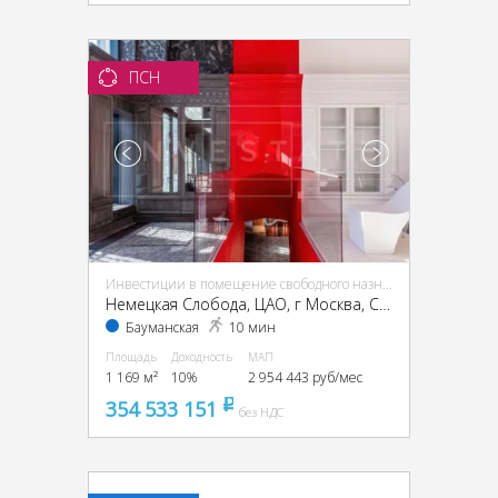
ПСН
Инвестиции в помещение свободного назначения (ПСН)
Немецкая Слобода, ЦАО, г Москва, Спартаковская ул., 11, стр. 1
Бауманская
10 мин
Площадь
Доходность
МАП
1 169 м²
10%
2 954 443 руб/мес
354 533 151
pуб
без НДС