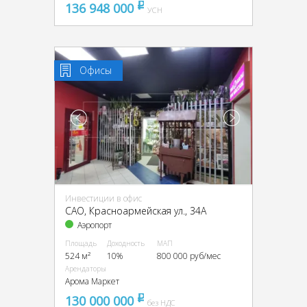
136 948 000
pуб
УСН
Офисы
Инвестиции в офис
CАО, Красноармейская ул., 34А
Аэропорт
Площадь
Доходность
МАП
524 м²
10%
800 000 руб/мес
Арендаторы
Арома Маркет
130 000 000
pуб
без НДС