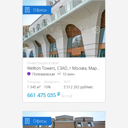
Офисы
Инвестиции в офис
Wellton Towers, CЗАО, г Москва, Маршала Жукова пр-т, 39
Полежаевская
10 мин
Площадь
Доходность
МАП
1 345 м²
10%
5 512 292 руб/мес
661 475 035
pуб
без НДС
Офисы