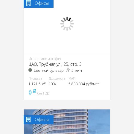
Офисы
Инвестиции в офис
ЦАО, Трубная ул., 25, стр. 3
Цветной бульвар
5 мин
Площадь
Доходность
МАП
1 171.5 м²
10%
5 833 334 руб/мес
0
pуб
без НДС
Офисы