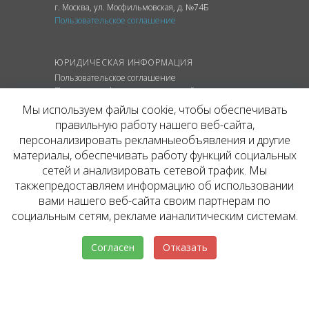
г. Москва
,
ул.
Мосфильмовская, д. №74Б
Пользовательское соглашение
ЮРИДИЧЕСКАЯ ИНФОРМАЦИЯ
Пользовательское соглашение
Политика конфиденциальности сайта
Политика обработки персональных данных
Мы используем файлы cookie, чтобы обеспечивать
правильную работу нашего веб-сайта,
персонализировать рекламныеобъявления и другие
материалы, обеспечивать работу функций социальных
© ОФИЦИАЛЬНЫЙ САЙТ КОМПАНИИ
сетей и анализировать сетевой трафик. Мы
INVESTATE, 2026
такжепредоставляем информацию об использовании
Представленная на сайте агентства информация,
в т.ч. стоимости объектов, носит информационный
вами нашего веб-сайта своим партнерам по
характер и не является публичной офертой. Условия
социальным сетям, рекламе ианалитическим системам.
аренды объекта могут быть изменены собственником
без уведомления.
Согласен
Отказать