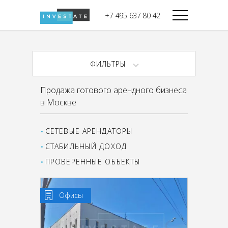
строительства
+7 495 637 80 42
Дикси
В башне
Башня Федерация-II
Верный
Запад
ФИЛЬТРЫ
Башня Федерация-I
Мираторг
Восток
Продажа готового арендного бизнеса
Город Столиц,
Магнолия
в Москве
Северный блок
Город Столиц,
Южный блок
СЕТЕВЫЕ АРЕНДАТОРЫ
СТАБИЛЬНЫЙ ДОХОД
ПРОВЕРЕННЫЕ ОБЪЕКТЫ
Офисы