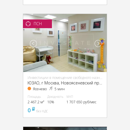
ПСН
Инвестиции в помещение свободного назначения (ПСН)
ЮЗАО, г Москва, Новоясеневский пр-т, 13, кор. 2
Ясенево
5 мин
Площадь
Доходность
МАП
2 467.2 м²
10%
1 707 650 руб/мес
0
pуб
без НДС