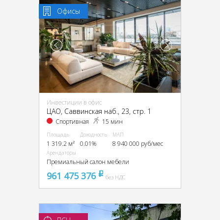
Офисы
Инвестиции в офис
ЦАО, Саввинская наб., 23, стр. 1
Спортивная
15 мин
Площадь
Доходность
МАП
1 319.2 м²
0.01%
8 940 000 руб/мес
Арендаторы
Премиальный салон мебели
961 475 376
pуб
без НДС