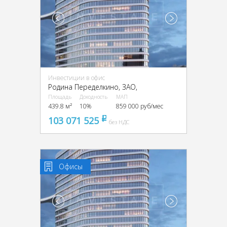
Инвестиции в офис
Родина Переделкино, ЗАО,
Площадь
Доходность
МАП
439.8 м²
10%
859 000 руб/мес
103 071 525
pуб
без НДС
Офисы