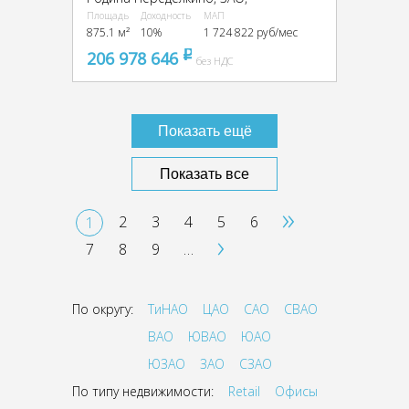
Площадь
Доходность
МАП
875.1 м²
10%
1 724 822 руб/мес
206 978 646
pуб
без НДС
Показать ещё
Показать все
»
2
3
4
5
6
1
›
7
8
9
…
По округу:
ТиНАО
ЦАО
САО
СВАО
ВАО
ЮВАО
ЮАО
ЮЗАО
ЗАО
СЗАО
По типу недвижимости:
Retail
Офисы