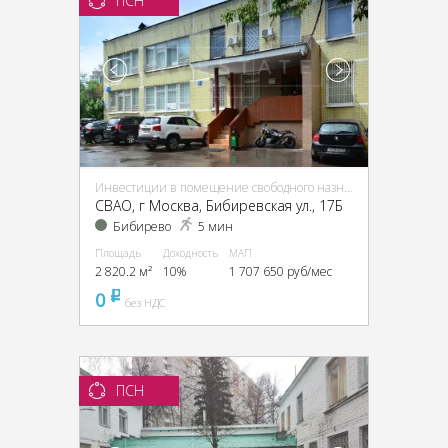
ПСН
Инвестиции в помещение свободного назначения (ПСН)
CВАО, г Москва, Бибиревская ул., 17Б
Бибирево
5 мин
Площадь
Доходность
МАП
2 820.2 м²
10%
1 707 650 руб/мес
0
pуб
без НДС
ПСН