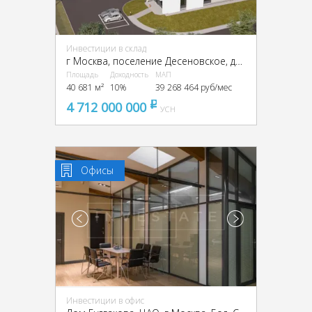
Инвестиции в склад
г Москва, поселение Десеновское, деревня Кувекино, ТиНАО,
Площадь
Доходность
МАП
40 681 м²
10%
39 268 464 руб/мес
4 712 000 000
pуб
УСН
Офисы
Инвестиции в офис