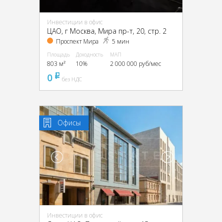
Инвестиции в офис
ЦАО, г Москва, Мира пр-т, 20, стр. 2
Проспект Мира
5 мин
Площадь
Доходность
МАП
803 м²
10%
2 000 000 руб/мес
0
pуб
без НДС
Офисы
Инвестиции в офис