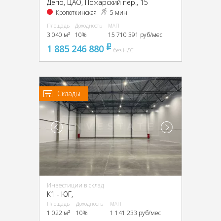
Депо, ЦАО, Пожарский пер., 15
Кропоткинская
5 мин
Площадь
Доходность
МАП
3 040 м²
10%
15 710 391 руб/мес
1 885 246 880
pуб
без НДС
Склады
Инвестиции в склад
К1 - ЮГ,
Площадь
Доходность
МАП
1 022 м²
10%
1 141 233 руб/мес