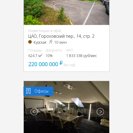
Инвестиции в офис
ЦАО, Гороховский пер., 14, стр. 2
Курская
10 мин
Площадь
Доходность
МАП
624.7 м²
10%
1 833 338 руб/мес
220 000 000
pуб
без НДС
Офисы