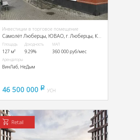
Инвестиции в торговое помещение
Самолёт Люберцы, ЮВАО, г. Люберцы, Каштановая ул., 6/2
Площадь
Доходность
МАП
127 м²
9.29%
360 000 руб/мес
Арендаторы
ВинЛаб, НеДым
46 500 000
pуб
УСН
Retail