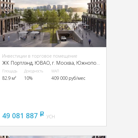
Инвестиции в торговое помещение
ЖК Портлэнд, ЮВАО, г. Москва, Южнопортовая ул., 42с5
Площадь
Доходность
МАП
82.9 м²
10%
409 000 руб/мес
49 081 887
pуб
УСН