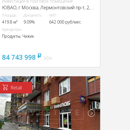
Инвестиции в торговое помещение
ЮВАО, г Москва, Лермонтовский пр-т, 2, кор. 1
Площадь
Доходность
МАП
419.8 м²
9.09%
642 000 руб/мес
Арендаторы
Продукты, Чижик
84 743 998
pуб
УСН
Retail