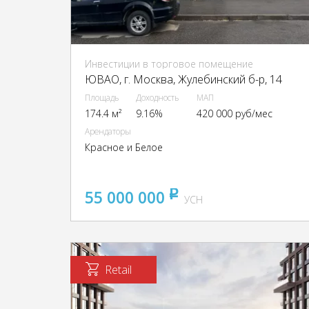
Инвестиции в торговое помещение
ЮВАО, г. Москва, Жулебинский б-р, 14
Площадь
Доходность
МАП
174.4 м²
9.16%
420 000 руб/мес
Арендаторы
Красное и Белое
55 000 000
pуб
УСН
Retail