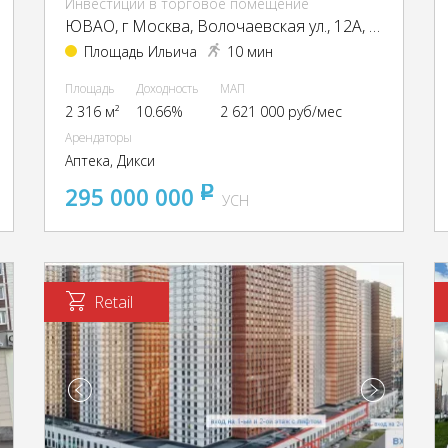
Инвестиции в торговое помещение
ЮВАО, г Москва, Волочаевская ул., 12А, стр. 1А
Площадь Ильича
10 мин
Площадь
Доходность
МАП
2 316 м²
10.66%
2 621 000 руб/мес
Арендаторы
Аптека, Дикси
295 000 000
pуб
УСН
Retail