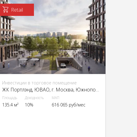
Retail
Инвестиции в торговое помещение
ЖК Портлэнд, ЮВАО, г. Москва, Южнопортовая ул., 42с5
Площадь
Доходность
МАП
135.4 м²
10%
616 065 руб/мес