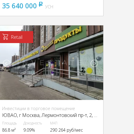
35 640 000
pуб
УСН
Retail
Инвестиции в торговое помещение
ЮВАО, г Москва, Лермонтовский пр-т, 2, кор. 1
Площадь
Доходность
МАП
86.8 м²
9.09%
290 264 руб/мес