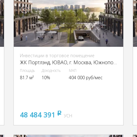
Инвестиции в торговое помещение
ЖК Портлэнд, ЮВАО, г. Москва, Южнопортовая ул., 42с5
Площадь
Доходность
МАП
81.7 м²
10%
404 000 руб/мес
48 484 391
pуб
УСН