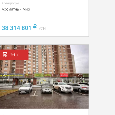
Арендаторы
Ароматный Мир
38 314 801
pуб
УСН
Retail