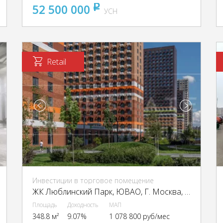
52 500 000
pуб
УСН
Retail
Инвестиции в торговое помещение
ЖК Люблинский Парк, ЮВАО, Г. Москва, ЖК Люблинский Парк, к16
Площадь
Доходность
МАП
348.8 м²
9.07%
1 078 800 руб/мес