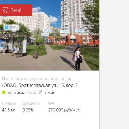
Retail
Инвестиции в торговое помещение
ЮВАО, Братиславская ул., 15, кор. 1
Братиславская
7 мин
Площадь
Доходность
МАП
43.5 м²
9.09%
270 000 руб/мес