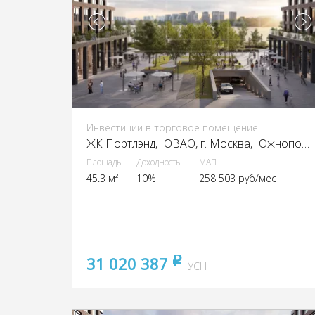
Инвестиции в торговое помещение
ЖК Портлэнд, ЮВАО, г. Москва, Южнопортовая ул., 42с5
Площадь
Доходность
МАП
45.3 м²
10%
258 503 руб/мес
31 020 387
pуб
УСН