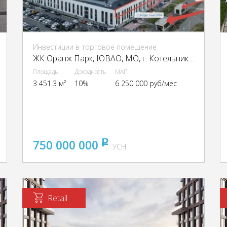
Инвестиции в торговое помещение
ЖК Оранж Парк, ЮВАО, МО, г. Котельники, Сосновая ул., 5к1
Площадь
Доходность
МАП
3 451.3 м²
10%
6 250 000 руб/мес
750 000 000
pуб
УСН
Retail