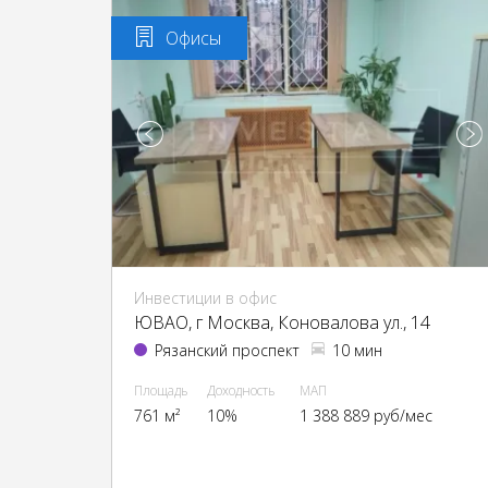
Офисы
Инвестиции в офис
ЮВАО, г Москва, Коновалова ул., 14
Рязанский проспект
10 мин
Площадь
Доходность
МАП
761 м²
10%
1 388 889 руб/мес