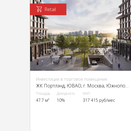
Retail
Инвестиции в торговое помещение
ЖК Портлэнд, ЮВАО, г. Москва, Южнопортовая ул., 42с5
Площадь
Доходность
МАП
47.7 м²
10%
317 415 руб/мес