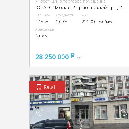
Инвестиции в торговое помещение
ЮВАО, г Москва, Лермонтовский пр-т, 2, кор. 1
Площадь
Доходность
МАП
47.5 м²
9.09%
214 000 руб/мес
Арендаторы
Аптека
28 250 000
pуб
УСН
Retail