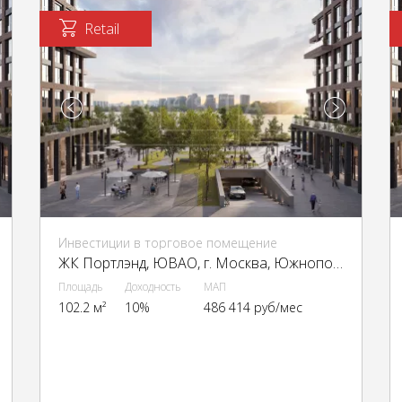
Retail
Инвестиции в торговое помещение
ЖК Портлэнд, ЮВАО, г. Москва, Южнопортовая ул., 42с5
Площадь
Доходность
МАП
102.2 м²
10%
486 414 руб/мес