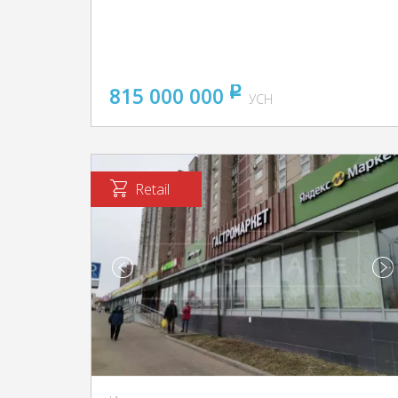
815 000 000
pуб
УСН
Retail