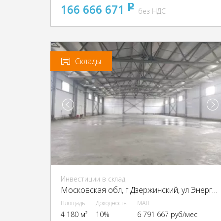
166 666 671
pуб
без НДС
Склады
Инвестиции в склад
Московская обл, г Дзержинский, ул Энергетиков, д 30 стр 2, г Дзержинский, Энергетиков ул., 30
Площадь
Доходность
МАП
4 180 м²
10%
6 791 667 руб/мес