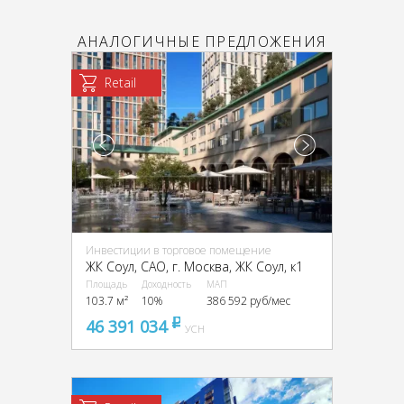
АНАЛОГИЧНЫЕ ПРЕДЛОЖЕНИЯ
Retail
Инвестиции в торговое помещение
ЖК Соул, CАО, г. Москва, ЖК Соул, к1
Площадь
Доходность
МАП
103.7 м²
10%
386 592 руб/мес
46 391 034
pуб
УСН