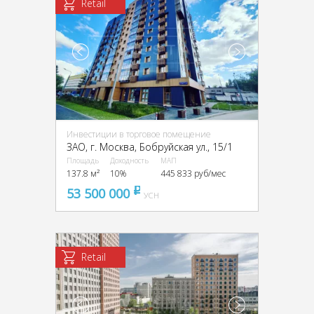
Retail
Инвестиции в торговое помещение
ЗАО, г. Москва, Бобруйская ул., 15/1
Площадь
Доходность
МАП
137.8 м²
10%
445 833 руб/мес
53 500 000
pуб
УСН
Retail