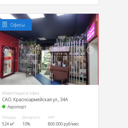
Офисы
Инвестиции в офис
CАО, Красноармейская ул., 34А
Аэропорт
Площадь
Доходность
МАП
524 м²
10%
800 000 руб/мес