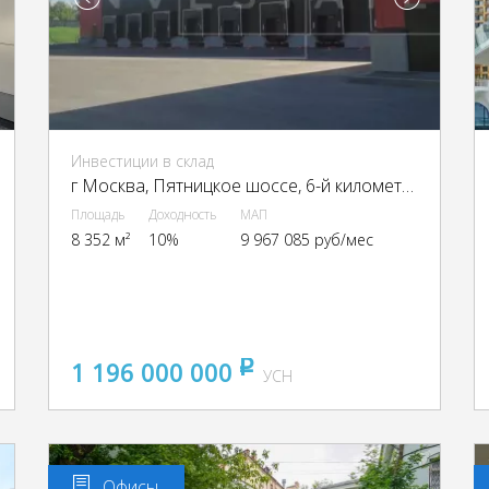
Инвестиции в склад
г Москва, Пятницкое шоссе, 6-й километр, г Москва, Пятницкое ш., 6
Площадь
Доходность
МАП
8 352 м²
10%
9 967 085 руб/мес
1 196 000 000
pуб
УСН
Офисы