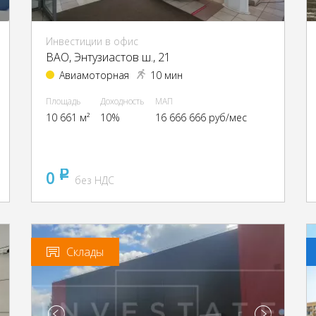
Инвестиции в офис
ВАО, Энтузиастов ш., 21
Авиамоторная
10 мин
Площадь
Доходность
МАП
10 661 м²
10%
16 666 666 руб/мес
0
pуб
без НДС
Склады