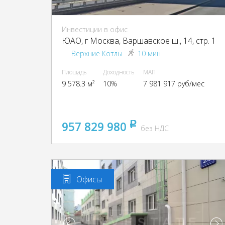
Инвестиции в офис
ЮАО, г Москва, Варшавское ш., 14, стр. 1
Верхние Котлы
10 мин
Площадь
Доходность
МАП
9 578.3 м²
10%
7 981 917 руб/мес
957 829 980
pуб
без НДС
Офисы