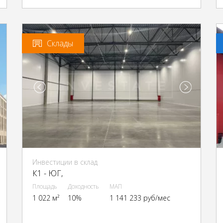
Склады
Инвестиции в склад
К1 - ЮГ,
Площадь
Доходность
МАП
1 022 м²
10%
1 141 233 руб/мес