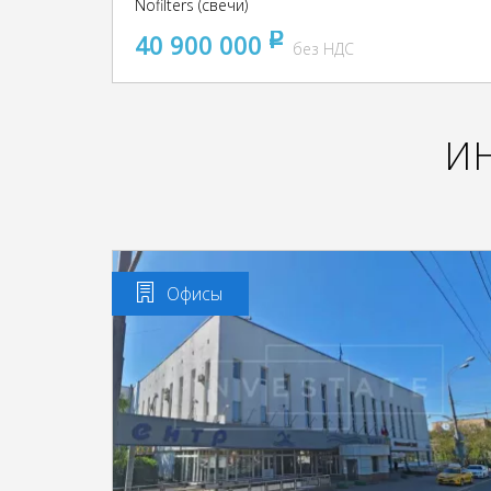
Nofilters (свечи)
40 900 000
pуб
без НДС
И
Офисы