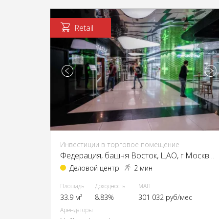
Retail
Инвестиции в торговое помещение
Федерация, башня Восток, ЦАО, г Москва, Пресненская наб., 12
Деловой центр
2 мин
Площадь
Доходность
МАП
33.9 м²
8.83%
301 032 руб/мес
Арендаторы