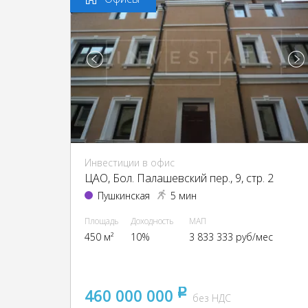
Инвестиции в офис
ЦАО, Бол. Палашевский пер., 9, стр. 2
Пушкинская
5 мин
Площадь
Доходность
МАП
450 м²
10%
3 833 333 руб/мес
460 000 000
pуб
без НДС