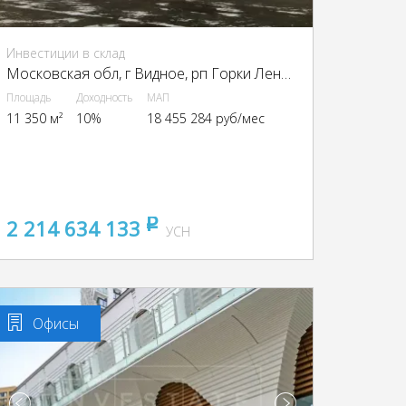
Инвестиции в склад
Московская обл, г Видное, рп Горки Ленинские, Промзона Технопарк улица Восточная, Московская обл., промзона Технопарк, Восточная ул.
Площадь
Доходность
МАП
11 350 м²
10%
18 455 284 руб/мес
2 214 634 133
pуб
УСН
Офисы