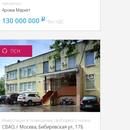
Арендаторы
Арома Маркет
130 000 000
pуб
без НДС
ПСН
Инвестиции в помещение свободного назначения (ПСН)
CВАО, г Москва, Бибиревская ул., 17Б