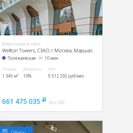
Инвестиции в офис
Wellton Towers, CЗАО, г Москва, Маршала Жукова пр-т, 39
Полежаевская
10 мин
Площадь
Доходность
МАП
1 345 м²
10%
5 512 292 руб/мес
661 475 035
pуб
без НДС
Офисы