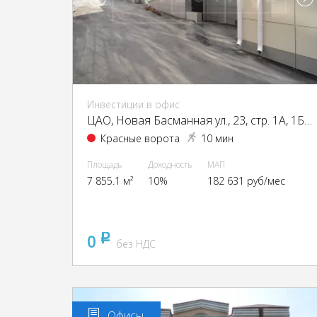
Инвестиции в офис
ЦАО, Новая Басманная ул., 23, стр. 1А, 1Б, 2, 4
Красные ворота
10 мин
Площадь
Доходность
МАП
7 855.1 м²
10%
182 631 руб/мес
0
pуб
без НДС
Офисы