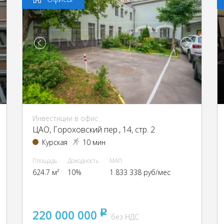
Инвестиции в офис
ЦАО, Гороховский пер., 14, стр. 2
Курская
10 мин
Площадь
Доходность
МАП
624.7 м²
10%
1 833 338 руб/мес
220 000 000
pуб
без НДС