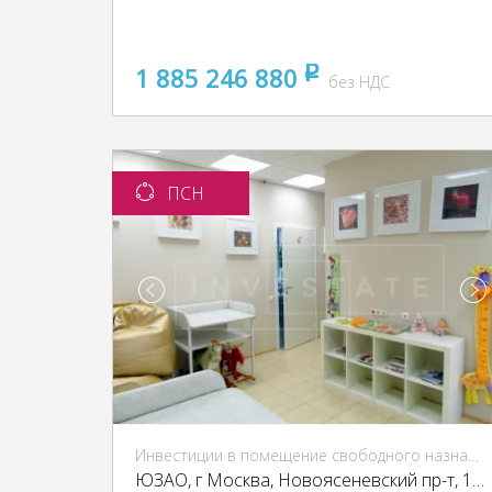
1 885 246 880
pуб
без НДС
ПСН
Инвестиции в помещение свободного назначения (ПСН)
ЮЗАО, г Москва, Новоясеневский пр-т, 13, кор. 2