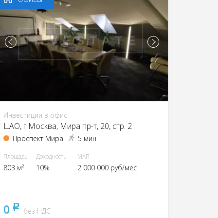
Инвестиции в офис
ЦАО, г Москва, Мира пр-т, 20, стр. 2
Проспект Мира
5 мин
Площадь
Доходность
МАП
803 м²
10%
2 000 000 руб/мес
0
pуб
без НДС