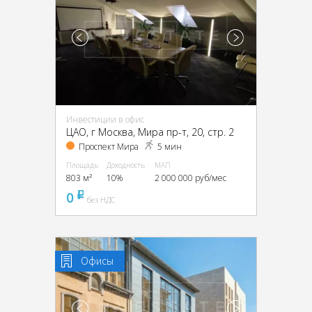
Инвестиции в офис
ЦАО, г Москва, Мира пр-т, 20, стр. 2
Проспект Мира
5 мин
Площадь
Доходность
МАП
803 м²
10%
2 000 000 руб/мес
0
pуб
без НДС
Офисы