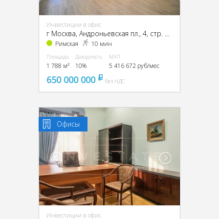
Инвестиции в офис
г Москва, Андроньевская пл., 4, стр. 1, 2, 3, ЦАО, г Москва, Андроньевская пл., 4, стр. 1
Римская
10 мин
Площадь
Доходность
МАП
1 788 м²
10%
5 416 672 руб/мес
650 000 000
pуб
без НДС
Офисы
Инвестиции в офис