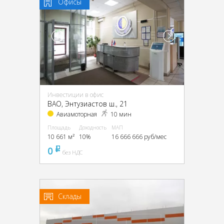
Офисы
Инвестиции в офис
ВАО, Энтузиастов ш., 21
Авиамоторная
10 мин
Площадь
Доходность
МАП
10 661 м²
10%
16 666 666 руб/мес
0
pуб
без НДС
Склады