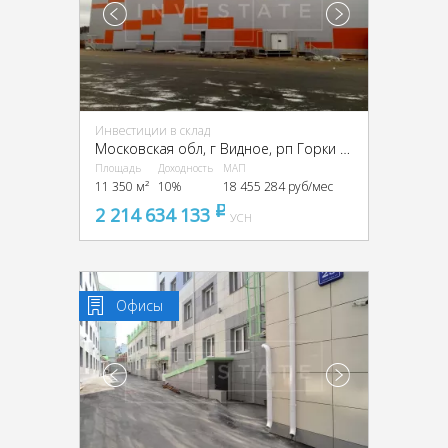
Инвестиции в склад
Московская обл, г Видное, рп Горки Ленинские, Промзона Технопарк улица Восточная, Московская обл., промзона Технопарк, Восточная ул.
Площадь
Доходность
МАП
11 350 м²
10%
18 455 284 руб/мес
2 214 634 133
pуб
УСН
Офисы