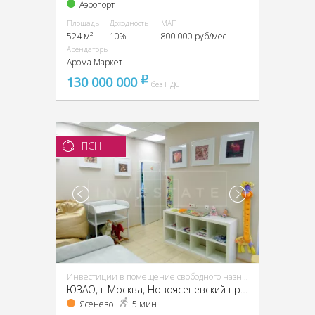
Аэропорт
Площадь
Доходность
МАП
524 м²
10%
800 000 руб/мес
Арендаторы
Арома Маркет
130 000 000
pуб
без НДС
ПСН
Инвестиции в помещение свободного назначения (ПСН)
ЮЗАО, г Москва, Новоясеневский пр-т, 13, кор. 2
Ясенево
5 мин