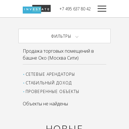
строительства
+7 495 637 80 42
Дикси
В башне
Башня Федерация-II
Верный
Запад
ФИЛЬТРЫ
Башня Федерация-I
Мираторг
Восток
Продажа торговых помещений в
Город Столиц,
Магнолия
башне Око (Москва Сити)
Северный блок
Город Столиц,
Южный блок
СЕТЕВЫЕ АРЕНДАТОРЫ
СТАБИЛЬНЫЙ ДОХОД
ПРОВЕРЕННЫЕ ОБЪЕКТЫ
Объекты не найдены