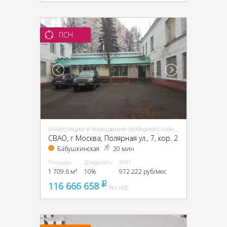
ПСН
Инвестиции в помещение свободного назначения (ПСН)
CВАО, г Москва, Полярная ул., 7, кор. 2
Бабушкинская
20 мин
Площадь
Доходность
МАП
1 709.6 м²
10%
972 222 руб/мес
116 666 658
pуб
без НДС