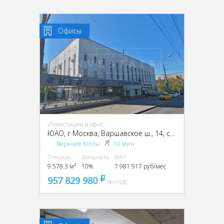
Офисы
Инвестиции в офис
ЮАО, г Москва, Варшавское ш., 14, стр. 1
Верхние Котлы
10 мин
Площадь
Доходность
МАП
9 578.3 м²
10%
7 981 917 руб/мес
957 829 980
pуб
без НДС