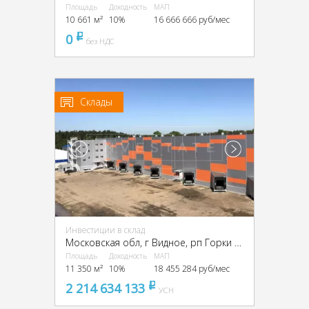
Площадь
Доходность
МАП
10 661 м²
10%
16 666 666 руб/мес
0
pуб
без НДС
Склады
Инвестиции в склад
Московская обл, г Видное, рп Горки Ленинские, Промзона Технопарк улица Восточная, Московская обл., промзона Технопарк, Восточная ул.
Площадь
Доходность
МАП
11 350 м²
10%
18 455 284 руб/мес
2 214 634 133
pуб
УСН