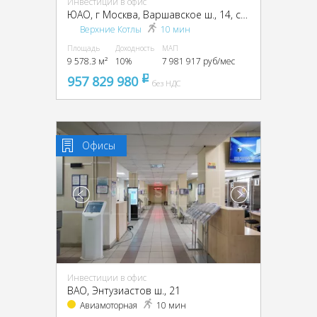
Инвестиции в офис
ЮАО, г Москва, Варшавское ш., 14, стр. 1
Верхние Котлы
10 мин
Площадь
Доходность
МАП
9 578.3 м²
10%
7 981 917 руб/мес
957 829 980
pуб
без НДС
Офисы
Инвестиции в офис
ВАО, Энтузиастов ш., 21
Авиамоторная
10 мин