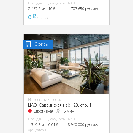
Площадь
Доходность
МАП
2 467.2 м²
10%
1 707 650 руб/мес
0
pуб
без НДС
Офисы
Инвестиции в офис
ЦАО, Саввинская наб., 23, стр. 1
Спортивная
15 мин
Площадь
Доходность
МАП
1 319.2 м²
0.01%
8 940 000 руб/мес
Арендаторы