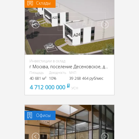
Склады
Инвестиции в склад
г Москва, поселение Десеновское, деревня Кувекино, ТиНАО,
Площадь
Доходность
МАП
40 681 м²
10%
39 268 464 руб/мес
4 712 000 000
pуб
УСН
Офисы