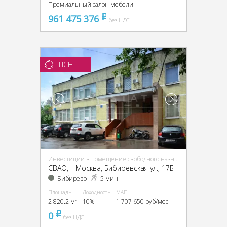
Премиальный салон мебели
961 475 376
pуб
без НДС
ПСН
Инвестиции в помещение свободного назначения (ПСН)
CВАО, г Москва, Бибиревская ул., 17Б
Бибирево
5 мин
Площадь
Доходность
МАП
2 820.2 м²
10%
1 707 650 руб/мес
0
pуб
без НДС