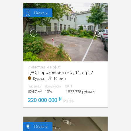
Офисы
Инвестиции в офис
ЦАО, Гороховский пер., 14, стр. 2
Курская
10 мин
Площадь
Доходность
МАП
624.7 м²
10%
1 833 338 руб/мес
220 000 000
pуб
без НДС
Офисы