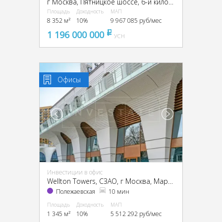
г Москва, Пятницкое шоссе, 6-й километр, г Москва, Пятницкое ш., 6
Площадь
Доходность
МАП
8 352 м²
10%
9 967 085 руб/мес
1 196 000 000
pуб
УСН
Офисы
Инвестиции в офис
Wellton Towers, CЗАО, г Москва, Маршала Жукова пр-т, 39
Полежаевская
10 мин
Площадь
Доходность
МАП
1 345 м²
10%
5 512 292 руб/мес