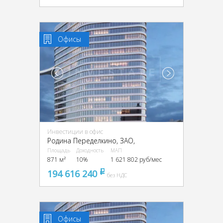
Офисы
Инвестиции в офис
Родина Переделкино, ЗАО,
Площадь
Доходность
МАП
871 м²
10%
1 621 802 руб/мес
194 616 240
pуб
без НДС
Офисы