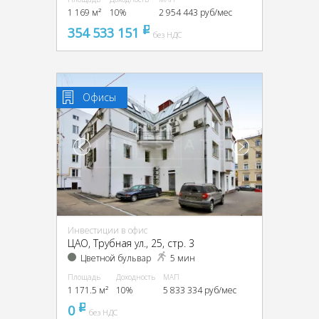
1 169 м²
10%
2 954 443 руб/мес
354 533 151
pуб
без НДС
Офисы
Инвестиции в офис
ЦАО, Трубная ул., 25, стр. 3
Цветной бульвар
5 мин
Площадь
Доходность
МАП
1 171.5 м²
10%
5 833 334 руб/мес
0
pуб
без НДС