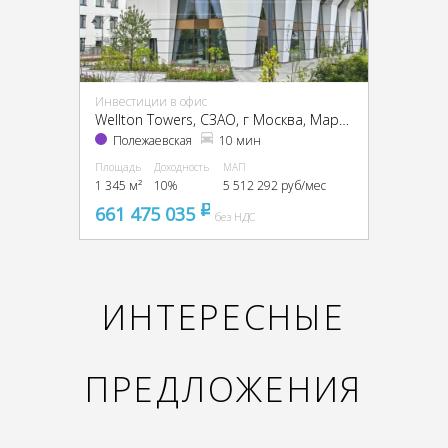
Инвестиции в офис
Wellton Towers, CЗАО, г Москва, Маршала Жукова пр-т, 39
Полежаевская
10 мин
Площадь
Доходность
МАП
1 345 м²
10%
5 512 292 руб/мес
661 475 035
pуб
без НДС
ИНТЕРЕСНЫЕ
ПРЕДЛОЖЕНИЯ