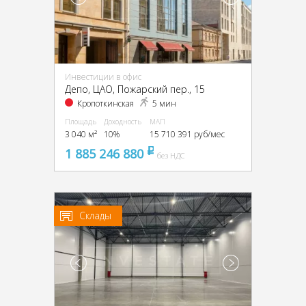
Инвестиции в офис
Депо, ЦАО, Пожарский пер., 15
Кропоткинская
5 мин
Площадь
Доходность
МАП
3 040 м²
10%
15 710 391 руб/мес
1 885 246 880
pуб
без НДС
Склады