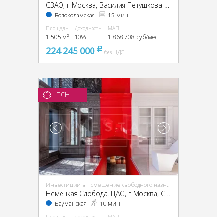
CЗАО, г Москва, Василия Петушкова ул., 27
Волоколамская
15 мин
Площадь
Доходность
МАП
1 505 м²
10%
1 868 708 руб/мес
224 245 000
pуб
без НДС
ПСН
Инвестиции в помещение свободного назначения (ПСН)
Немецкая Слобода, ЦАО, г Москва, Спартаковская ул., 11, стр. 1
Бауманская
10 мин
Площадь
Доходность
МАП