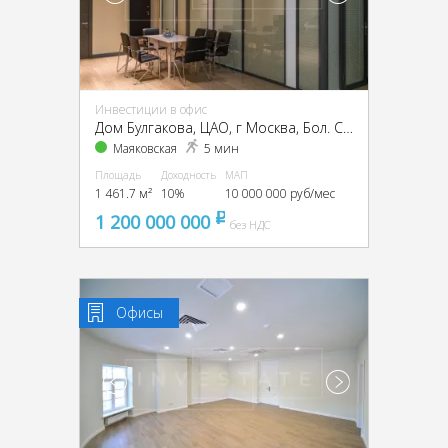
Инвестиции в офис
Дом Булгакова, ЦАО, г Москва, Бол. Садовая ул., 10
Маяковская
5 мин
Площадь
Доходность
МАП
1 461.7 м²
10%
10 000 000 руб/мес
1 200 000 000
pуб
без НДС
Офисы