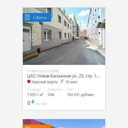
Офисы
Инвестиции в офис
ЦАО, Новая Басманная ул., 23, стр. 1А, 1Б, 2, 4
Красные ворота
10 мин
Площадь
Доходность
МАП
7 855.1 м²
10%
182 631 руб/мес
0
pуб
без НДС