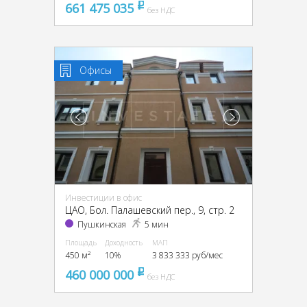
661 475 035
pуб
без НДС
Офисы
Инвестиции в офис
ЦАО, Бол. Палашевский пер., 9, стр. 2
Пушкинская
5 мин
Площадь
Доходность
МАП
450 м²
10%
3 833 333 руб/мес
460 000 000
pуб
без НДС