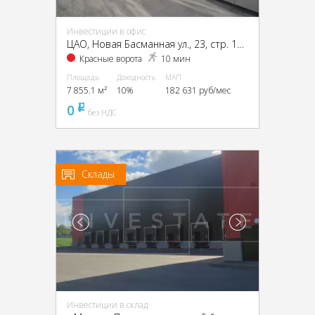
Инвестиции в офис
ЦАО, Новая Басманная ул., 23, стр. 1А, 1Б, 2, 4
Красные ворота
10 мин
Площадь
Доходность
МАП
7 855.1 м²
10%
182 631 руб/мес
0
pуб
без НДС
Склады
Инвестиции в склад