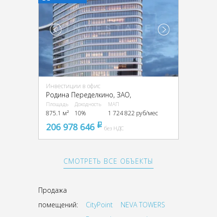
Инвестиции в офис
Родина Переделкино, ЗАО,
Площадь
Доходность
МАП
875.1 м²
10%
1 724 822 руб/мес
206 978 646
pуб
без НДС
СМОТРЕТЬ ВСЕ ОБЪЕКТЫ
Продажа
помещений:
CityPoint
NEVA TOWERS