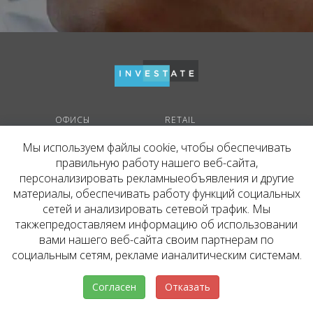
ОФИСЫ
RETAIL
с арендным потоком
с арендным потоком
Мы используем файлы cookie, чтобы обеспечивать
с потенциальным АП
с потенциальным АП
правильную работу нашего веб-сайта,
на этапе строительства
на этапе строительства
персонализировать рекламныеобъявления и другие
СКЛАДЫ
материалы, обеспечивать работу функций социальных
с арендным потоком
сетей и анализировать сетевой трафик. Мы
с потенциальным АП
такжепредоставляем информацию об использовании
на этапе строительства
вами нашего веб-сайта своим партнерам по
социальным сетям, рекламе ианалитическим системам.
КОНТАКТЫ
+7 495 637 80 42
hello@inv.estate
Согласен
Отказать
г. Москва
,
ул.
Мосфильмовская, д. №74Б
Пользовательское соглашение