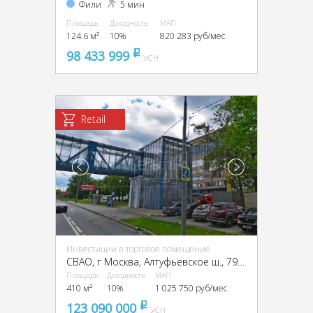
Фили
5 мин
Площадь
Доходность
МАП
124.6 м²
10%
820 283 руб/мес
98 433 999
pуб
УСН
Retail
Инвестиции в торговое помещение
CВАО, г Москва, Алтуфьевское ш., 79А, стр. 3
Площадь
Доходность
МАП
410 м²
10%
1 025 750 руб/мес
123 090 000
pуб
УСН