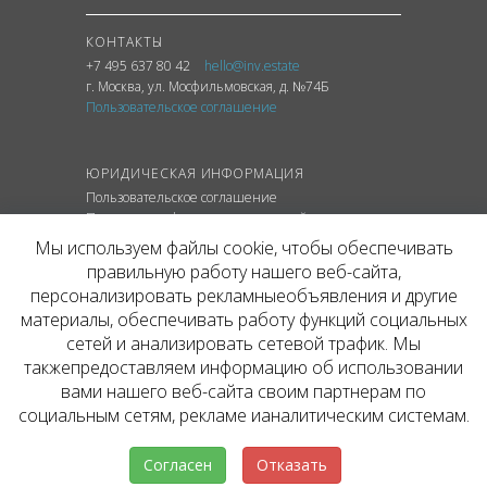
КОНТАКТЫ
+7 495 637 80 42
hello@inv.estate
г. Москва
,
ул.
Мосфильмовская, д. №74Б
Пользовательское соглашение
ЮРИДИЧЕСКАЯ ИНФОРМАЦИЯ
Пользовательское соглашение
Политика конфиденциальности сайта
Политика обработки персональных данных
Мы используем файлы cookie, чтобы обеспечивать
правильную работу нашего веб-сайта,
персонализировать рекламныеобъявления и другие
материалы, обеспечивать работу функций социальных
© ОФИЦИАЛЬНЫЙ САЙТ КОМПАНИИ
сетей и анализировать сетевой трафик. Мы
INVESTATE, 2026
такжепредоставляем информацию об использовании
Представленная на сайте агентства информация,
в т.ч. стоимости объектов, носит информационный
вами нашего веб-сайта своим партнерам по
характер и не является публичной офертой. Условия
социальным сетям, рекламе ианалитическим системам.
аренды объекта могут быть изменены собственником
без уведомления.
Согласен
Отказать