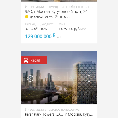
Инвестиции в помещение свободного назначения (ПСН)
ЗАО, г Москва, Кутузовский пр-т, 24
Деловой центр
10 мин
Площадь
Доходность
МАП
379.4 м²
10%
1 075 000 руб/мес
129 000 000
pуб
УСН
Retail
Инвестиции в торговое помещение
River Park Towers, ЗАО, г Москва, Кутузовский пр-д, вл. 16