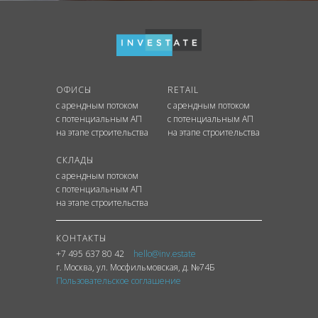
ОФИСЫ
RETAIL
с арендным потоком
с арендным потоком
с потенциальным АП
с потенциальным АП
на этапе строительства
на этапе строительства
СКЛАДЫ
с арендным потоком
с потенциальным АП
на этапе строительства
КОНТАКТЫ
+7 495 637 80 42
hello@inv.estate
г. Москва
,
ул.
Мосфильмовская, д. №74Б
Пользовательское соглашение