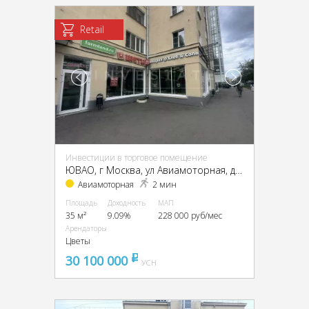
Retail
Инвестиции в торговое помещение
ЮВАО, г Москва, ул Авиамоторная, д 20/17
Авиамоторная
2 мин
Площадь
Доходность
МАП
35 м²
9.09%
228 000 руб/мес
Арендаторы
Цветы
30 100 000
pуб
УСН