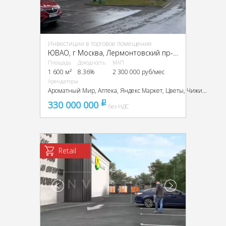
Инвестиции в торговое помещение
ЮВАО, г Москва, Лермонтовский пр-т, 2, кор. 1
Площадь
Доходность
МАП
1 600 м²
8.36%
2 300 000 руб/мес
Арендаторы
Ароматный Мир, Аптека, Яндекс Маркет, Цветы, Чижик, Стильные Кухни, Табак
330 000 000
pуб
без НДС
Retail