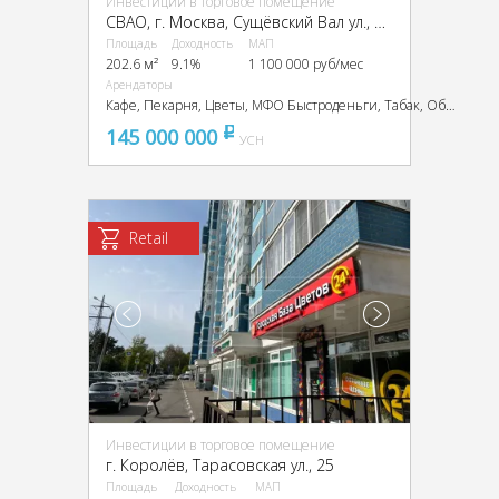
Инвестиции в торговое помещение
CВАО, г. Москва, Сущёвский Вал ул., 3/5А
Площадь
Доходность
МАП
202.6 м²
9.1%
1 100 000 руб/мес
Арендаторы
Кафе, Пекарня, Цветы, МФО Быстроденьги, Табак, Обменный пункт
145 000 000
pуб
УСН
Retail
Инвестиции в торговое помещение
г. Королёв, Тарасовская ул., 25
Площадь
Доходность
МАП