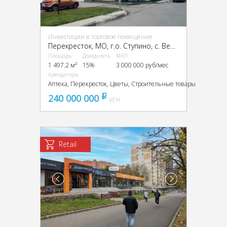
Инвестиции в торговое помещение
Перекресток, МО, г.о. Ступино, с. Верзилово, мкр. Новое Ступино, Петра Великого ул., стр. 1
Площадь
Доходность
МАП
1 497.2 м²
15%
3 000 000 руб/мес
Арендаторы
Аптека, Перекресток, Цветы, Строительные товары
240 000 000
pуб
УСН
Retail