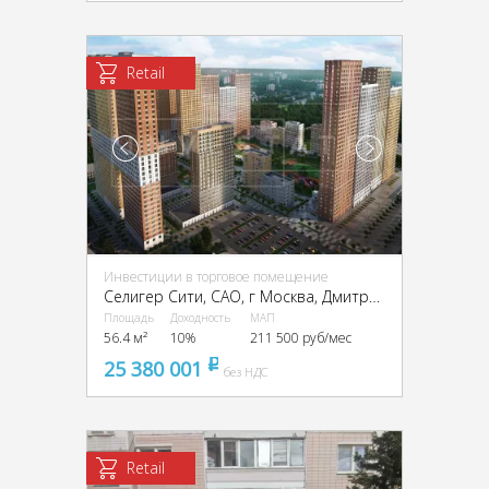
Retail
Инвестиции в торговое помещение
Селигер Сити, CАО, г Москва, Дмитровское ш., 87, стр. 2, 3
Площадь
Доходность
МАП
56.4 м²
10%
211 500 руб/мес
25 380 001
pуб
без НДС
Retail