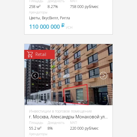
Площадь
Доходность
МАП
258 м²
8.27%
758 000 руб/мес
Арендаторы
Цветы, ВкусВилл, Ригла
110 000 000
pуб
УСН
Retail
Инвестиции в торговое помещение
г. Москва, Александры Монаховой ул., 87к3
Площадь
Доходность
МАП
55.2 м²
8%
220 000 руб/мес
Арендаторы