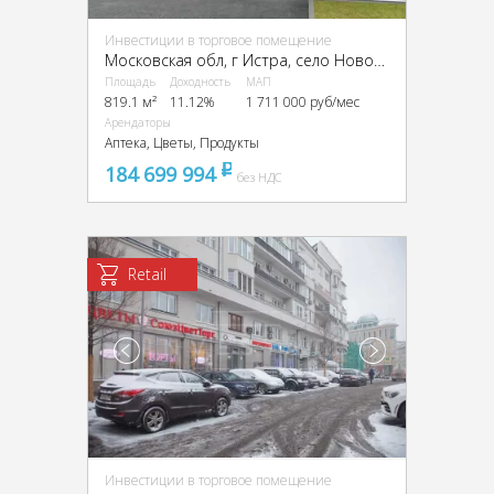
Инвестиции в торговое помещение
Московская обл, г Истра, село Новопетровское, ул Первомайская, д 1
Площадь
Доходность
МАП
819.1 м²
11.12%
1 711 000 руб/мес
Арендаторы
Аптека, Цветы, Продукты
184 699 994
pуб
без НДС
Retail
Инвестиции в торговое помещение