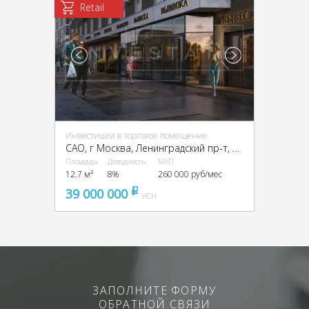
Retail
Инвестиции в торговое помещение
CАО, г Москва, Ленинградский пр-т, 33, корп. 3
Площадь
Доходность
МАП
12.7 м²
8%
260 000 руб/мес
39 000 000
pуб
УСН
ЗАПОЛНИТЕ ФОРМУ
ОБРАТНОЙ СВЯЗИ