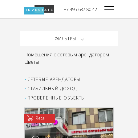
строительства
+7 495 637 80 42
Дикси
В башне
Башня Федерация-II
Верный
Запад
ФИЛЬТРЫ
Башня Федерация-I
Мираторг
Восток
Помещения с сетевым арендатором
Город Столиц,
Магнолия
Цветы
Северный блок
Город Столиц,
Южный блок
СЕТЕВЫЕ АРЕНДАТОРЫ
СТАБИЛЬНЫЙ ДОХОД
ПРОВЕРЕННЫЕ ОБЪЕКТЫ
Retail