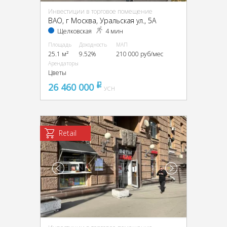
Инвестиции в торговое помещение
ВАО, г Москва, Уральская ул., 5А
Щелковская
4 мин
Площадь
Доходность
МАП
25.1 м²
9.52%
210 000 руб/мес
Арендаторы
Цветы
26 460 000
pуб
УСН
Retail