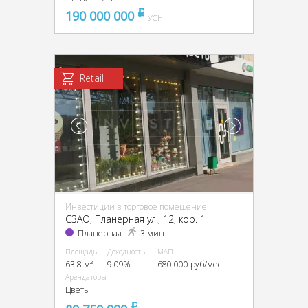
190 000 000
pуб
УСН
Retail
Инвестиции в торговое помещение
CЗАО, Планерная ул., 12, кор. 1
Планерная
3 мин
Площадь
Доходность
МАП
63.8 м²
9.09%
680 000 руб/мес
Арендаторы
Цветы
pуб