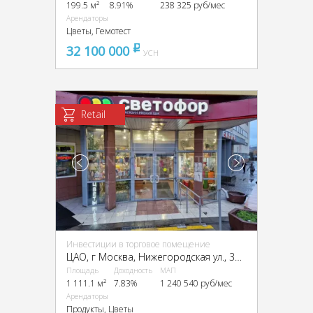
199.5 м²
8.91%
238 325 руб/мес
Арендаторы
Цветы, Гемотест
32 100 000
pуб
УСН
Retail
Инвестиции в торговое помещение
ЦАО, г Москва, Нижегородская ул., 32, стр. а
Площадь
Доходность
МАП
1 111.1 м²
7.83%
1 240 540 руб/мес
Арендаторы
Продукты, Цветы