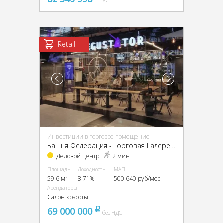
УСН
Retail
Инвестиции в торговое помещение
Башня Федерация - Торговая Галерея, ЦАО, г Москва, Пресненская наб, д 12
Деловой центр
2 мин
Площадь
Доходность
МАП
59.6 м²
8.71%
500 640 руб/мес
Арендаторы
Салон красоты
69 000 000
pуб
без НДС