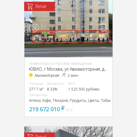
Retail
Инвестиции в торговое помещение
ЮВАО, г Москва, ул Авиамоторная, д 20/17
Авиамоторная
2 мин
Площадь
Доходность
МАП
277.7 м²
8.33%
1 525 500 руб/мес
Арендаторы
Аптека, Кафе, Пекарня, Продукты, Цветы, Табак
219 672 010
pуб
УСН
Retail