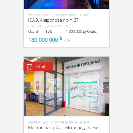
Инвестиции в торговое помещение
ЮАО, Андропова пр-т, 37
Площадь
Доходность
МАП
605 м²
12%
1 800 000 руб/мес
180 000 000
pуб
УСН
Retail
Инвестиции в торговое помещение
Московская обл, г Мытищи, деревня Пирогово, ул Центральная, стр 93