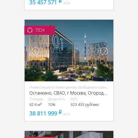
35 457 571
pуб
УСН
ПСН
Инвестиции в помещение свободного назначения (ПСН)
Останкино, CВАО, г Москва, Огородный пр-д, 16
Площадь
Доходность
МАП
62.6 м²
10%
323 433 руб/мес
38 811 999
pуб
УСН