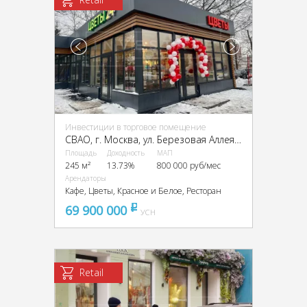
Инвестиции в торговое помещение
CВАО, г. Москва, ул. Березовая Аллея, 12к2, 12к3
Площадь
Доходность
МАП
245 м²
13.73%
800 000 руб/мес
Арендаторы
Кафе, Цветы, Красное и Белое, Ресторан
69 900 000
pуб
УСН
Retail