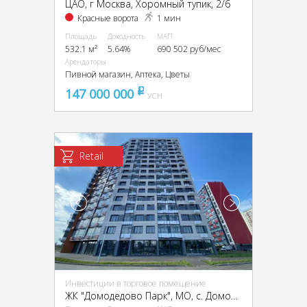
ЦАО, г Москва, Хоромный тупик, 2/6
Красные ворота
1 мин
Площадь
Доходность
МАП
532.1 м²
5.64%
690 502 руб/мес
Арендаторы
Пивной магазин, Аптека, Цветы
147 000 000
pуб
УСН
Retail
Инвестиции в торговое помещение
ЖК "Домодедово Парк", МО, с. Домодедово, Творчества ул.