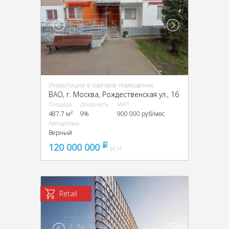
Инвестиции в торговое помещение
ВАО, г. Москва, Рождественская ул., 16
Площадь
Доходность
МАП
487.7 м²
9%
900 000 руб/мес
Арендаторы
Верный
120 000 000
pуб
УСН
Retail