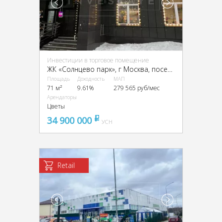
Инвестиции в торговое помещение
ЖК «Солнцево парк», г Москва, поселение Внуковское, ул Лётчика Ульянина, 7
Площадь
Доходность
МАП
71 м²
9.61%
279 565 руб/мес
Арендаторы
Цветы
34 900 000
pуб
УСН
Retail