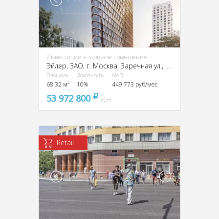
Инвестиции в торговое помещение
Эйлер, ЗАО, г. Москва, Заречная ул., вл6/1
Площадь
Доходность
МАП
68.32 м²
10%
449 773 руб/мес
53 972 800
pуб
УСН
Retail