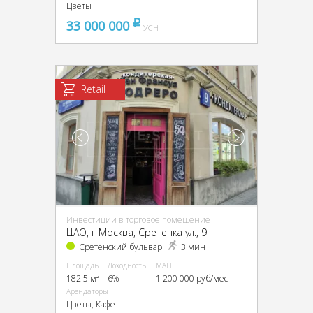
Цветы
33 000 000
pуб
УСН
Retail
Инвестиции в торговое помещение
ЦАО, г Москва, Сретенка ул., 9
Сретенский бульвар
3 мин
Площадь
Доходность
МАП
182.5 м²
6%
1 200 000 руб/мес
Арендаторы
Цветы, Кафе