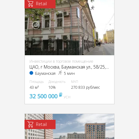
Retail
Инвестиции в торговое помещение
ЦАО, г Москва, Бауманская ул., 58/25, стр. 1
Бауманская
5 мин
Площадь
Доходность
МАП
43 м²
10%
270 833 руб/мес
32 500 000
pуб
УСН
Retail