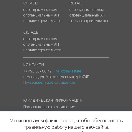
ОФИСЫ
RETAIL
с арендным потоком
с арендным потоком
с потенциальным АП
с потенциальным АП
на этапе строительства
на этапе строительства
СКЛАДЫ
с арендным потоком
с потенциальным АП
на этапе строительства
КОНТАКТЫ
+7 495 637 80 42
hello@inv.estate
г. Москва
,
ул.
Мосфильмовская, д. №74Б
Пользовательское соглашение
ЮРИДИЧЕСКАЯ ИНФОРМАЦИЯ
Пользовательское соглашение
Политика конфиденциальности сайта
Политика обработки персональных данных
Мы используем файлы cookie, чтобы обеспечивать
правильную работу нашего веб-сайта,