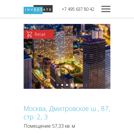
строительства
+7 495 637 80 42
Дикси
В башне
Башня Федерация-II
Верный
Запад
Retail
Башня Федерация-I
Мираторг
Восток
Город Столиц,
Магнолия
Северный блок
Город Столиц,
Южный блок
Москва, Дмитровское ш., 87,
стр. 2, 3
Помещение 57,33 кв. м