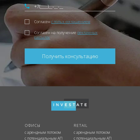
Согласен
с польз. соглашением
Согласен на получение
рекламных
рассылок
Получить консультацию
ОФИСЫ
RETAIL
с арендным потоком
с арендным потоком
с потенциальным АП
с потенциальным АП