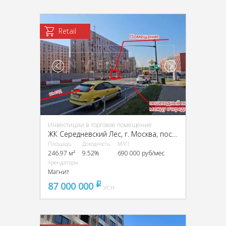
Retail
Инвестиции в торговое помещение
ЖК Середневский Лес, г. Москва, пос. Филимонковское, ЖК Середневский Лес, к4.2
Площадь
Доходность
МАП
246.97 м²
9.52%
690 000 руб/мес
Арендаторы
Магнит
87 000 000
pуб
УСН