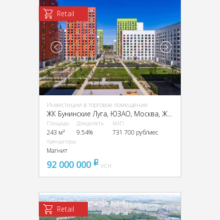
Retail
Инвестиции в торговое помещение
ЖК Бунинские Луга, ЮЗАО, Москва, ЖК Бунинские Луга, к3.8.1
Площадь
Доходность
МАП
243 м²
9.54%
731 700 руб/мес
Арендаторы
Магнит
92 000 000
pуб
УСН
Retail