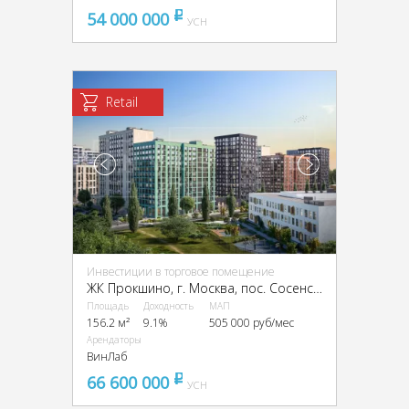
54 000 000
pуб
УСН
Retail
Инвестиции в торговое помещение
ЖК Прокшино, г. Москва, пос. Сосенское, ЖК Прокшино, Прокшинский пр-кт, 9
Площадь
Доходность
МАП
156.2 м²
9.1%
505 000 руб/мес
Арендаторы
ВинЛаб
66 600 000
pуб
УСН