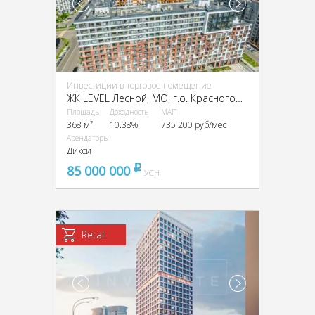
Инвестиции в торговое помещение
ЖК LEVEL Лесной, МО, г.о. Красногорск, п. Отрадное, Парковая ул., 1
Площадь
Доходность
МАП
368 м²
10.38%
735 200 руб/мес
Арендаторы
Дикси
85 000 000
pуб
УСН
Retail