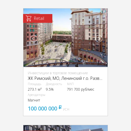
Retail
Инвестиции в торговое помещение
ЖК Римский, МО, Ленинский г.о. Развилка пос., Римский пр-д, 8
Площадь
Доходность
МАП
273.1 м²
9.5%
791 700 руб/мес
Арендаторы
Магнит
100 000 000
pуб
УСН