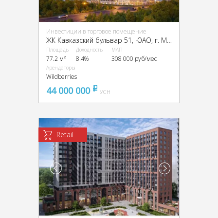
Инвестиции в торговое помещение
ЖК Кавказский бульвар 51, ЮАО, г. Москва, ЖК «Кавказский бульвар 51» к 1.6
Площадь
Доходность
МАП
77.2 м²
8.4%
308 000 руб/мес
Арендаторы
Wildberries
44 000 000
pуб
УСН
Retail