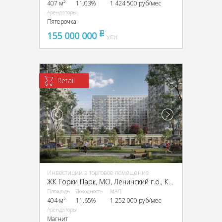
407 м²
11.03%
1 424 500 руб/мес
Арендаторы
Пятерочка
155 000 000
pуб
УСН
Retail
Инвестиции в торговое помещение
ЖК Горки Парк, МО, Ленинский г.о., Коробово д., Горки парк, к. 6.2
Площадь
Доходность
МАП
404 м²
11.65%
1 252 000 руб/мес
Арендаторы
Магнит