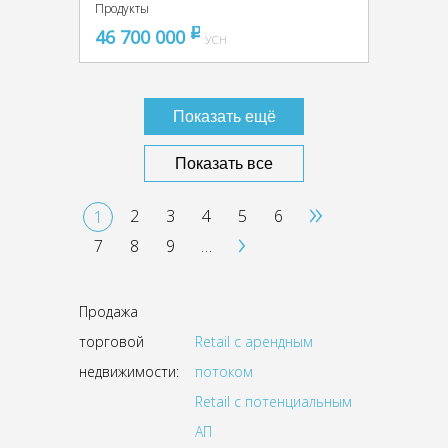
Продукты
46 700 000
pуб
УСН
Показать ещё
Показать все
»
2
3
4
5
6
1
›
7
8
9
…
Продажа
торговой
Retail с арендным
недвижимости:
потоком
Retail с потенциальным
АП