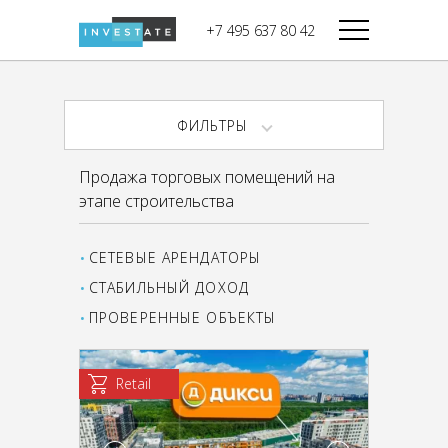
строительства
+7 495 637 80 42
Дикси
В башне
Башня Федерация-II
Верный
Запад
ФИЛЬТРЫ
Башня Федерация-I
Мираторг
Восток
Продажа торговых помещений на
Город Столиц,
Магнолия
этапе строительства
Северный блок
Город Столиц,
Южный блок
СЕТЕВЫЕ АРЕНДАТОРЫ
СТАБИЛЬНЫЙ ДОХОД
ПРОВЕРЕННЫЕ ОБЪЕКТЫ
Retail