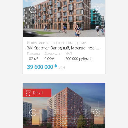
Инвестиции в торговое помещение
ЖК Квартал Западный, Москва, пос. Марушкинское, квартал 76, ЖК Квартал Западный, 3
Площадь
Доходность
МАП
102 м²
9.09%
300 000 руб/мес
39 600 000
pуб
УСН
Retail