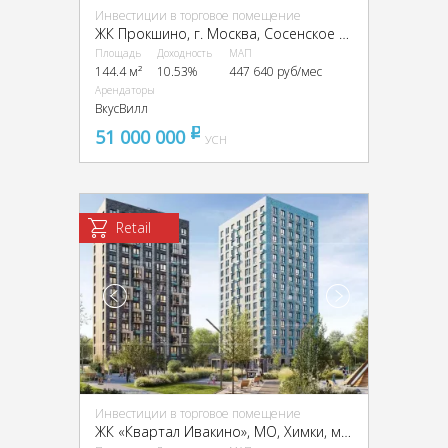
Инвестиции в торговое помещение
ЖК Прокшино, г. Москва, Сосенское пос., ЖК Прокшино к 10.1.6
Площадь
Доходность
МАП
144.4 м²
10.53%
447 640 руб/мес
Арендаторы
ВкусВилл
51 000 000
pуб
УСН
Retail
Инвестиции в торговое помещение
ЖК «Квартал Ивакино», МО, Химки, мкр. Клязьма-Старбеево, Ивакино квартал, к2