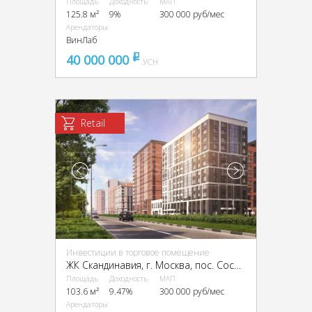
Площадь
Доходность
МАП
125.8 м²
9%
300 000 руб/мес
Арендаторы
ВинЛаб
40 000 000
pуб
УСН
Retail
Инвестиции в торговое помещение
ЖК Скандинавия, г. Москва, пос. Сосенское, ЖК «Скандинавия», к28.4
Площадь
Доходность
МАП
103.6 м²
9.47%
300 000 руб/мес
Арендаторы