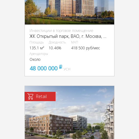
Инвестиции в торговое помещение
ЖК Открытый парк, ВАО, г. Москва, ЖК Открытый Парк к. 1.2
Площадь
Доходность
МАП
135.1 м²
10.46%
418 500 руб/мес
Арендаторы
Около
48 000 000
pуб
УСН
Retail