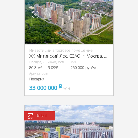
Инвестиции в торговое помещение
ЖК Митинский Лес, CЗАО, г. Москва, ЖК "Митинский Лес", к. 2.4
Площадь
Доходность
МАП
80.8 м²
9.09%
250 000 руб/мес
Арендаторы
Пекарня
33 000 000
pуб
УСН
Retail