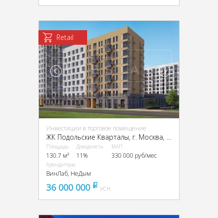
Retail
Инвестиции в торговое помещение
ЖК Подольские Кварталы, г. Москва, пос. Рязановское, ЖК Подольские Кварталы, к2
Площадь
Доходность
МАП
130.7 м²
11%
330 000 руб/мес
Арендаторы
ВинЛаб, НеДым
36 000 000
pуб
УСН