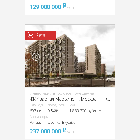
129 000 000
pуб
УСН
Retail
Инвестиции в торговое помещение
ЖК Квартал Марьино, г. Москва, п. Филимонковское, ЖК Квартал Марьино, к1
Площадь
Доходность
МАП
697 м²
9.54%
1 883 300 руб/мес
Арендаторы
Ригла, Пятерочка, ВкусВилл
237 000 000
pуб
УСН