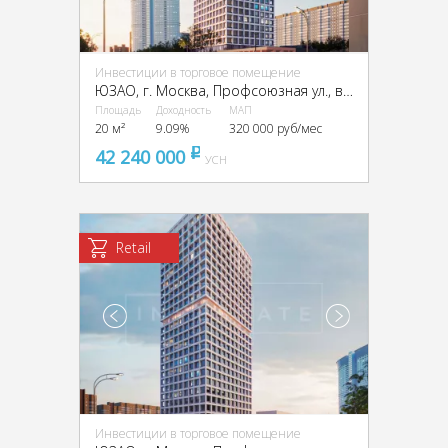
Инвестиции в торговое помещение
ЮЗАО, г. Москва, Профсоюзная ул., вл. 60
Площадь
Доходность
МАП
20 м²
9.09%
320 000 руб/мес
42 240 000
pуб
УСН
Retail
Инвестиции в торговое помещение