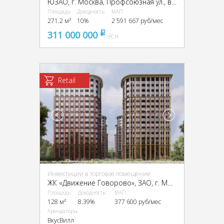
ЮЗАО, г. Москва, Профсоюзная ул., вл. 60
Площадь
Доходность
МАП
271.2 м²
10%
2 591 667 руб/мес
311 000 000
pуб
УСН
Retail
Инвестиции в торговое помещение
ЖК «Движение Говорово», ЗАО, г. Москва, ЖК «Движение Говорово», к1
Площадь
Доходность
МАП
128 м²
8.39%
377 600 руб/мес
Арендаторы
ВкусВилл