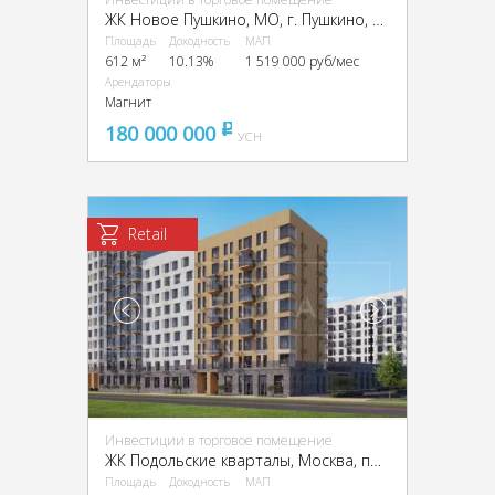
ЖК Новое Пушкино, МО, г. Пушкино, ЖК Новое Пушкино, к. 21
Площадь
Доходность
МАП
612 м²
10.13%
1 519 000 руб/мес
Арендаторы
Магнит
180 000 000
pуб
УСН
Retail
Инвестиции в торговое помещение
ЖК Подольские кварталы, Москва, пос. Рязановское, ЖК Подольские Кварталы, к4, район Щербинка
Площадь
Доходность
МАП