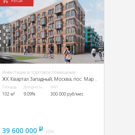
Retail
Инвестиции в торговое помещение
ЖК Квартал Западный, Москва, пос. Марушкинское, квартал 76, ЖК Квартал Западный, 3
Площадь
Доходность
МАП
102 м²
9.09%
300 000 руб/мес
39 600 000
pуб
УСН