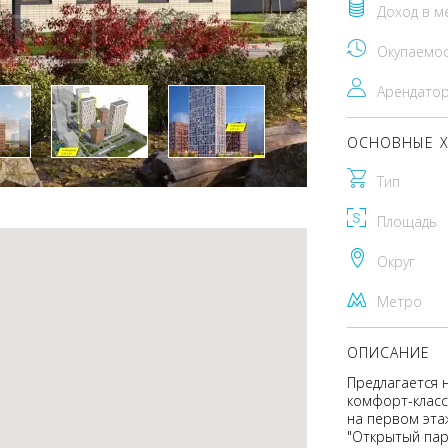
Доход в м
Окупаемо
Арендато
ОСНОВНЫЕ Х
Тип
Площадь
Округ
Метро
ОПИСАНИЕ
Предлагается 
комфорт-класс
на первом эта
"Открытый пар