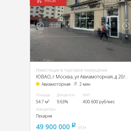
Retail
Инвестиции в торговое помещение
ЮВАО, г Москва, ул Авиамоторная, д 20/17
Авиамоторная
2 мин
Площадь
Доходность
МАП
54.7 м²
9.63%
400 600 руб/мес
Арендаторы
Пекарня
49 900 000
pуб
УСН