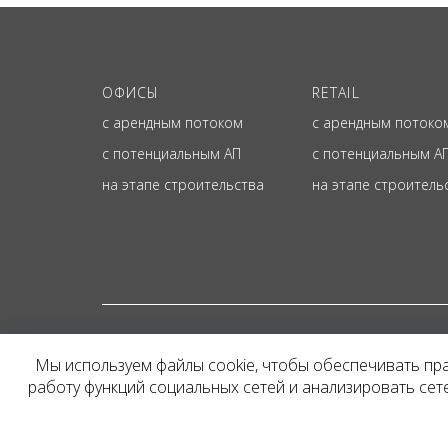
ОФИСЫ
RETAIL
с арендным потоком
с арендным потоко
с потенциальным АП
с потенциальным А
на этапе строительства
на этапе строитель
© ОФИЦИАЛЬНЫЙ СА
Мы используем файлы cookie, чтобы обеспечивать пр
Представленная на сайт
работу функций социальных сетей и анализировать се
и не является публичн