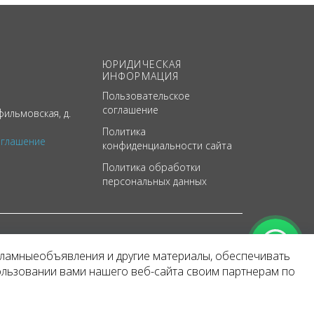
ЮРИДИЧЕСКАЯ
ИНФОРМАЦИЯ
Пользовательское
соглашение
ильмовская, д.
Политика
оглашение
конфиденциальности сайта
Политика обработки
персональных данных
кламныеобъявления и другие материалы, обеспечивать
арактер
ользовании вами нашего веб-сайта своим партнерам по
 уведомления.