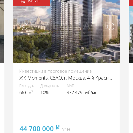
Retail
Инвестиции в торговое помещение
ЖК Moments, CЗАО, г. Москва, 4-й Красногорский пр-д, 2/4с3
Площадь
Доходность
МАП
66.6 м²
10%
372 479 руб/мес
44 700 000
pуб
УСН