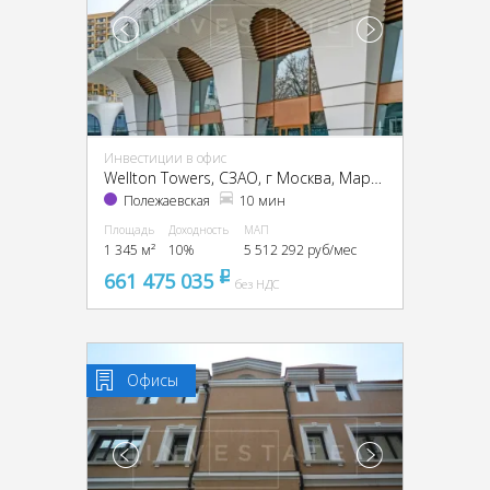
Инвестиции в офис
Wellton Towers, CЗАО, г Москва, Маршала Жукова пр-т, 39
Полежаевская
10 мин
Площадь
Доходность
МАП
1 345 м²
10%
5 512 292 руб/мес
661 475 035
pуб
без НДС
Офисы