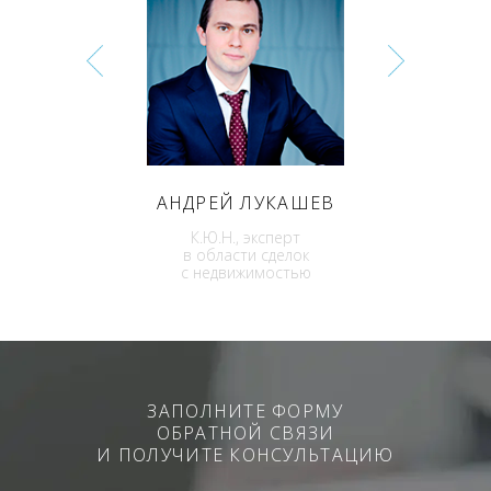
ИН
АНДРЕЙ
ЛУКАШЕВ
Д
К.Ю.Н., эксперт
сти
в области сделок
ск
с недвижимостью
ЗАПОЛНИТЕ ФОРМУ
ОБРАТНОЙ СВЯЗИ
И ПОЛУЧИТЕ КОНСУЛЬТАЦИЮ