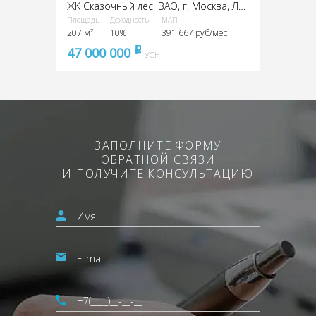
ЖK Сказoчный лec, ВАО, г. Москва, Лосиноостровская ул., вл.45к2
Площадь
Доходность
МАП
207 м²
10%
391 667 руб/мес
47 000 000
pуб
УСН
ЗАПОЛНИТЕ ФОРМУ
ОБРАТНОЙ СВЯЗИ
И ПОЛУЧИТЕ КОНСУЛЬТАЦИЮ