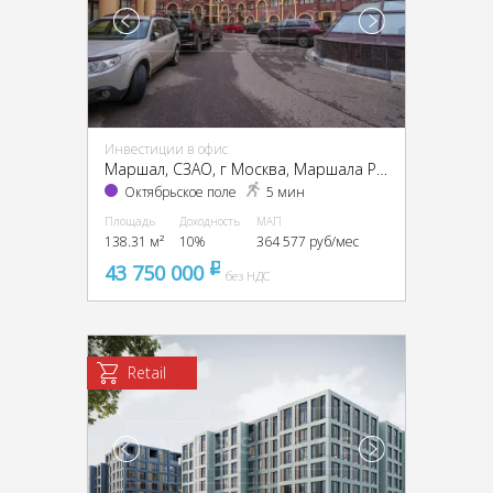
Инвестиции в офис
Маршал, CЗАО, г Москва, Маршала Рыбалко ул., 2
Октябрьское поле
5 мин
Площадь
Доходность
МАП
138.31 м²
10%
364 577 руб/мес
43 750 000
pуб
без НДС
Retail