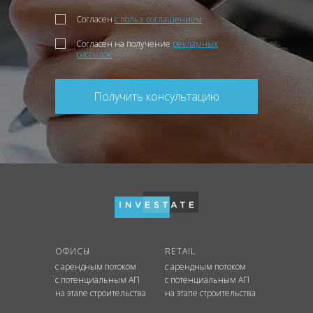
Согласен
с польз. соглашением
Согласен на получение
рекламных
рассылок
Получить консультацию
ОФИСЫ
RETAIL
с арендным потоком
с арендным потоком
с потенциальным АП
с потенциальным АП
на этапе строительства
на этапе строительства