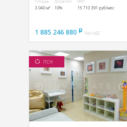
Площадь
Доходность
МАП
3 040 м²
10%
15 710 391 руб/мес
1 885 246 880
pуб
без НДС
ПСН