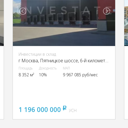
Инвестиции в склад
г Москва, Пятницкое шоссе, 6-й километр, г Москва, Пятницкое ш., 6
Площадь
Доходность
МАП
8 352 м²
10%
9 967 085 руб/мес
1 196 000 000
pуб
УСН