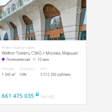
Инвестиции в офис
Wellton Towers, CЗАО, г Москва, Маршала Жукова пр-т, 39
Полежаевская
10 мин
Площадь
Доходность
МАП
1 345 м²
10%
5 512 292 руб/мес
661 475 035
pуб
без НДС