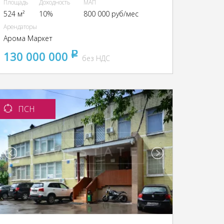
Площадь
Доходность
МАП
524 м²
10%
800 000 руб/мес
Арендаторы
Арома Маркет
130 000 000
pуб
без НДС
ПСН