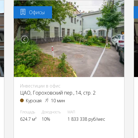
Офисы
Инвестиции в офис
ЦАО, Гороховский пер., 14, стр. 2
Курская
10 мин
Площадь
Доходность
МАП
624.7 м²
10%
1 833 338 руб/мес