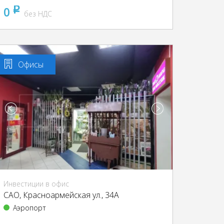
0
pуб
без НДС
Офисы
Инвестиции в офис
CАО, Красноармейская ул., 34А
Аэропорт