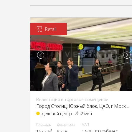
Retail
Инвестиции в торговое помещение
Город Столиц, Южный блок, ЦАО, г Москва, Пресненская наб., 8, стр. 1
Деловой центр
2 мин
Площадь
Доходность
МАП
162.3 м²
8.31%
1 800 000 руб/мес