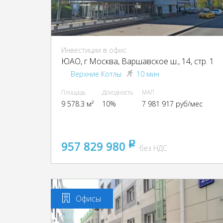
Инвестиции в офис
ЮАО, г Москва, Варшавское ш., 14, стр. 1
Верхние Котлы
10 мин
Площадь
Доходность
МАП
9 578.3 м²
10%
7 981 917 руб/мес
957 829 980
pуб
без НДС
Офисы