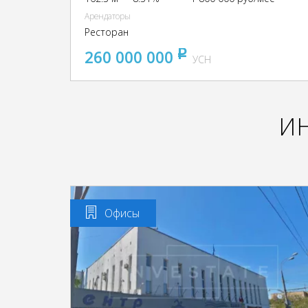
Арендаторы
Ресторан
260 000 000
pуб
УСН
И
Офисы