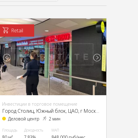
Retail
Инвестиции в торговое помещение
Город Столиц, Южный блок, ЦАО, г Москва, Пресненская наб., 8, стр. 1
Деловой центр
2 мин
Площадь
Доходность
МАП
80 м²
7.83%
848 000 руб/мес