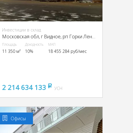
Инвестиции в склад
Московская обл, г Видное, рп Горки Ленинские, Промзона Технопарк улица Восточная, Московская обл., промзона Технопарк, Восточная ул.
Площадь
Доходность
МАП
11 350 м²
10%
18 455 284 руб/мес
2 214 634 133
pуб
УСН
Офисы