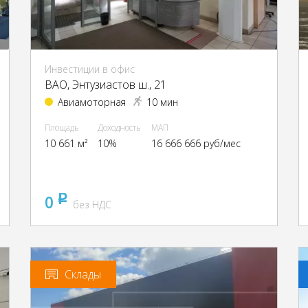
Инвестиции в офис
ВАО, Энтузиастов ш., 21
Авиамоторная
10 мин
Площадь
Доходность
МАП
10 661 м²
10%
16 666 666 руб/мес
0
pуб
без НДС
Склады