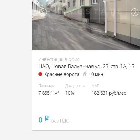
Инвестиции в офис
ЦАО, Новая Басманная ул., 23, стр. 1А, 1Б, 2, 4
Красные ворота
10 мин
Площадь
Доходность
МАП
7 855.1 м²
10%
182 631 руб/мес
0
pуб
без НДС