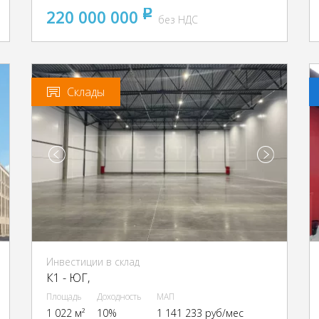
220 000 000
pуб
без НДС
Склады
Инвестиции в склад
К1 - ЮГ,
Площадь
Доходность
МАП
1 022 м²
10%
1 141 233 руб/мес