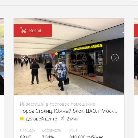
Retail
Инвестиции в торговое помещение
Город Столиц, Южный блок, ЦАО, г Москва, Пресненская наб., 8, стр. 1
Деловой центр
2 мин
Площадь
Доходность
МАП
83 м²
7.54%
848 000 руб/мес