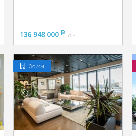
136 948 000
pуб
УСН
Офисы