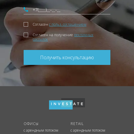
Согласен
с польз. соглашением
Согласен на получение
рекламных
рассылок
Получить консультацию
ОФИСЫ
RETAIL
с арендным потоком
с арендным потоком