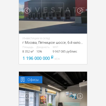
Инвестиции в склад
г Москва, Пятницкое шоссе, 6-й километр, г Москва, Пятницкое ш., 6
Площадь
Доходность
МАП
8 352 м²
10%
9 967 085 руб/мес
1 196 000 000
pуб
УСН
Офисы