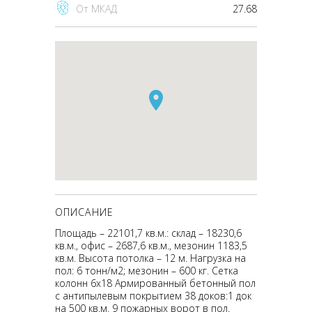
От МКАД
27.68
ОПИСАНИЕ
Площадь – 22101,7 кв.м.: склад – 18230,6
кв.м., офис – 2687,6 кв.м., мезонин 1183,5
кв.м. Высота потолка – 12 м. Нагрузка на
пол: 6 тонн/м2; мезонин – 600 кг. Сетка
колонн 6х18 Армированный бетонный пол
с антипылевым покрытием 38 доков:1 док
на 500 кв.м. 9 пожарных ворот в пол.