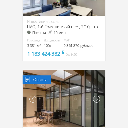
Инвестиции в офис
ЦАО, 1-й Голутвинский пер., 2/10, стр. 2
Полянка
10 мин
Площадь
Доходность
МАП
3 381 м²
10%
9 861 870 руб/мес
1 183 424 382
pуб
без НДС
Офисы