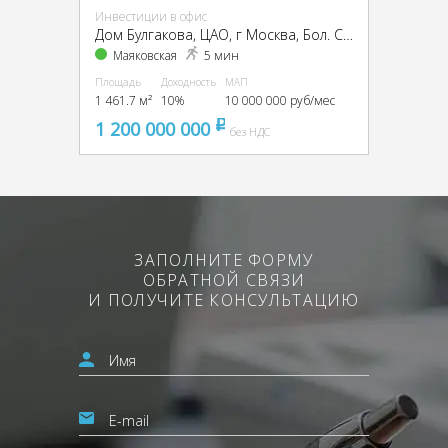
Инвестиции в офис
Дом Булгакова, ЦАО, г Москва, Бол. Садовая ул., 10
Маяковская
5 мин
Площадь
Доходность
МАП
1 461.7 м²
10%
10 000 000 руб/мес
1 200 000 000
pуб
без НДС
ЗАПОЛНИТЕ ФОРМУ
ОБРАТНОЙ СВЯЗИ
И ПОЛУЧИТЕ КОНСУЛЬТАЦИЮ