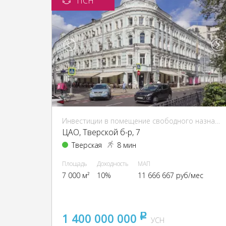
ПСН
Инвестиции в помещение свободного назначения (ПСН)
ЦАО, Тверской б-р, 7
Тверская
8 мин
Площадь
Доходность
МАП
7 000 м²
10%
11 666 667 руб/мес
1 400 000 000
pуб
УСН