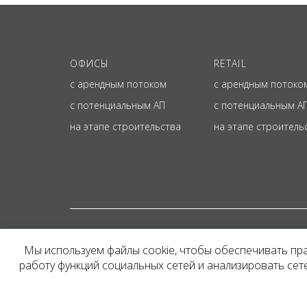
ОФИСЫ
RETAIL
с арендным потоком
с арендным потоко
с потенциальным АП
с потенциальным А
на этапе строительства
на этапе строитель
© ОФИЦИАЛЬНЫЙ СА
Мы используем файлы cookie, чтобы обеспечивать пр
Представленная на сайт
работу функций социальных сетей и анализировать се
и не является публичн