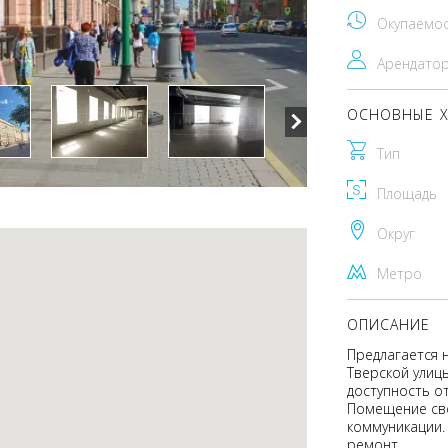
Окупаемо
Арендато
ОСНОВНЫЕ Х
Тип
Площадь
Округ
Метро
ОПИСАНИЕ
Предлагается 
Тверской улиц
доступность от
Помещение сво
коммуникации. 
ремонт.