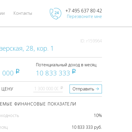
+7 495 637 80 42
ии
Контакты
Перезвоните мне
ID: r159964
верская, 28, кор. 1
Потенциальный доход в месяц
0 000
10 833 333
pуб
pуб
pуб
 ЦЕНУ
Отправить
ЕМЫЕ ФИНАНСОВЫЕ ПОКАЗАТЕЛИ
оходность
10%
есяц
10 833 333 руб.