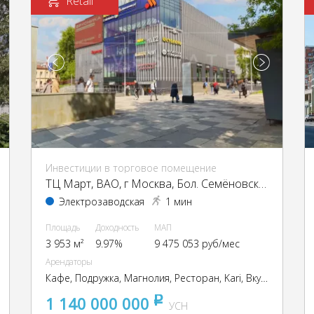
Retail
Инвестиции в торговое помещение
ТЦ Март, ВАО, г Москва, Бол. Семёновская ул., 17А
Электрозаводская
1 мин
Площадь
Доходность
МАП
3 953 м²
9.97%
9 475 053 руб/мес
Арендаторы
Кафе, Подружка, Магнолия, Ресторан, Kari, Вкусно и точка, Столото,
1 140 000 000
pуб
УСН