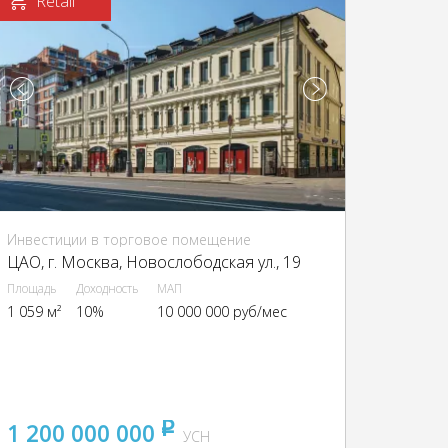
Retail
Инвестиции в торговое помещение
ЦАО, г. Москва, Новослободская ул., 19
Площадь
Доходность
МАП
1 059 м²
10%
10 000 000 руб/мес
1 200 000 000
pуб
УСН