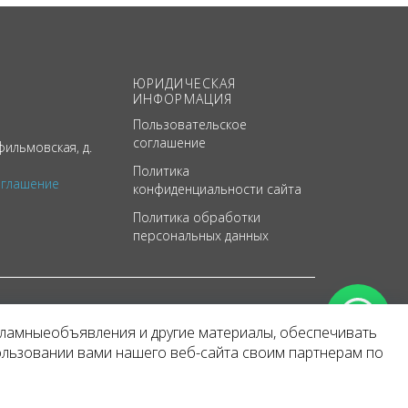
ЮРИДИЧЕСКАЯ
ИНФОРМАЦИЯ
Пользовательское
соглашение
ильмовская, д.
Политика
оглашение
конфиденциальности сайта
Политика обработки
персональных данных
кламныеобъявления и другие материалы, обеспечивать
арактер
ользовании вами нашего веб-сайта своим партнерам по
 уведомления.