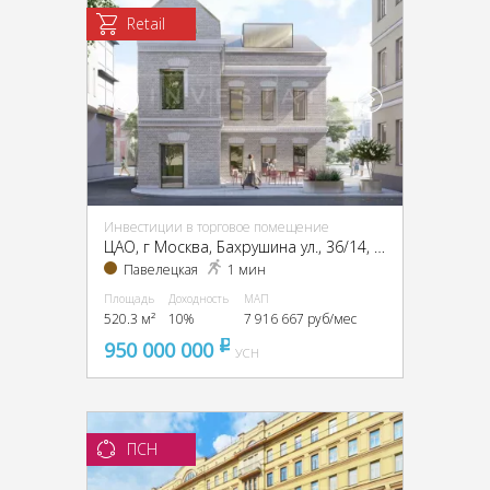
Retail
Инвестиции в торговое помещение
ЦАО, г Москва, Бахрушина ул., 36/14, стр. 3
Павелецкая
1 мин
Площадь
Доходность
МАП
520.3 м²
10%
7 916 667 руб/мес
950 000 000
pуб
УСН
ПСН