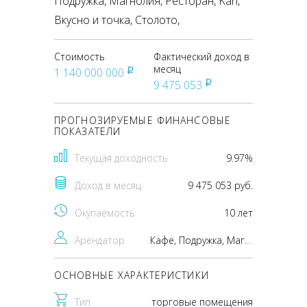
Подружка, Магнолия, Ресторан, Kari,
Вкусно и точка, Столото,
Стоимость
Фактический доход в
месяц
1 140 000 000
pуб
9 475 053
pуб
ПРОГНОЗИРУЕМЫЕ ФИНАНСОВЫЕ
ПОКАЗАТЕЛИ
Текущая доходность
9.97%
Доход в месяц
9 475 053 руб.
Окупаемость
10 лет
Арендатор
Кафе, Подружка, Магнолия, Ресторан, Kari, Вкусно и точка, Столото,
...
ОСНОВНЫЕ ХАРАКТЕРИСТИКИ
Тип
торговые помещения