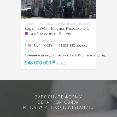
Инвестиции в помещение свободного назначения (ПСН)
Дарья, CЗАО, г Москва, Народного Ополчения ул., 46, кор. 1
Октябрьское поле
1 мин
Площадь
Доходность
МАП
1 691.3 м²
14.98%
11 833 333 руб/мес
Арендаторы
Смешные цены, cofix, Азбука Вкуса, KFC, Теремок, Bingo Boom, TEZ TOUR
948 000 000
pуб
без НДС
ЗАПОЛНИТЕ ФОРМУ
ОБРАТНОЙ СВЯЗИ
И ПОЛУЧИТЕ КОНСУЛЬТАЦИЮ