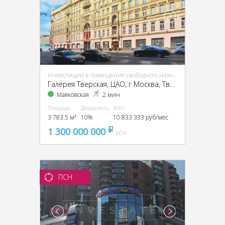
Инвестиции в помещение свободного назначения (ПСН)
Галерея Тверская, ЦАО, г Москва, Тверская ул., 28, кор. 1
Маяковская
2 мин
Площадь
Доходность
МАП
3 783.5 м²
10%
10 833 333 руб/мес
1 300 000 000
pуб
УСН
ПСН