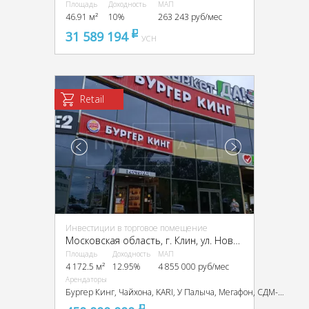
Площадь
Доходность
МАП
46.91 м²
10%
263 243 руб/мес
31 589 194
pуб
УСН
Retail
Инвестиции в торговое помещение
Московская область, г. Клин, ул. Новоямская, д. 32
Площадь
Доходность
МАП
4 172.5 м²
12.95%
4 855 000 руб/мес
Арендаторы
Бургер Кинг, Чайхона, KARI, У Палыча, Мегафон, СДМ-банк и др.