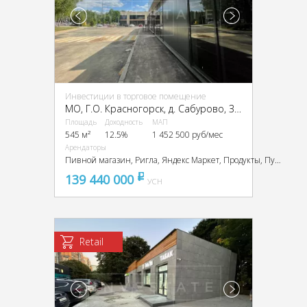
Инвестиции в торговое помещение
МО, Г.О. Красногорск, д. Сабурово, ЗУ 53Б
Площадь
Доходность
МАП
545 м²
12.5%
1 452 500 руб/мес
Арендаторы
Пивной магазин, Ригла, Яндекс Маркет, Продукты, Пункт выдачи Wildberries
139 440 000
pуб
УСН
Retail