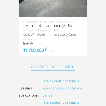
Инвестиции в торговое помещение
г. Москва, Фестивальная ул., 8А
Площадь
Доходность
МАП
102.8 м²
9.09%
316 000 руб/мес
Арендаторы
Винлаб
41 700 000
pуб
УСН
СМОТРЕТЬ ВСЕ ОБЪЕКТЫ
Помещения с сетевым
Сетевые
арендатором Красное и
арендаторы:
Белое
Помещения с сетевым