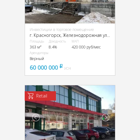
Инвестиции в торговое помещение
г. Красногорск, Железнодорожная ул., 33
Площадь
Доходность
МАП
363 м²
8.4%
420 000 руб/мес
Арендаторы
Верный
60 000 000
pуб
УСН
Retail