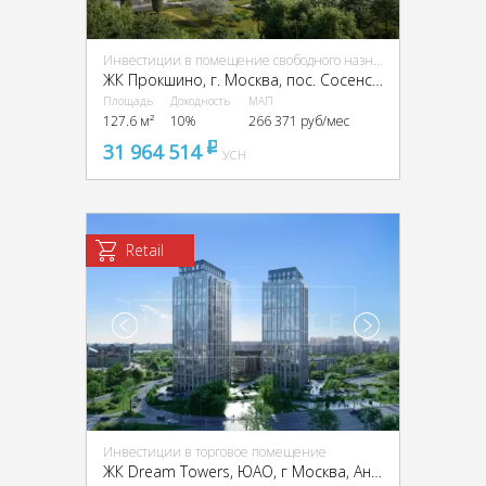
Инвестиции в помещение свободного назначения (ПСН)
ЖК Прокшино, г. Москва, пос. Сосенское, ЖК Прокшино, Прокшинский пр-кт, 9
Площадь
Доходность
МАП
127.6 м²
10%
266 371 руб/мес
31 964 514
pуб
УСН
Retail
Инвестиции в торговое помещение
ЖК Dream Towers, ЮАО, г Москва, Андропова пр-т, вл. 9/1