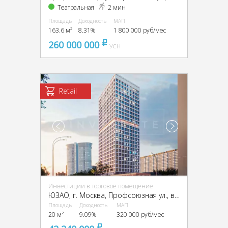
Театральная
2 мин
Площадь
Доходность
МАП
163.6 м²
8.31%
1 800 000 руб/мес
260 000 000
pуб
УСН
Retail
Инвестиции в торговое помещение
ЮЗАО, г. Москва, Профсоюзная ул., вл. 60
Площадь
Доходность
МАП
20 м²
9.09%
320 000 руб/мес
pуб