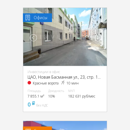
Офисы
Инвестиции в офис
ЦАО, Новая Басманная ул., 23, стр. 1А, 1Б, 2, 4
Красные ворота
10 мин
Площадь
Доходность
МАП
7 855.1 м²
10%
182 631 руб/мес
0
pуб
без НДС