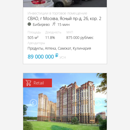
Инвестиции в торговое помещение
CВАО, г Москва, Ясный пр-д, 26, кор. 2
Бибирево
15 мин
Площадь
Доходность
МАП
505 м²
11.8%
875 000 руб/мес
Арендаторы
Продукты, Аптека, Самокат, Кулинария
89 000 000
pуб
УСН
Retail