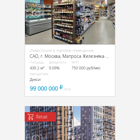
Инвестиции в торговое помещение
CАО, г. Москва, Матроса Железняка б-р, 13
Площадь
Доходность
МАП
439.2 м²
9.09%
750 000 руб/мес
Арендаторы
Дикси
99 000 000
pуб
УСН
Retail