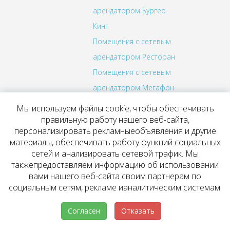
арендатором Бургер
Кинг
Помещения с сетевым
арендатором Ресторан
Помещения с сетевым
арендатором Мегафон
Помещения с сетевым
Мы используем файлы cookie, чтобы обеспечивать
арендатором Билайн
правильную работу нашего веб-сайта,
персонализировать рекламныеобъявления и другие
Помещения с сетевым
материалы, обеспечивать работу функций социальных
арендатором МТС
сетей и анализировать сетевой трафик. Мы
такжепредоставляем информацию об использовании
Помещения с сетевым
вами нашего веб-сайта своим партнерам по
арендатором Аптека
социальным сетям, рекламе ианалитическим системам.
Помещения с сетевым
Согласен
Отказать
арендатором Планета
Здоровья