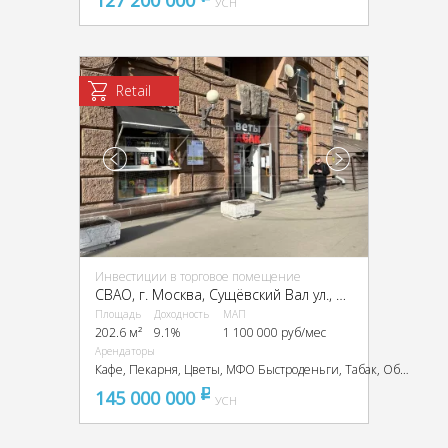
УСН
Retail
Инвестиции в торговое помещение
CВАО, г. Москва, Сущёвский Вал ул., 3/5А
Площадь
Доходность
МАП
202.6 м²
9.1%
1 100 000 руб/мес
Арендаторы
Кафе, Пекарня, Цветы, МФО Быстроденьги, Табак, Обменный пункт
145 000 000
pуб
УСН