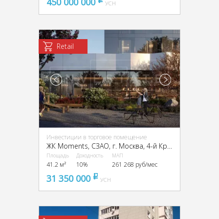
450 000 000
pуб
УСН
Retail
Инвестиции в торговое помещение
ЖК Moments, CЗАО, г. Москва, 4-й Красногорский пр-д, 2/4с3
Площадь
Доходность
МАП
41.2 м²
10%
261 268 руб/мес
31 350 000
pуб
УСН