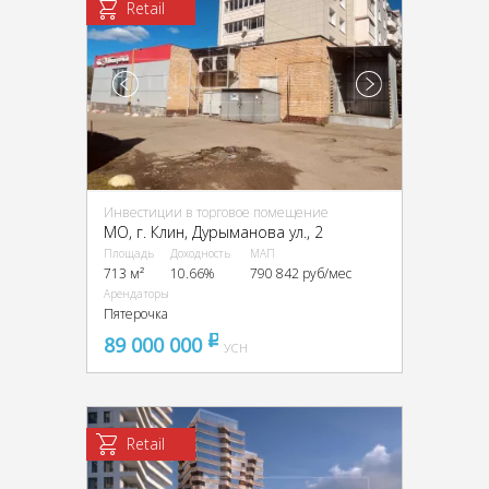
Retail
Инвестиции в торговое помещение
МО, г. Клин, Дурыманова ул., 2
Площадь
Доходность
МАП
713 м²
10.66%
790 842 руб/мес
Арендаторы
Пятерочка
89 000 000
pуб
УСН
Retail