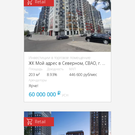
Retail
Инвестиции в торговое помещение
ЖК Мой адрес в Северном, CВАО, г. Москва, Долгопрудная аллея, 14к1
Площадь
Доходность
МАП
203 м²
8.93%
446 600 руб/мес
Арендаторы
Ярче!
60 000 000
pуб
УСН
Retail