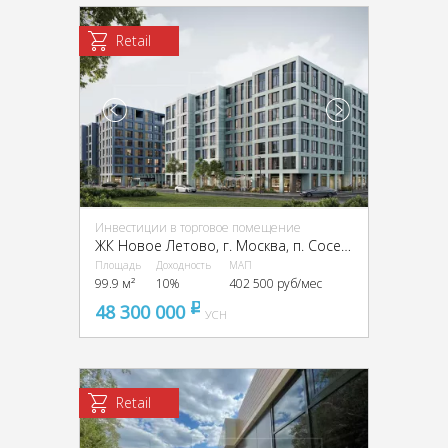
Retail
Инвестиции в торговое помещение
ЖК Новое Летово, г. Москва, п. Сосенское, квартал № 82, ЖК Новое Летово, к2
Площадь
Доходность
МАП
99.9 м²
10%
402 500 руб/мес
48 300 000
pуб
УСН
Retail