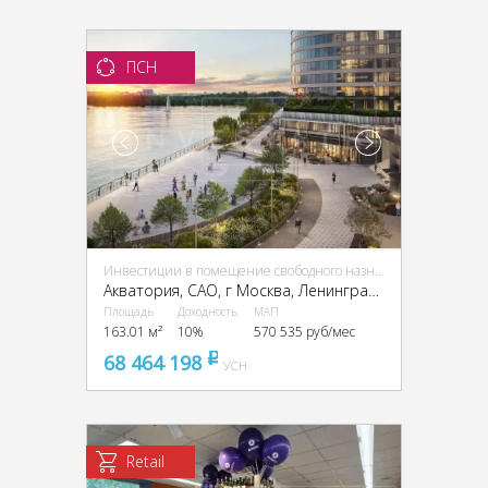
ПСН
Инвестиции в помещение свободного назначения (ПСН)
Акватория, CАО, г Москва, Ленинградское ш., 69
Площадь
Доходность
МАП
163.01 м²
10%
570 535 руб/мес
68 464 198
pуб
УСН
Retail