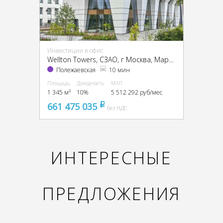
Инвестиции в офис
Wellton Towers, CЗАО, г Москва, Маршала Жукова пр-т, 39
Полежаевская
10 мин
Площадь
Доходность
МАП
1 345 м²
10%
5 512 292 руб/мес
661 475 035
pуб
без НДС
ИНТЕРЕСНЫЕ
ПРЕДЛОЖЕНИЯ