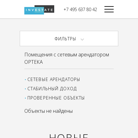
строительства
+7 495 637 80 42
Дикси
В башне
Башня Федерация-II
Верный
Запад
ФИЛЬТРЫ
Башня Федерация-I
Мираторг
Восток
Помещения с сетевым арендатором
Город Столиц,
Магнолия
ОРТЕКА
Северный блок
Город Столиц,
Южный блок
СЕТЕВЫЕ АРЕНДАТОРЫ
СТАБИЛЬНЫЙ ДОХОД
ПРОВЕРЕННЫЕ ОБЪЕКТЫ
Объекты не найдены