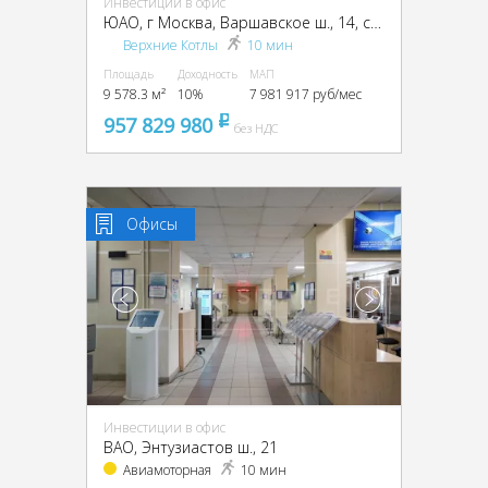
Инвестиции в офис
ЮАО, г Москва, Варшавское ш., 14, стр. 1
Верхние Котлы
10 мин
Площадь
Доходность
МАП
9 578.3 м²
10%
7 981 917 руб/мес
957 829 980
pуб
без НДС
Офисы
Инвестиции в офис
ВАО, Энтузиастов ш., 21
Авиамоторная
10 мин