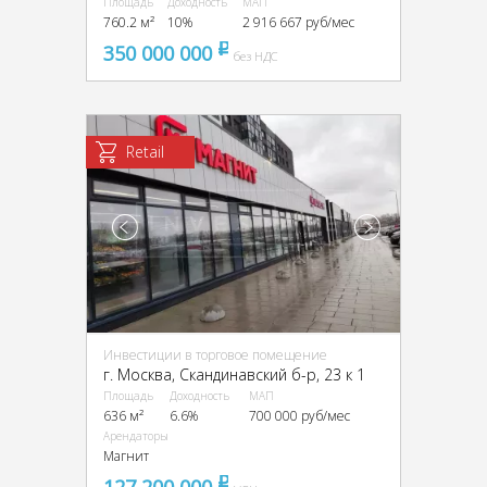
Площадь
Доходность
МАП
760.2 м²
10%
2 916 667 руб/мес
350 000 000
pуб
без НДС
Retail
Инвестиции в торговое помещение
г. Москва, Скандинавский б-р, 23 к 1
Площадь
Доходность
МАП
636 м²
6.6%
700 000 руб/мес
Арендаторы
Магнит
127 200 000
pуб