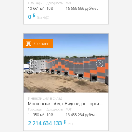
Площадь
Доходность
МАП
10 661 м²
10%
16 666 666 руб/мес
0
pуб
без НДС
Склады
Инвестиции в склад
Московская обл, г Видное, рп Горки Ленинские, Промзона Технопарк улица Восточная, Московская обл., промзона Технопарк, Восточная ул.
Площадь
Доходность
МАП
11 350 м²
10%
18 455 284 руб/мес
2 214 634 133
pуб
УСН