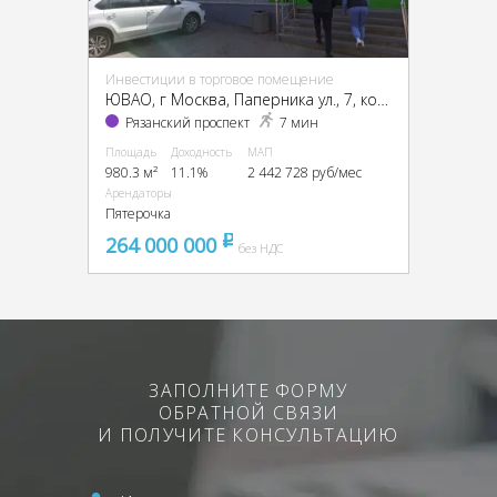
Инвестиции в торговое помещение
ЮВАО, г Москва, Паперника ул., 7, кор. 2
Рязанский проспект
7 мин
Площадь
Доходность
МАП
980.3 м²
11.1%
2 442 728 руб/мес
Арендаторы
Пятерочка
264 000 000
pуб
без НДС
ЗАПОЛНИТЕ ФОРМУ
ОБРАТНОЙ СВЯЗИ
И ПОЛУЧИТЕ КОНСУЛЬТАЦИЮ