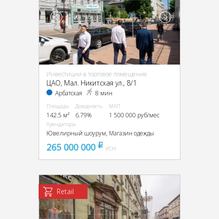
Инвестиции в торговое помещение
ЦАО, Мал. Никитская ул., 8/1
Арбатская
8 мин
Площадь
Доходность
МАП
142.5 м²
6.79%
1 500 000 руб/мес
Арендаторы
Ювелирный шоурум, Магазин одежды
265 000 000
pуб
УСН
Retail