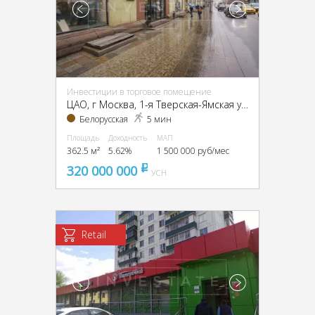
Инвестиции в торговое помещение
ЦАО, г Москва, 1-я Тверская-Ямская ул., 13, стр. 1
Белорусская
5 мин
Площадь
Доходность
МАП
362.5 м²
5.62%
1 500 000 руб/мес
320 000 000
pуб
УСН
Retail