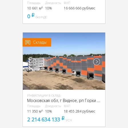
Площадь
Доходность
МАП
10 661 м²
10%
16 666 666 руб/мес
0
pуб
без НДС
Склады
Инвестиции в склад
Московская обл, г Видное, рп Горки Ленинские, Промзона Технопарк улица Восточная, Московская обл., промзона Технопарк, Восточная ул.
Площадь
Доходность
МАП
11 350 м²
10%
18 455 284 руб/мес
2 214 634 133
pуб
УСН