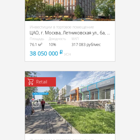
Инвестиции в торговое помещение
ЦАО, г. Москва, Летниковская ул., 6а, стр. 1,2,3,7,10
Площадь
Доходность
МАП
76.1 м²
10%
317 083 руб/мес
38 050 000
pуб
УСН
Retail