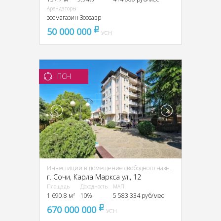
Арендаторы
зоомагазин Зоозавр
50 000 000
pуб
УСН
ПСН
Инвестиции в помещение свободного назначения (ПСН)
г. Сочи, Карла Маркса ул., 12
Площадь
Доходность
МАП
1 690.8 м²
10%
5 583 334 руб/мес
670 000 000
pуб
УСН