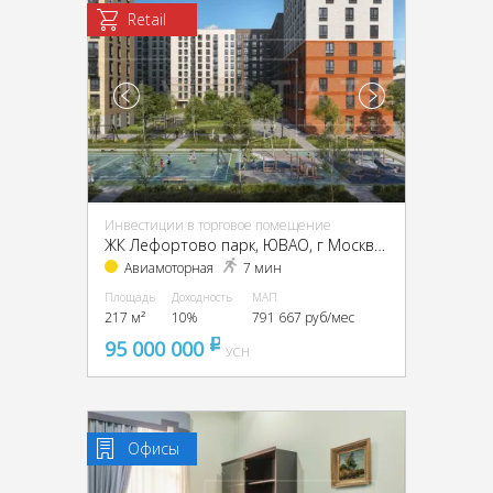
Retail
Инвестиции в торговое помещение
ЖК Лефортово парк, ЮВАО, г Москва, ул Красноказарменная, д 14А к 2
Авиамоторная
7 мин
Площадь
Доходность
МАП
217 м²
10%
791 667 руб/мес
95 000 000
pуб
УСН
Офисы