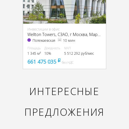
Инвестиции в офис
Wellton Towers, CЗАО, г Москва, Маршала Жукова пр-т, 39
Полежаевская
10 мин
Площадь
Доходность
МАП
1 345 м²
10%
5 512 292 руб/мес
661 475 035
pуб
без НДС
ИНТЕРЕСНЫЕ
ПРЕДЛОЖЕНИЯ