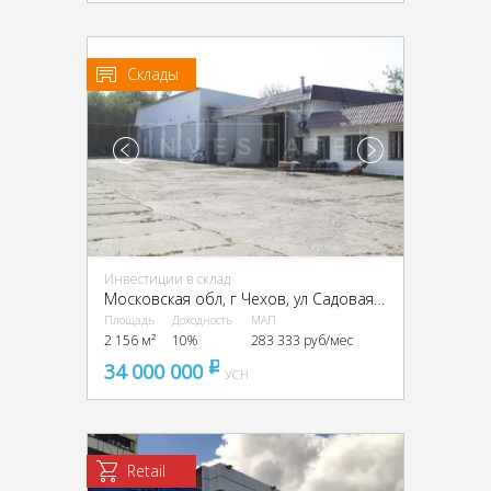
Склады
Инвестиции в склад
Московская обл, г Чехов, ул Садовая, д 3, г Чехов, Садовая ул., 3
Площадь
Доходность
МАП
2 156 м²
10%
283 333 руб/мес
34 000 000
pуб
УСН
Retail