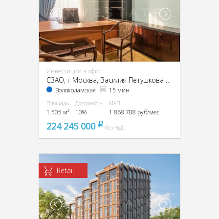
Инвестиции в офис
CЗАО, г Москва, Василия Петушкова ул., 27
Волоколамская
15 мин
Площадь
Доходность
МАП
1 505 м²
10%
1 868 708 руб/мес
224 245 000
pуб
без НДС
Retail