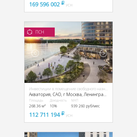
169 596 002
pуб
УСН
ПСН
Инвестиции в помещение свободного назначения (ПСН)
Акватория, CАО, г Москва, Ленинградское ш., 69
Площадь
Доходность
МАП
268.36 м²
10%
939 260 руб/мес
112 711 194
pуб
УСН