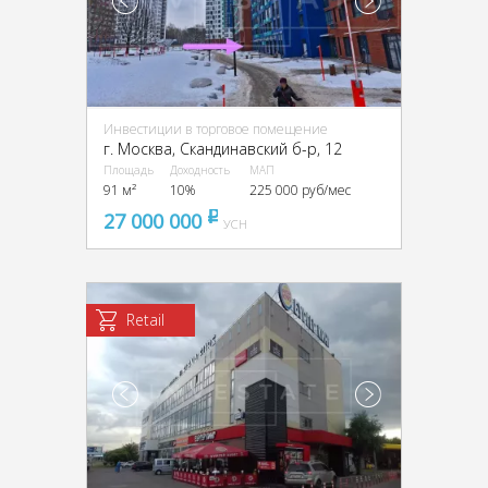
Инвестиции в торговое помещение
г. Москва, Скандинавский б-р, 12
Площадь
Доходность
МАП
91 м²
10%
225 000 руб/мес
27 000 000
pуб
УСН
Retail