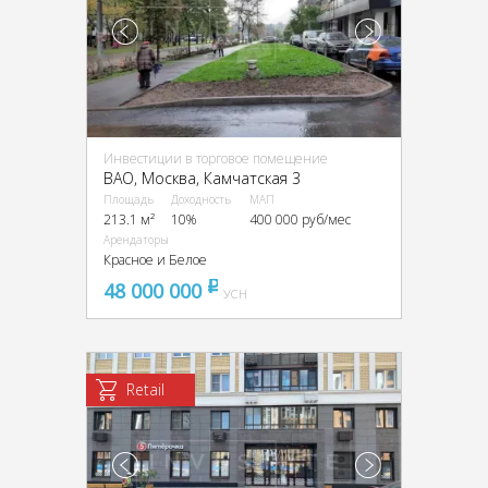
Инвестиции в торговое помещение
ВАО, Москва, Камчатская 3
Площадь
Доходность
МАП
213.1 м²
10%
400 000 руб/мес
Арендаторы
Красное и Белое
48 000 000
pуб
УСН
Retail