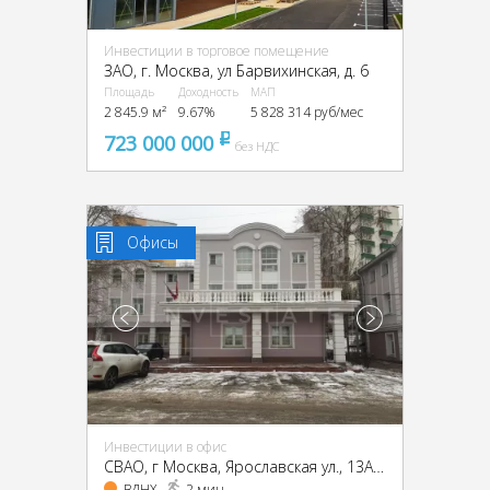
Инвестиции в торговое помещение
ЗАО, г. Москва, ул Барвихинская, д. 6
Площадь
Доходность
МАП
2 845.9 м²
9.67%
5 828 314 руб/мес
723 000 000
pуб
без НДС
Офисы
Инвестиции в офис
CВАО, г Москва, Ярославская ул., 13А, стр.1
ВДНХ
2 мин