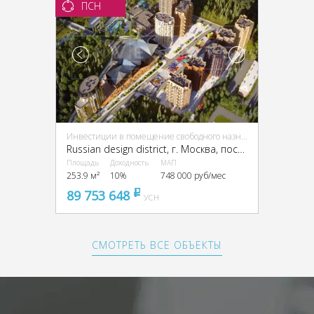
ПСН
Инвестиции в помещение свободного назначения (ПСН)
Russian design district, г. Москва, поселение Десеновское, посёлок Ватутинки, 1-я Ватутинская ул.
Площадь
Доходность
МАП
253.9 м²
10%
748 000 руб/мес
89 753 648
pуб
УСН
СМОТРЕТЬ ВСЕ ОБЪЕКТЫ