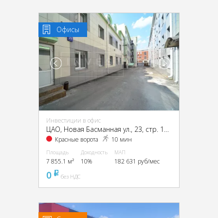
Офисы
Инвестиции в офис
ЦАО, Новая Басманная ул., 23, стр. 1А, 1Б, 2, 4
Красные ворота
10 мин
Площадь
Доходность
МАП
7 855.1 м²
10%
182 631 руб/мес
0
pуб
без НДС