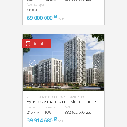
Арендаторы
Дикси
69 000 000
pуб
УСН
Retail
Инвестиции в торговое помещение
Бунинские кварталы, г. Москва, поселение Сосенское
Площадь
Доходность
МАП
215.4 м²
10%
332 622 руб/мес
39 914 680
pуб
УСН