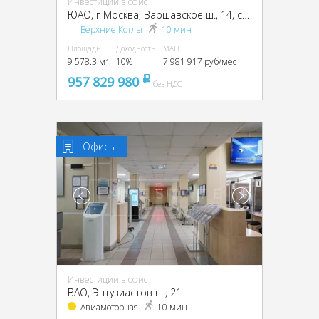
Инвестиции в офис
ЮАО, г Москва, Варшавское ш., 14, стр. 1
Верхние Котлы
10 мин
Площадь
Доходность
МАП
9 578.3 м²
10%
7 981 917 руб/мес
957 829 980
pуб
без НДС
Офисы
Инвестиции в офис
ВАО, Энтузиастов ш., 21
Авиамоторная
10 мин