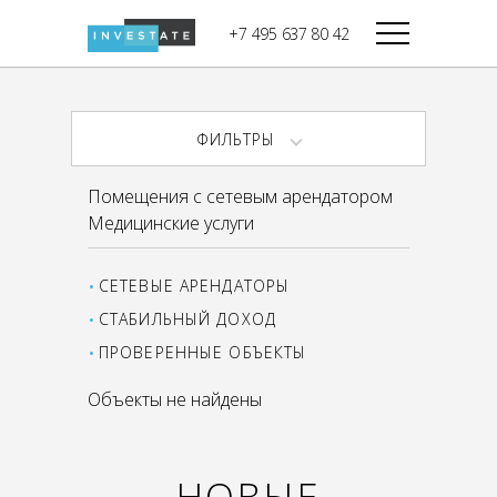
строительства
+7 495 637 80 42
Дикси
В башне
Башня Федерация-II
Верный
Запад
ФИЛЬТРЫ
Башня Федерация-I
Мираторг
Восток
Помещения с сетевым арендатором
Город Столиц,
Магнолия
Медицинские услуги
Северный блок
Город Столиц,
Южный блок
СЕТЕВЫЕ АРЕНДАТОРЫ
СТАБИЛЬНЫЙ ДОХОД
ПРОВЕРЕННЫЕ ОБЪЕКТЫ
Объекты не найдены