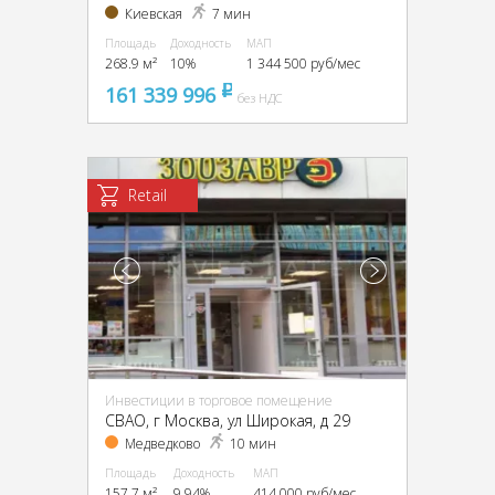
Киевская
7 мин
Площадь
Доходность
МАП
268.9 м²
10%
1 344 500 руб/мес
161 339 996
pуб
без НДС
Retail
Инвестиции в торговое помещение
CВАО, г Москва, ул Широкая, д 29
Медведково
10 мин
Площадь
Доходность
МАП
157.7 м²
9.94%
414 000 руб/мес