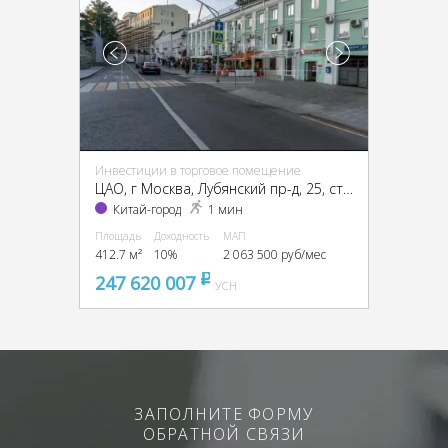
Инвестиции в торговое помещение
ЦАО, г Москва, Лубянский пр-д, 25, стр. 2
Китай-город
1 мин
Площадь
Доходность
МАП
412.7 м²
10%
2 063 500 руб/мес
247 620 007
pуб
УСН
ЗАПОЛНИТЕ ФОРМУ
ОБРАТНОЙ СВЯЗИ