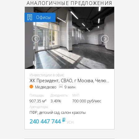
АНАЛОГИЧНЫЕ ПРЕДЛОЖЕНИЯ
Офисы
Инвестиции в офис
ЖК Президент, CВАО, г Москва, Челюскинская ул., 9
Медведково
9 мин
Площадь
Доходность
МАП
907.35 м²
3.49%
700 000 руб/мес
Арендаторы
ПФР, детский сад, салон красоты
240 447 744
pуб
УСН