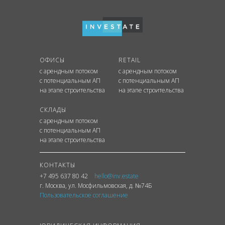
ОФИСЫ
RETAIL
с арендным потоком
с арендным потоком
с потенциальным АП
с потенциальным АП
на этапе строительства
на этапе строительства
СКЛАДЫ
с арендным потоком
с потенциальным АП
на этапе строительства
КОНТАКТЫ
+7 495 637 80 42
hello@inv.estate
г. Москва
,
ул.
Мосфильмовская, д. №74Б
Пользовательское соглашение