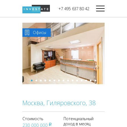
строительства
+7 495 637 80 42
Дикси
В башне
Башня Федерация-II
Верный
Запад
Офисы
Башня Федерация-I
Мираторг
Восток
Город Столиц,
Магнолия
Северный блок
Город Столиц,
Южный блок
Москва, Гиляровского, 38
Стоимость
Потенциальный
доход в месяц
230 000 000
pуб