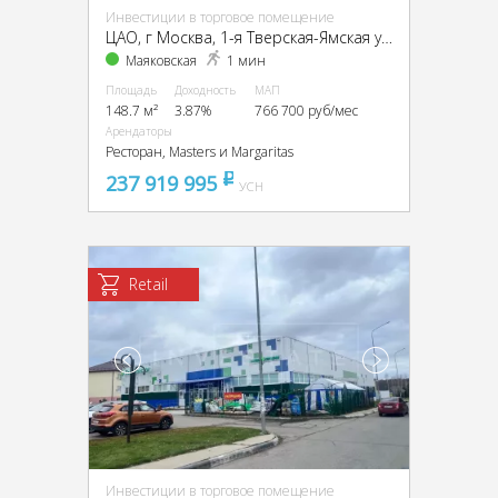
Инвестиции в торговое помещение
ЦАО, г Москва, 1-я Тверская-Ямская ул., 2, стр. 1
Маяковская
1 мин
Площадь
Доходность
МАП
148.7 м²
3.87%
766 700 руб/мес
Арендаторы
Ресторан, Masters и Margaritas
237 919 995
pуб
УСН
Retail
Инвестиции в торговое помещение