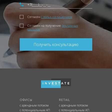
Согласен
с польз. соглашением
Согласен на получение
рекламных
рассылок
Получить консультацию
ОФИСЫ
RETAIL
с арендным потоком
с арендным потоком
с потенциальным АП
с потенциальным АП