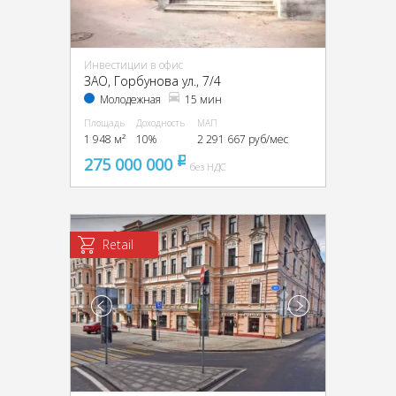
Инвестиции в офис
ЗАО, Горбунова ул., 7/4
Молодежная
15 мин
Площадь
Доходность
МАП
1 948 м²
10%
2 291 667 руб/мес
275 000 000
pуб
без НДС
Retail