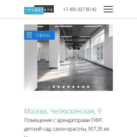
строительства
+7 495 637 80 42
Дикси
В башне
Башня Федерация-II
Верный
Запад
Офисы
Башня Федерация-I
Мираторг
Восток
Город Столиц,
Магнолия
Северный блок
Город Столиц,
Южный блок
Москва, Челюскинская, 9
Помещение с арендаторами ПФР,
детский сад, салон красоты, 907,35 кв.