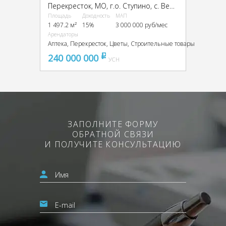
Перекресток, МО, г.о. Ступино, с. Верзилово, мкр. Новое Ступино, Петра Великого ул., стр. 1
Площадь
Доходность
МАП
1 497.2 м²
15%
3 000 000 руб/мес
Арендаторы
Аптека, Перекресток, Цветы, Строительные товары
240 000 000
pуб
УСН
ЗАПОЛНИТЕ ФОРМУ
ОБРАТНОЙ СВЯЗИ
И ПОЛУЧИТЕ КОНСУЛЬТАЦИЮ