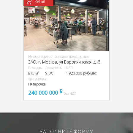
Retail
Инвестиции в торговое помещение
ЗАО, г. Москва, ул Барвихинская, д. 6
Площадь
Доходность
МАП
815 м²
9.6%
1 920 000 руб/мес
Арендаторы
Пятерочка
240 000 000
pуб
без НДС
ЗАПОЛНИТЕ ФОРМУ