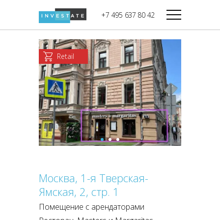
строительства
+7 495 637 80 42
Дикси
В башне
Башня Федерация-II
Верный
Запад
Retail
Башня Федерация-I
Мираторг
Восток
Город Столиц,
Магнолия
Северный блок
Город Столиц,
Южный блок
Москва, 1-я Тверская-
Ямская, 2, стр. 1
Помещение с арендаторами