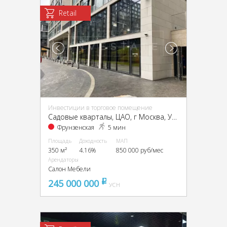
Retail
Инвестиции в торговое помещение
Садовые кварталы, ЦАО, г Москва, Усачёва ул., 11-15
Фрунзенская
5 мин
Площадь
Доходность
МАП
350 м²
4.16%
850 000 руб/мес
Арендаторы
Салон Мебели
245 000 000
pуб
УСН