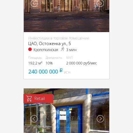
Инвестиции в торговое помещение
ЦАО, Остоженка ул., 5
Кропоткинская
3 мин
Площадь
Доходность
МАП
192.2 м²
10%
2 000 000 руб/мес
240 000 000
pуб
УСН
Retail