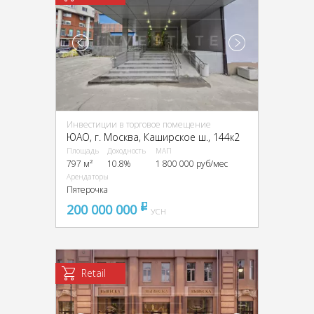
Инвестиции в торговое помещение
ЮАО, г. Москва, Каширское ш., 144к2
Площадь
Доходность
МАП
797 м²
10.8%
1 800 000 руб/мес
Арендаторы
Пятерочка
200 000 000
pуб
УСН
Retail