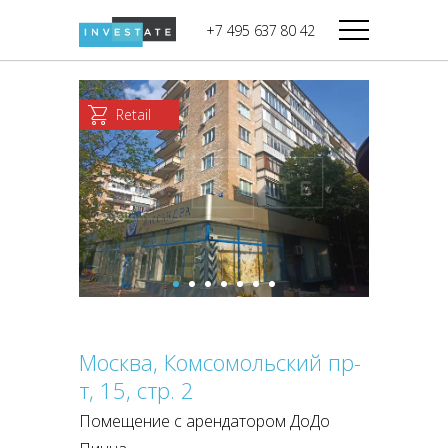
строительства
+7 495 637 80 42
Дикси
В башне
Башня Федерация-II
Верный
Запад
Retail
Башня Федерация-I
Мираторг
Восток
Город Столиц,
Магнолия
Северный блок
Город Столиц,
Южный блок
Москва, Комсомольский пр-
т, 15, стр. 2
Помещение с арендатором ДоДо