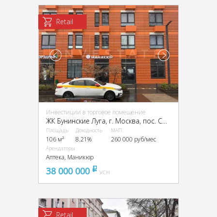
Retail
Инвестиции в торговое помещение
ЖК Бунинские Луга, г. Москва, пос. Сосенское, Куприна пр-кт, 24к3
Площадь
Доходность
МАП
106 м²
8.21%
260 000 руб/мес
Арендаторы
Аптека, Маникюр
38 000 000
pуб
УСН
Retail