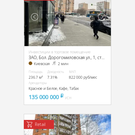
Инвестиции в торговое помещение
ЗАО, Бол. Дорогомиловская ул., 1, стр. 1
Киевская
2 мин
Площадь
Доходность
МАП
236.7 м²
7.31%
822 000 руб/мес
Арендаторы
Красное и Белое, Кафе, Табак
135 000 000
pуб
УСН
Retail