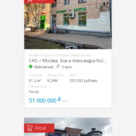
Инвестиции в торговое помещение
CАО, г Москва, Зои и Александра Космодемьянских ул., 4, кор. 1
Войковская
3 мин
Площадь
Доходность
МАП
91.2 м²
8.24%
350 000 руб/мес
Арендаторы
Ригла
51 000 000
pуб
УСН
Retail