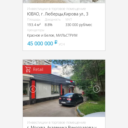
Инвестиции в торговое помещение
ЮВАО, г. Люберцы,Кирова ул., 3
Площадь
Доходность
МАП
193.4 м²
8.8%
330 000 руб/мес
Арендаторы
Красное и Белое, МИЛЬСТРИМ
45 000 000
pуб
УСН
Retail
Инвестиции в торговое помещение
г. Москва, Академика Виноградова ул., 4к2