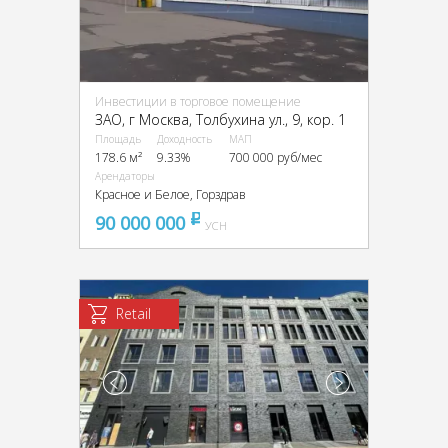
Инвестиции в торговое помещение
ЗАО, г Москва, Толбухина ул., 9, кор. 1
Площадь
Доходность
МАП
178.6 м²
9.33%
700 000 руб/мес
Арендаторы
Красное и Белое, Горздрав
90 000 000
pуб
УСН
Retail