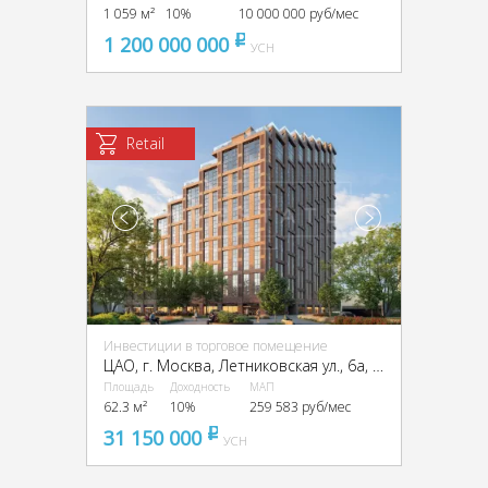
1 059 м²
10%
10 000 000 руб/мес
1 200 000 000
pуб
УСН
Retail
Инвестиции в торговое помещение
ЦАО, г. Москва, Летниковская ул., 6а, стр. 1,2,3,7,10
Площадь
Доходность
МАП
62.3 м²
10%
259 583 руб/мес
31 150 000
pуб
УСН