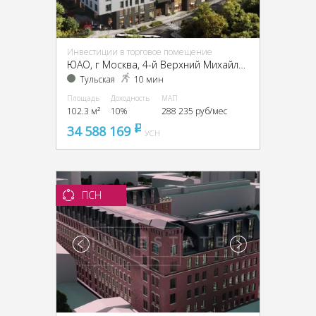
Инвестиции в торговое помещение
ЮАО, г Москва, 4-й Верхний Михайловский пр-д, 1
Тульская
10 мин
Площадь
Доходность
МАП
102.3 м²
10%
288 235 руб/мес
34 588 169
pуб
УСН
ПСН