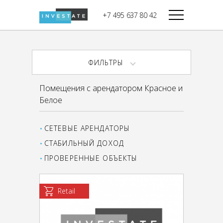
строительства
+7 495 637 80 42
Дикси
В башне
Башня Федерация-II
Верный
Запад
ФИЛЬТРЫ
Башня Федерация-I
Мираторг
Восток
Помещения с арендатором Красное и
Город Столиц,
Магнолия
Белое
Северный блок
Город Столиц,
Южный блок
СЕТЕВЫЕ АРЕНДАТОРЫ
СТАБИЛЬНЫЙ ДОХОД
ПРОВЕРЕННЫЕ ОБЪЕКТЫ
Retail