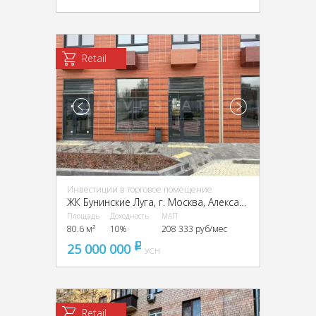
Retail
Инвестиции в торговое помещение
ЖК Бунинские Луга, г. Москва, Александры Монаховой ул., 91к1
Площадь
Доходность
МАП
80.6 м²
10%
208 333 руб/мес
25 000 000
pуб
УСН
Retail