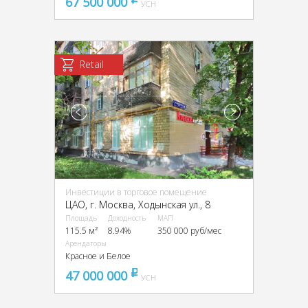
67 500 000
pуб
УСН
Retail
Инвестиции в торговое помещение
ЦАО, г. Москва, Ходынская ул., 8
Площадь
Доходность
МАП
115.5 м²
8.94%
350 000 руб/мес
Арендаторы
Красное и Белое
47 000 000
pуб
УСН