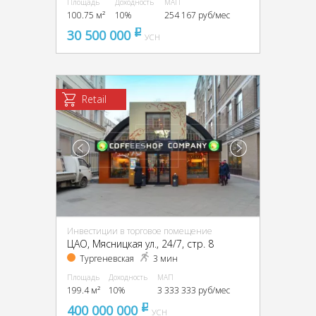
Площадь
Доходность
МАП
100.75 м²
10%
254 167 руб/мес
30 500 000
pуб
УСН
Retail
Инвестиции в торговое помещение
ЦАО, Мясницкая ул., 24/7, стр. 8
Тургеневская
3 мин
Площадь
Доходность
МАП
199.4 м²
10%
3 333 333 руб/мес
400 000 000
pуб
УСН