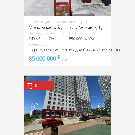
Инвестиции в торговое помещение
Московская обл, г Наро-Фоминск, Туннельный проезд, д 9А
Площадь
Доходность
МАП
840 м²
12%
850 000 руб/мес
Арендаторы
Fix price, Ozon, Wildberries, Дом быта, Красное и Белое, FixPrice, Красное
85 000 000
pуб
УСН
Retail