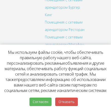
арендатором Бургер
Кинг
Помещения с сетевым
арендатором Ресторан
Помещения с сетевым
арендатором Мегафон
Мы используем файлы cookie, чтобы обеспечивать
Помещения с сетевым
правильную работу нашего веб-сайта,
арендатором Билайн
персонализировать рекламныеобъявления и другие
Помещения с сетевым
материалы, обеспечивать работу функций социальных
сетей и анализировать сетевой трафик. Мы
арендатором МТС
такжепредоставляем информацию об использовании
Помещения с сетевым
вами нашего веб-сайта своим партнерам по
арендатором Аптека
социальным сетям, рекламе ианалитическим системам.
Помещения с сетевым
Согласен
Отказать
арендатором ОРТЕКА