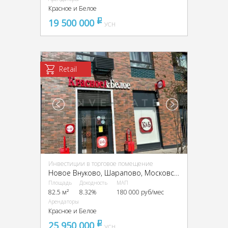
Красное и Белое
19 500 000
pуб
УСН
Retail
Инвестиции в торговое помещение
Новое Внуково, Шарапово, Московская обл., Аэростатная, д.12
Площадь
Доходность
МАП
82.5 м²
8.32%
180 000 руб/мес
Арендаторы
Красное и Белое
25 950 000
pуб
УСН