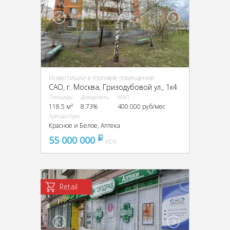
Инвестиции в торговое помещение
CАО, г. Москва, Гризодубовой ул., 1к4
Площадь
Доходность
МАП
118.5 м²
8.73%
400 000 руб/мес
Арендаторы
Красное и Белое, Аптека
55 000 000
pуб
УСН
Retail