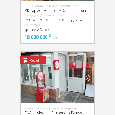
Инвестиции в торговое помещение
ЖК Гармония Парк, МО, г. Лыткарино, мкр.6, 15Г
Площадь
Доходность
МАП
128.8 м²
9.33%
140 000 руб/мес
Арендаторы
Красное и Белое
18 000 000
pуб
УСН
Retail
Инвестиции в торговое помещение
CАО, г. Москва, Петровско-Разумовский пр-д, 24к2