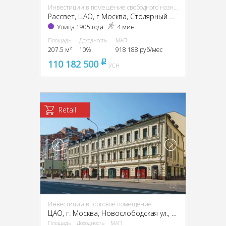
Инвестиции в помещение свободного назначения (ПСН)
Рассвет, ЦАО, г Москва, Столярный пер., 3, кор. 1-13, 15
Улица 1905 года
4 мин
Площадь
Доходность
МАП
207.5 м²
10%
918 188 руб/мес
110 182 500
pуб
УСН
Retail
Инвестиции в торговое помещение
ЦАО, г. Москва, Новослободская ул., 19
Площадь
Доходность
МАП