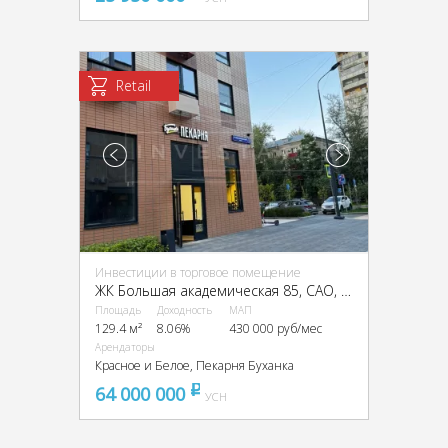
Retail
Инвестиции в торговое помещение
ЖК Большая академическая 85, CАО, г. Москва, 1-й Нижнелихоборский пр-д, 1
Площадь
Доходность
МАП
129.4 м²
8.06%
430 000 руб/мес
Арендаторы
Красное и Белое, Пекарня Буханка
64 000 000
pуб
УСН