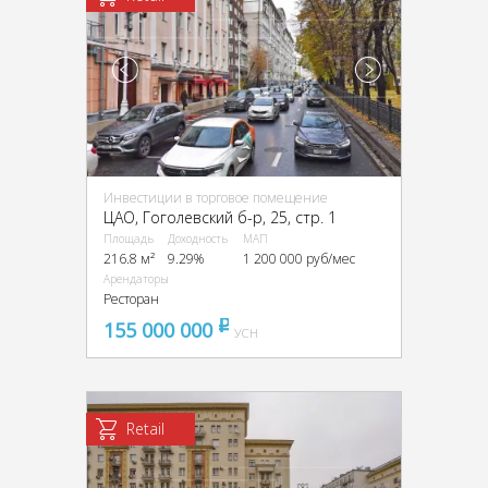
Инвестиции в торговое помещение
ЦАО, Гоголевский б-р, 25, стр. 1
Площадь
Доходность
МАП
216.8 м²
9.29%
1 200 000 руб/мес
Арендаторы
Ресторан
155 000 000
pуб
УСН
Retail