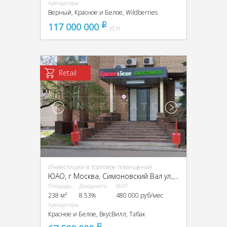
Арендаторы
Верный, Красное и Белое, Wildberries
117 000 000
pуб
УСН
Retail
Инвестиции в торговое помещение
ЮАО, г Москва, Симоновский Вал ул., 16
Площадь
Доходность
МАП
238 м²
8.53%
480 000 руб/мес
Арендаторы
Красное и Белое, ВкусВилл, Табак