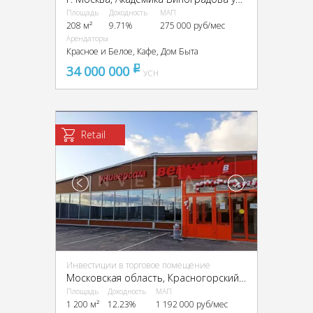
Площадь
Доходность
МАП
208 м²
9.71%
275 000 руб/мес
Арендаторы
Красное и Белое, Кафе, Дом Быта
34 000 000
pуб
УСН
Retail
Инвестиции в торговое помещение
Московская область, Красногорский район, Сабурово, 226
Площадь
Доходность
МАП
1 200 м²
12.23%
1 192 000 руб/мес