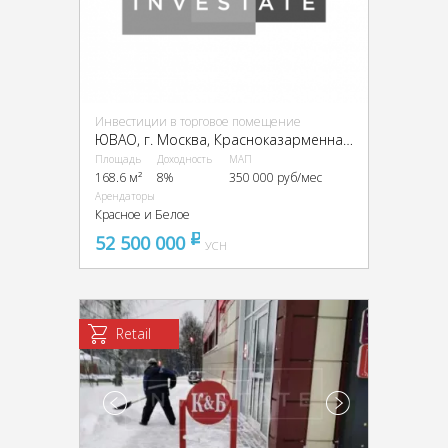
Инвестиции в торговое помещение
ЮВАО, г. Москва, Красноказарменная ул., 23
Площадь
Доходность
МАП
168.6 м²
8%
350 000 руб/мес
Арендаторы
Красное и Белое
52 500 000
pуб
УСН
Retail