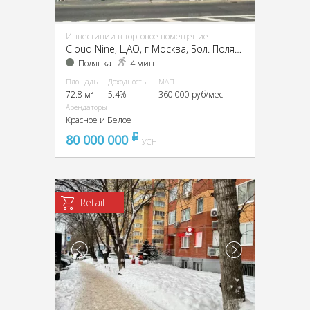
Инвестиции в торговое помещение
Cloud Nine, ЦАО, г Москва, Бол. Полянка ул., 9
Полянка
4 мин
Площадь
Доходность
МАП
72.8 м²
5.4%
360 000 руб/мес
Арендаторы
Красное и Белое
80 000 000
pуб
УСН
Retail