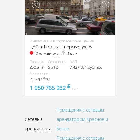
Инвестиции в торговое помещение
ЦАО, г Москва, Тверская ул., 6
Охотный ряд
4 мин
Площадь
Доходность
МАП
350.3 м²
5.51%
7 427 691 руб/мес
Арендаторы
Иль де ботэ
1 950 765 932
pуб
УСН
Помещения с сетевым
Сетевые
арендатором Красное и
арендаторы:
Белое
Помещения с сетевым