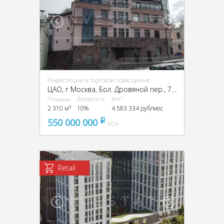
Инвестиции в торговое помещение
ЦАО, г Москва, Бол. Дровяной пер., 7/9, стр. 1
Площадь
Доходность
МАП
2 310 м²
10%
4 583 334 руб/мес
550 000 000
pуб
УСН
Retail