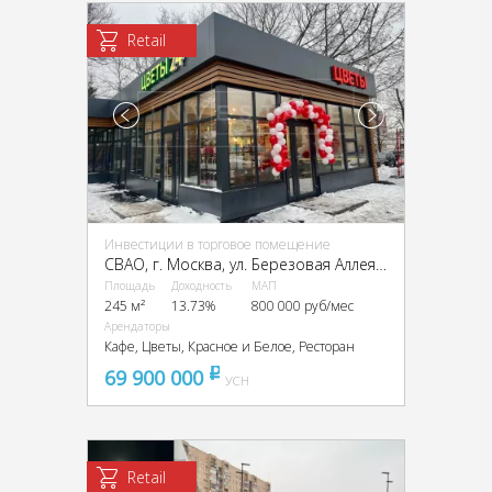
Retail
Инвестиции в торговое помещение
CВАО, г. Москва, ул. Березовая Аллея, 12к2, 12к3
Площадь
Доходность
МАП
245 м²
13.73%
800 000 руб/мес
Арендаторы
Кафе, Цветы, Красное и Белое, Ресторан
69 900 000
pуб
УСН
Retail