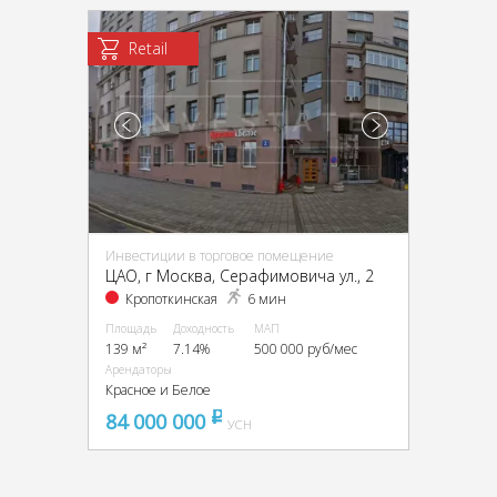
Retail
Инвестиции в торговое помещение
ЦАО, г Москва, Серафимовича ул., 2
Кропоткинская
6 мин
Площадь
Доходность
МАП
139 м²
7.14%
500 000 руб/мес
Арендаторы
Красное и Белое
84 000 000
pуб
УСН