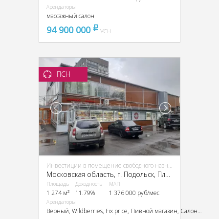
Арендаторы
массажный салон
94 900 000
pуб
УСН
ПСН
Инвестиции в помещение свободного назначения (ПСН)
Московская область, г. Подольск, Плещеевская ул., 50А
Площадь
Доходность
МАП
1 274 м²
11.79%
1 376 000 руб/мес
Арендаторы
Верный, Wildberries, Fix price, Пивной магазин, Салон красоты, Ермолино, Парикмахерская