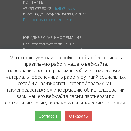
КОНТАКТЫ
+7 495 637 80 42
hello@inv.estate
г. Москва
,
ул.
Мосфильмовская, д. №74Б
Пользовательское соглашение
ЮРИДИЧЕСКАЯ ИНФОРМАЦИЯ
Пользовательское соглашение
Политика конфиденциальности сайта
Политика обработки персональных данных
Мы используем файлы cookie, чтобы обеспечивать
правильную работу нашего веб-сайта,
персонализировать рекламныеобъявления и другие
материалы, обеспечивать работу функций социальных
© ОФИЦИАЛЬНЫЙ САЙТ КОМПАНИИ
сетей и анализировать сетевой трафик. Мы
INVESTATE, 2026
такжепредоставляем информацию об использовании
Представленная на сайте агентства информация,
в т.ч. стоимости объектов, носит информационный
вами нашего веб-сайта своим партнерам по
характер и не является публичной офертой. Условия
социальным сетям, рекламе ианалитическим системам.
аренды объекта могут быть изменены собственником
без уведомления.
Согласен
Отказать