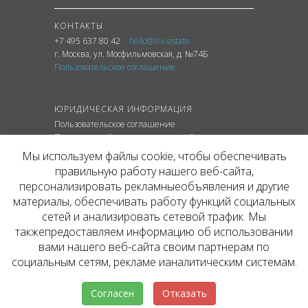
КОНТАКТЫ
+7 495 637 80 42
hello@inv.estate
г. Москва
,
ул.
Мосфильмовская, д. №74Б
Пользовательское соглашение
ЮРИДИЧЕСКАЯ ИНФОРМАЦИЯ
Пользовательское соглашение
Политика конфиденциальности сайта
Политика обработки персональных данных
Мы используем файлы cookie, чтобы обеспечивать
правильную работу нашего веб-сайта,
персонализировать рекламныеобъявления и другие
материалы, обеспечивать работу функций социальных
© ОФИЦИАЛЬНЫЙ САЙТ КОМПАНИИ
сетей и анализировать сетевой трафик. Мы
INVESTATE, 2026
такжепредоставляем информацию об использовании
Представленная на сайте агентства информация,
в т.ч. стоимости объектов, носит информационный
вами нашего веб-сайта своим партнерам по
характер и не является публичной офертой. Условия
социальным сетям, рекламе ианалитическим системам.
аренды объекта могут быть изменены собственником
без уведомления.
Согласен
Отказать