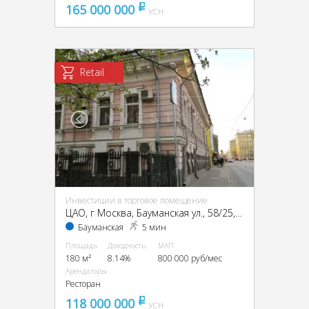
165 000 000
pуб
УСН
Retail
Инвестиции в торговое помещение
ЦАО, г Москва, Бауманская ул., 58/25, стр. 1
Бауманская
5 мин
Площадь
Доходность
МАП
180 м²
8.14%
800 000 руб/мес
Арендаторы
Ресторан
118 000 000
pуб
УСН