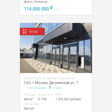
Дикси, Аптека.ру
114 000 000
pуб
УСН
Retail
Инвестиции в торговое помещение
CАО, г Москва, Дегунинская ул., 7
Селигерская
9 мин
Площадь
Доходность
МАП
484 м²
8.73%
1 200 000 руб/мес
Арендаторы
Магнит