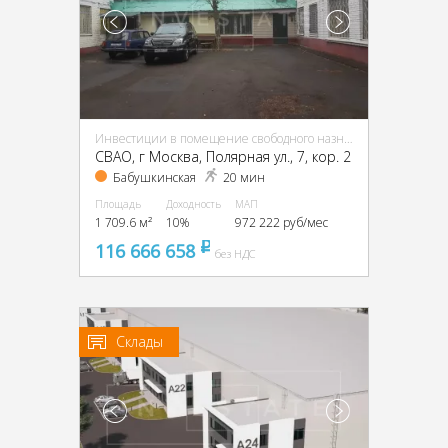
Инвестиции в помещение свободного назначения (ПСН)
CВАО, г Москва, Полярная ул., 7, кор. 2
Бабушкинская
20 мин
Площадь
Доходность
МАП
1 709.6 м²
10%
972 222 руб/мес
116 666 658
pуб
без НДС
Склады