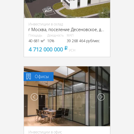
Инвестиции в склад
г Москва, поселение Десеновское, деревня Кувекино, ТиНАО,
Площадь
Доходность
МАП
40 681 м²
10%
39 268 464 руб/мес
4 712 000 000
pуб
УСН
Офисы
Инвестиции в офис