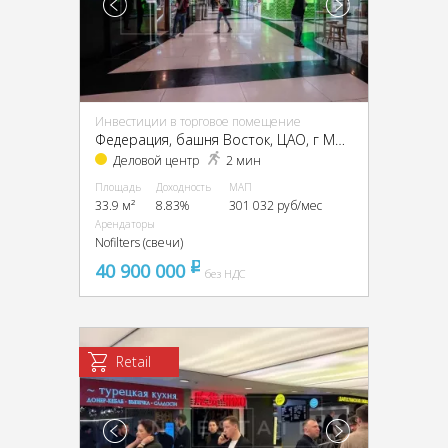
Инвестиции в торговое помещение
Федерация, башня Восток, ЦАО, г Москва, Пресненская наб., 12
Деловой центр
2 мин
Площадь
Доходность
МАП
33.9 м²
8.83%
301 032 руб/мес
Арендаторы
Nofilters (свечи)
40 900 000
pуб
без НДС
Retail