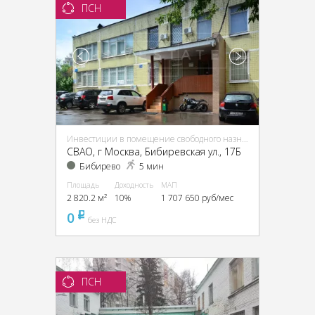
ПСН
Инвестиции в помещение свободного назначения (ПСН)
CВАО, г Москва, Бибиревская ул., 17Б
Бибирево
5 мин
Площадь
Доходность
МАП
2 820.2 м²
10%
1 707 650 руб/мес
0
pуб
без НДС
ПСН