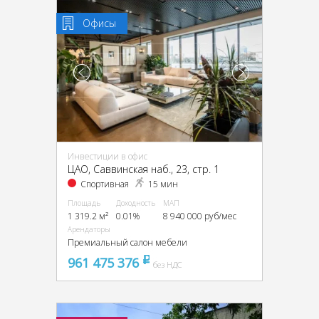
Офисы
Инвестиции в офис
ЦАО, Саввинская наб., 23, стр. 1
Спортивная
15 мин
Площадь
Доходность
МАП
1 319.2 м²
0.01%
8 940 000 руб/мес
Арендаторы
Премиальный салон мебели
961 475 376
pуб
без НДС