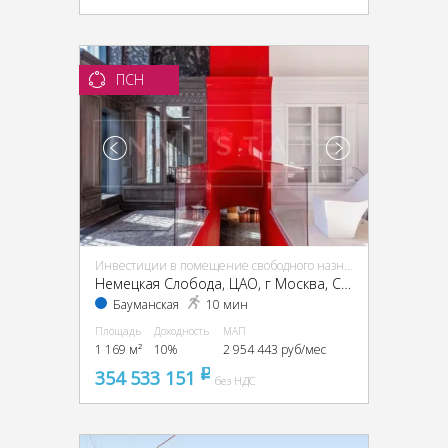
ПСН
Инвестиции в помещение свободного назначения (ПСН)
Немецкая Слобода, ЦАО, г Москва, Спартаковская ул., 11, стр. 1
Бауманская
10 мин
Площадь
Доходность
МАП
1 169 м²
10%
2 954 443 руб/мес
354 533 151
pуб
без НДС