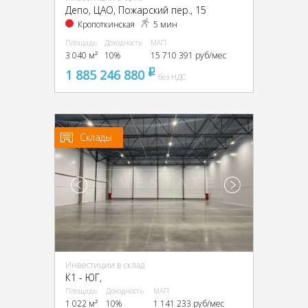
Депо, ЦАО, Пожарский пер., 15
Кропоткинская
5 мин
Площадь
Доходность
МАП
3 040 м²
10%
15 710 391 руб/мес
1 885 246 880
pуб
без НДС
Склады
Инвестиции в склад
К1 - ЮГ,
Площадь
Доходность
МАП
1 022 м²
10%
1 141 233 руб/мес