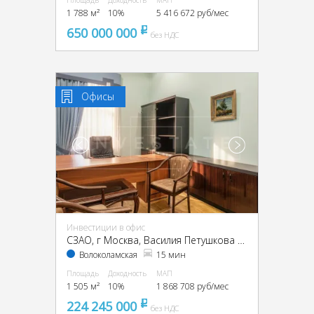
Площадь
Доходность
МАП
1 788 м²
10%
5 416 672 руб/мес
650 000 000
pуб
без НДС
Офисы
Инвестиции в офис
CЗАО, г Москва, Василия Петушкова ул., 27
Волоколамская
15 мин
Площадь
Доходность
МАП
1 505 м²
10%
1 868 708 руб/мес
224 245 000
pуб
без НДС