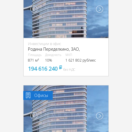
Инвестиции в офис
Родина Переделкино, ЗАО,
Площадь
Доходность
МАП
871 м²
10%
1 621 802 руб/мес
194 616 240
pуб
без НДС
Офисы