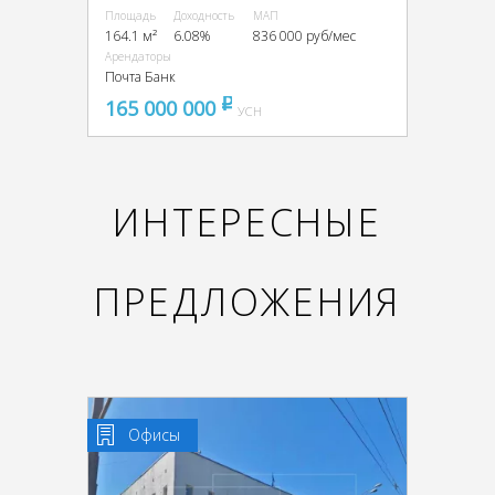
Площадь
Доходность
МАП
164.1 м²
6.08%
836 000 руб/мес
Арендаторы
Почта Банк
165 000 000
pуб
УСН
ИНТЕРЕСНЫЕ
ПРЕДЛОЖЕНИЯ
Офисы