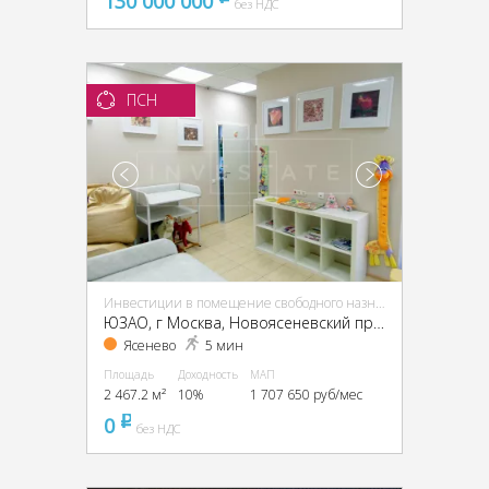
130 000 000
без НДС
ПСН
Инвестиции в помещение свободного назначения (ПСН)
ЮЗАО, г Москва, Новоясеневский пр-т, 13, кор. 2
Ясенево
5 мин
Площадь
Доходность
МАП
2 467.2 м²
10%
1 707 650 руб/мес
0
pуб
без НДС