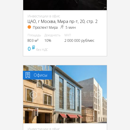
Инвестиции в офис
ЦАО, г Москва, Мира пр-т, 20, стр. 2
Проспект Мира
5 мин
Площадь
Доходность
МАП
803 м²
10%
2 000 000 руб/мес
0
pуб
без НДС
Офисы
Инвестиции в офис