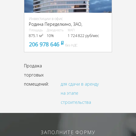
Инвестиции в офис
Родина Переделкино, ЗАО,
Площадь
Доходность
МАП
875.1 м²
10%
1 724 822 руб/мес
206 978 646
pуб
без НДС
Продажа
торговых
помещений:
для сдачи в аренду
на этапе
строительства
ЗАПОЛНИТЕ ФОРМУ