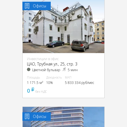
Офисы
Инвестиции в офис
ЦАО, Трубная ул., 25, стр. 3
Цветной бульвар
5 мин
Площадь
Доходность
МАП
1 171.5 м²
10%
5 833 334 руб/мес
0
pуб
без НДС
Офисы