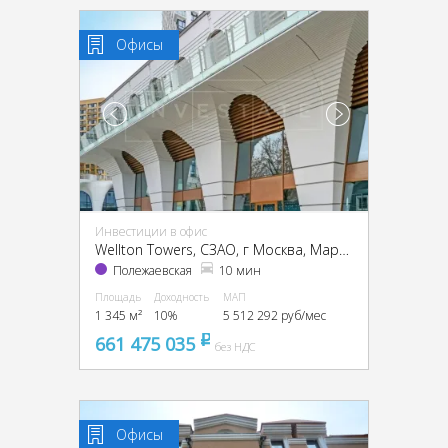
Офисы
Инвестиции в офис
Wellton Towers, CЗАО, г Москва, Маршала Жукова пр-т, 39
Полежаевская
10 мин
Площадь
Доходность
МАП
1 345 м²
10%
5 512 292 руб/мес
661 475 035
pуб
без НДС
Офисы