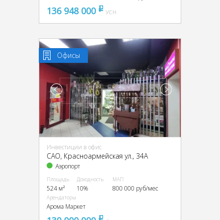
136 948 000
pуб
УСН
Офисы
Инвестиции в офис
CАО, Красноармейская ул., 34А
Аэропорт
Площадь
Доходность
МАП
524 м²
10%
800 000 руб/мес
Арендаторы
Арома Маркет
pуб