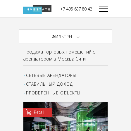
строительства
+7 495 637 80 42
Дикси
В башне
Башня Федерация-II
Верный
Запад
ФИЛЬТРЫ
Башня Федерация-I
Мираторг
Восток
Продажа торговых помещений с
Город Столиц,
Магнолия
арендатором в Москва Сити
Северный блок
Город Столиц,
Южный блок
СЕТЕВЫЕ АРЕНДАТОРЫ
СТАБИЛЬНЫЙ ДОХОД
ПРОВЕРЕННЫЕ ОБЪЕКТЫ
Retail