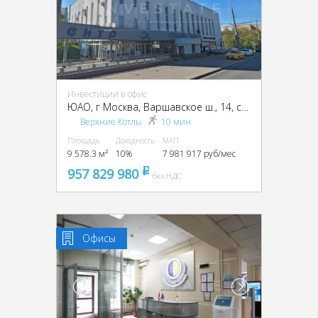
Инвестиции в офис
ЮАО, г Москва, Варшавское ш., 14, стр. 1
Верхние Котлы
10 мин
Площадь
Доходность
МАП
9 578.3 м²
10%
7 981 917 руб/мес
957 829 980
pуб
без НДС
Офисы