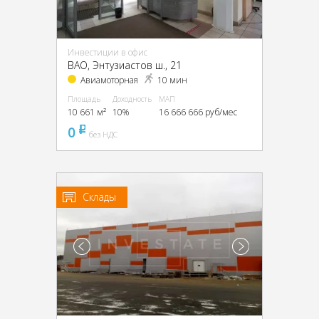
Инвестиции в офис
ВАО, Энтузиастов ш., 21
Авиамоторная
10 мин
Площадь
Доходность
МАП
10 661 м²
10%
16 666 666 руб/мес
0
pуб
без НДС
Склады