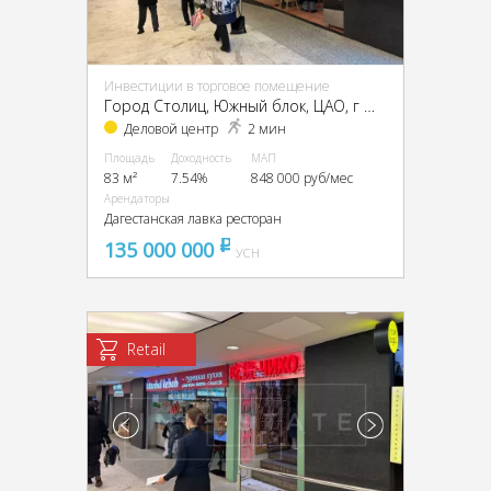
Инвестиции в торговое помещение
Город Столиц, Южный блок, ЦАО, г Москва, Пресненская наб., 8, стр. 1
Деловой центр
2 мин
Площадь
Доходность
МАП
83 м²
7.54%
848 000 руб/мес
Арендаторы
Дагестанская лавка ресторан
135 000 000
pуб
УСН
Retail