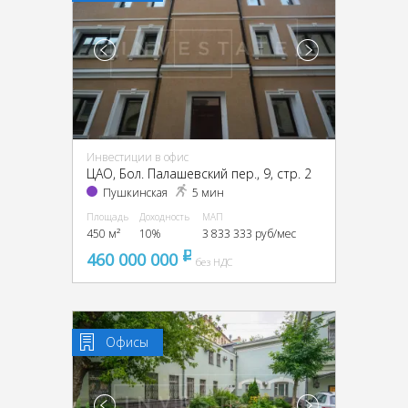
Инвестиции в офис
ЦАО, Бол. Палашевский пер., 9, стр. 2
Пушкинская
5 мин
Площадь
Доходность
МАП
450 м²
10%
3 833 333 руб/мес
460 000 000
pуб
без НДС
Офисы