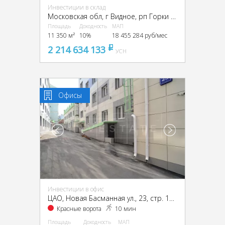
Инвестиции в склад
Московская обл, г Видное, рп Горки Ленинские, Промзона Технопарк улица Восточная, Московская обл., промзона Технопарк, Восточная ул.
Площадь
Доходность
МАП
11 350 м²
10%
18 455 284 руб/мес
2 214 634 133
pуб
УСН
Офисы
Инвестиции в офис
ЦАО, Новая Басманная ул., 23, стр. 1А, 1Б, 2, 4
Красные ворота
10 мин
Площадь
Доходность
МАП