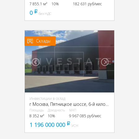
7 855.1 м²
10%
182 631 руб/мес
0
pуб
без НДС
Склады
Инвестиции в склад
г Москва, Пятницкое шоссе, 6-й километр, г Москва, Пятницкое ш., 6
Площадь
Доходность
МАП
8 352 м²
10%
9 967 085 руб/мес
1 196 000 000
pуб
УСН