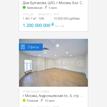
Дом Булгакова, ЦАО, г Москва, Бол. Садовая ул., 10
Маяковская
5 мин
Площадь
Доходность
МАП
1 461.7 м²
10%
10 000 000 руб/мес
1 200 000 000
pуб
без НДС
Офисы
Инвестиции в офис
г Москва, Андроньевская пл., 4, стр. 1, 2, 3, ЦАО, г Москва, Андроньевская пл., 4, стр. 1
Римская
10 мин