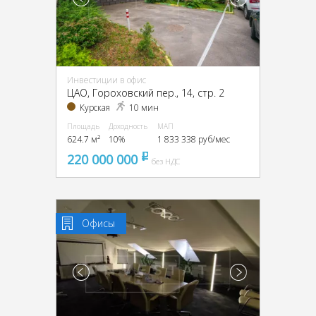
Инвестиции в офис
ЦАО, Гороховский пер., 14, стр. 2
Курская
10 мин
Площадь
Доходность
МАП
624.7 м²
10%
1 833 338 руб/мес
220 000 000
pуб
без НДС
Офисы