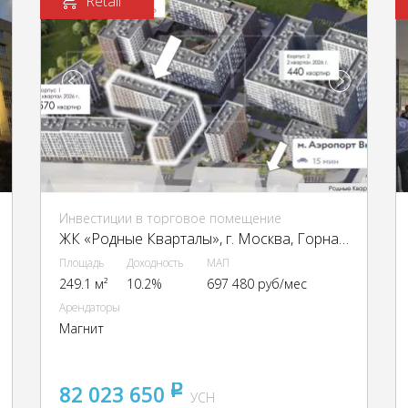
Retail
Инвестиции в торговое помещение
ЖК «Родные Кварталы», г. Москва, Горная ул., 33, ЖК «Родные Кварталы», к. 3.3
Площадь
Доходность
МАП
249.1 м²
10.2%
697 480 руб/мес
Арендаторы
Магнит
82 023 650
pуб
УСН