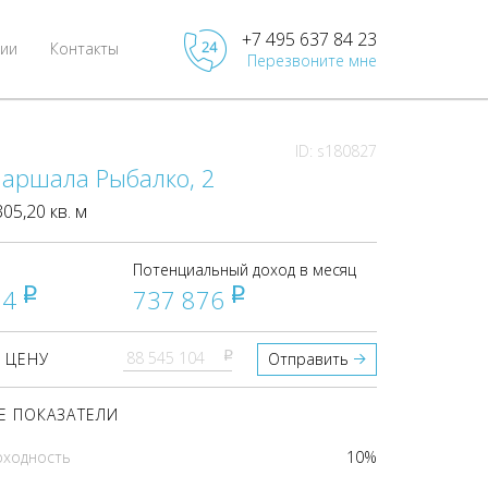
+7 495 637 84 23
ии
Контакты
Перезвоните мне
ID: s180827
Маршала Рыбалко, 2
5,20 кв. м
Потенциальный доход в месяц
04
737 876
pуб
pуб
pуб
 ЦЕНУ
Отправить
 ПОКАЗАТЕЛИ
оходность
10%