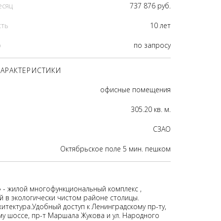
есяц
737 876 руб.
сть
10 лет
р
по запросу
АРАКТЕРИСТИКИ
офисные помещения
305.20 кв. м.
CЗАО
Октябрьское поле 5 мин. пешком
- жилой многофункциональный комплекс ,
 в экологически чистом районе столицы.
итектура.Удобный доступ к Ленинградскому пр-ту,
у шоссе, пр-т Маршала Жукова и ул. Народного