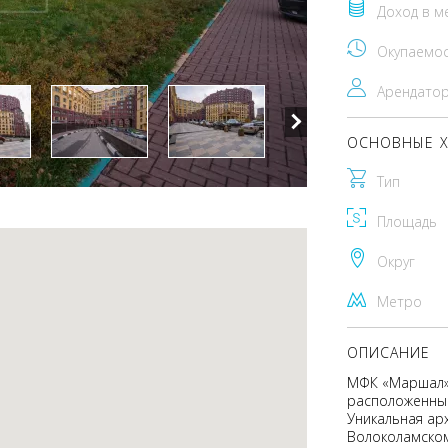
Доход в м
Окупаемо
Арендато
ОСНОВНЫЕ Х
Тип
Площадь
Округ
Метро
ОПИСАНИЕ
МФК «Маршал» 
расположенный
Уникальная арх
Волоколамском