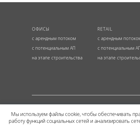
ОФИСЫ
RETAIL
с арендным потоком
с арендным потоко
с потенциальным АП
с потенциальным А
на этапе строительства
на этапе строитель
© ОФИЦИАЛЬНЫЙ СА
Мы используем файлы cookie, чтобы обеспечивать пр
Представленная на сайт
работу функций социальных сетей и анализировать се
и не является публичн