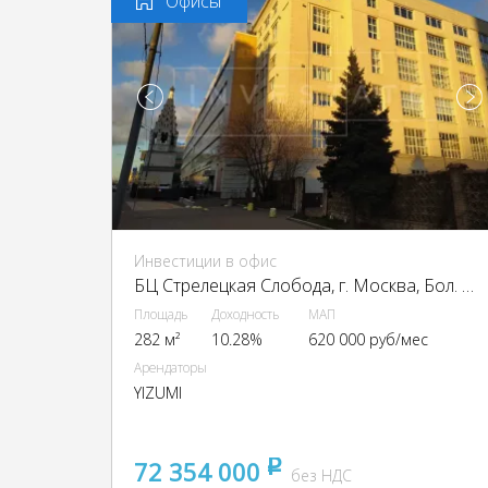
Офисы
Инвестиции в офис
БЦ Стрелецкая Слобода, г. Москва, Бол. Новодмитровская ул., 23с1
Площадь
Доходность
МАП
282 м²
10.28%
620 000 руб/мес
Арендаторы
YIZUMI
72 354 000
pуб
без НДС