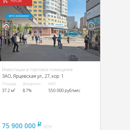
Retail
Инвестиции в торговое помещение
ЗАО, Ярцевская ул., 27, кор. 1
Площадь
Доходность
МАП
37.2 м²
8.7%
550 000 руб/мес
75 900 000
pуб
УСН