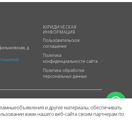
ЮРИДИЧЕСКАЯ
ИНФОРМАЦИЯ
Пользовательское
соглашение
ильмовская, д.
Политика
оглашение
конфиденциальности сайта
Политика обработки
персональных данных
кламныеобъявления и другие материалы, обеспечивать
арактер
ользовании вами нашего веб-сайта своим партнерам по
 уведомления.