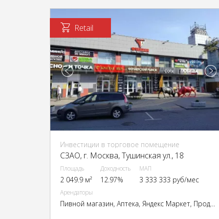
Retail
Инвестиции в торговое помещение
CЗАО, г. Москва, Тушинская ул., 18
Площадь
Доходность
МАП
2 049.9 м²
12.97%
3 333 333 руб/мес
Арендаторы
Пивной магазин, Аптека, Яндекс Маркет, Продукты, Пункт выдачи OZON, Ресторан