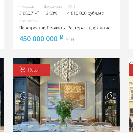
Площадь
Доходность
МАП
3 080.7 м²
12.83%
4 810 000 руб/мес
Арендаторы
Перекресток, Продукты, Ресторан, Дарк китчен The Бык, Альмагест
450 000 000
pуб
УСН
Retail