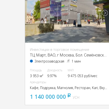
Инвестиции в торговое помещение
ТЦ Март, ВАО, г Москва, Бол. Семёновская ул., 17А
Электрозаводская
1 мин
Площадь
Доходность
МАП
3 953 м²
9.97%
9 475 053 руб/мес
Арендаторы
Кафе, Подружка, Магнолия, Ресторан, Kari, Вкусно и точка, Столото,
1 140 000 000
pуб
УСН