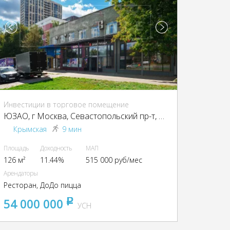
Инвестиции в торговое помещение
ЮЗАО, г Москва, Севастопольский пр-т, 18А
Крымская
9 мин
Площадь
Доходность
МАП
126 м²
11.44%
515 000 руб/мес
Арендаторы
Ресторан, ДоДо пицца
54 000 000
pуб
УСН