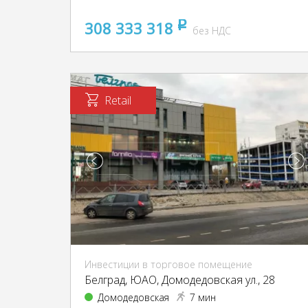
308 333 318
pуб
без НДС
Retail
Инвестиции в торговое помещение
Белград, ЮАО, Домодедовская ул., 28
Домодедовская
7 мин