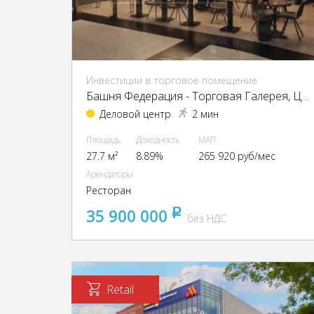
Инвестиции в торговое помещение
Башня Федерация - Торговая Галерея, ЦАО, г Москва, Пресненская наб, д 12
Деловой центр
2 мин
Площадь
Доходность
МАП
27.7 м²
8.89%
265 920 руб/мес
Арендаторы
Ресторан
35 900 000
pуб
без НДС
Retail