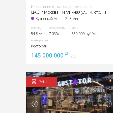
Инвестиции в торговое помещение
ЦАО, г Москва, Неглинная ул., 14, стр. 1а
Кузнецкий мост
3 мин
Площадь
Доходность
МАП
54.8 м²
7.03%
850 000 руб/мес
Арендаторы
Ресторан
145 000 000
pуб
УСН
Retail