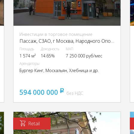
Инвестиции в торговое помещение
Пассаж, CЗАО, г Москва, Народного Ополчения ул., 47, кор. 1 стр 1
Площадь
Доходность
МАП
1 574 м²
14.65%
7 250 000 руб/мес
Арендаторы
Бургер Кинг, Москальян, Хлебница и др.
594 000 000
pуб
без НДС
Retail