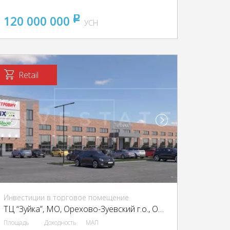
120 000 000
pуб
УСН
Retail
Инвестиции в торговое помещение
ТЦ “Зуйка”, МО, Орехово-Зуевский г.о., Орехово-Зуево, Стачки 1885 года ул., 6А
Площадь
Доходность
МАП