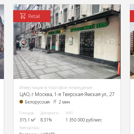
Retail
Инвестиции в торговое помещение
ЦАО, г Москва, 1-я Тверская-Ямская ул., 27
Белорусская
2 мин
Площадь
Доходность
МАП
315.1 м²
8.31%
1 350 000 руб/мес
Арендаторы