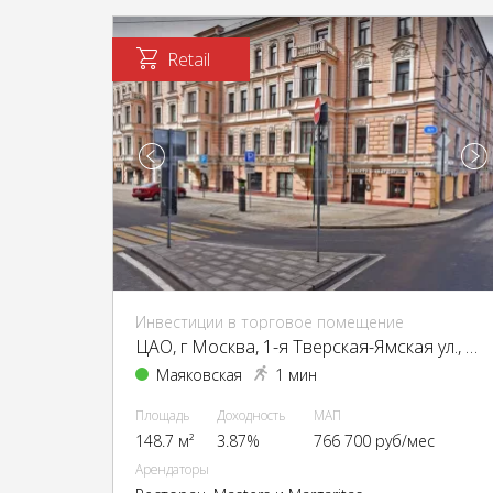
Retail
Инвестиции в торговое помещение
ЦАО, г Москва, 1-я Тверская-Ямская ул., 2, стр. 1
Маяковская
1 мин
Площадь
Доходность
МАП
148.7 м²
3.87%
766 700 руб/мес
Арендаторы