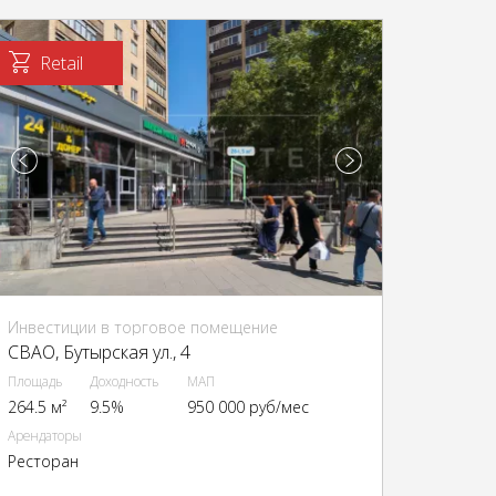
Retail
Инвестиции в торговое помещение
CВАО, Бутырская ул., 4
Площадь
Доходность
МАП
264.5 м²
9.5%
950 000 руб/мес
Арендаторы
Ресторан