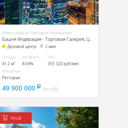
Инвестиции в торговое помещение
Башня Федерация - Торговая Галерея, ЦАО, г Москва, Пресненская наб, д 12
Деловой центр
2 мин
Площадь
Доходность
МАП
41.2 м²
8.54%
355 320 руб/мес
Арендаторы
Ресторан
49 900 000
pуб
без НДС
Retail