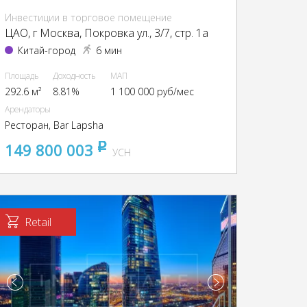
Инвестиции в торговое помещение
ЦАО, г Москва, Покровка ул., 3/7, стр. 1а
Китай-город
6 мин
Площадь
Доходность
МАП
292.6 м²
8.81%
1 100 000 руб/мес
Арендаторы
Ресторан, Bar Lapsha
149 800 003
pуб
УСН
Retail