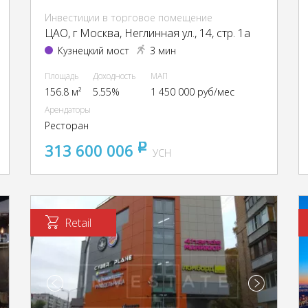
Инвестиции в торговое помещение
ЦАО, г Москва, Неглинная ул., 14, стр. 1а
Кузнецкий мост
3 мин
Площадь
Доходность
МАП
156.8 м²
5.55%
1 450 000 руб/мес
Арендаторы
Ресторан
313 600 006
pуб
УСН
Retail