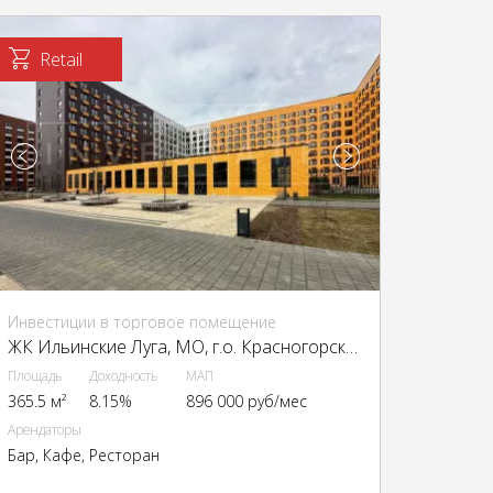
Retail
Инвестиции в торговое помещение
ЖК Ильинские Луга, МО, г.о. Красногорск., пос. Ильинское-Усово, Заповедная ул., 13
Площадь
Доходность
МАП
365.5 м²
8.15%
896 000 руб/мес
Арендаторы
Бар, Кафе, Ресторан