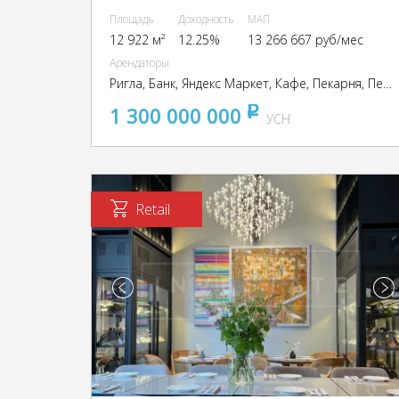
Площадь
Доходность
МАП
12 922 м²
12.25%
13 266 667 руб/мес
Арендаторы
Ригла, Банк, Яндекс Маркет, Кафе, Пекарня, Перекресток, Ресторан, Салон красоты, Fix price, Фитнес клуб, Четыре лапы, Триал спорт, Фамилия
1 300 000 000
pуб
УСН
Retail