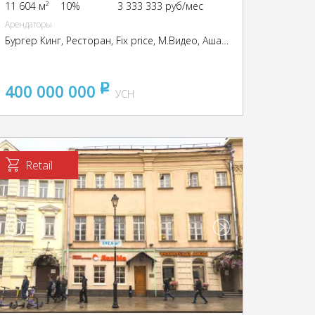
11 604 м²
10%
3 333 333 руб/мес
Арендаторы
Бургер Кинг, Ресторан, Fix price, М.Видео, Ашан, Бристоль, СтройГрад
400 000 000
pуб
УСН
Retail