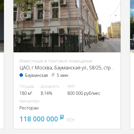
Инвестиции в торговое помещение
ЦАО, г Москва, Бауманская ул., 58/25, стр. 1
Бауманская
5 мин
Площадь
Доходность
МАП
180 м²
8.14%
800 000 руб/мес
Арендаторы
Ресторан
118 000 000
pуб
УСН