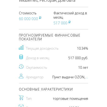
Wildberries, Ресторан, Дом быта
Стоимость
Фактический доход в
месяц
60 000 000
pуб
517 000
pуб
ПРОГНОЗИРУЕМЫЕ ФИНАНСОВЫЕ
ПОКАЗАТЕЛИ
Текущая доходность
10.34%
Доход в месяц
517 000 руб.
Окупаемость
10 лет
Арендатор
Пункт выдачи OZON, Пункт выдачи Wildberries, Ресторан, Дом быта
...
ОСНОВНЫЕ ХАРАКТЕРИСТИКИ
Тип
торговые помещения