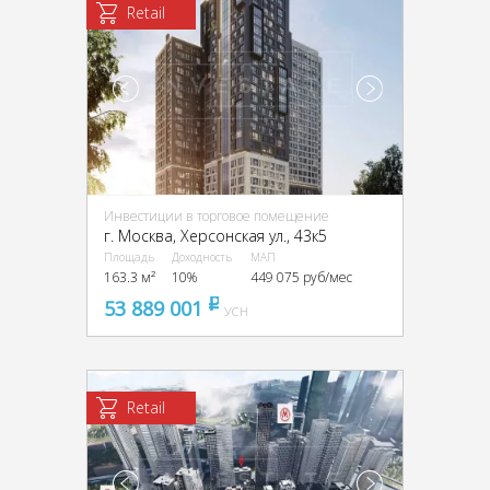
Retail
Инвестиции в торговое помещение
г. Москва, Херсонская ул., 43к5
Площадь
Доходность
МАП
163.3 м²
10%
449 075 руб/мес
53 889 001
pуб
УСН
Retail