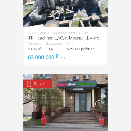
Инвестиции в торговое помещение
ЖК Headliner, ЦАО, г. Москва, Шмитовский пр-д, 39к6
Площадь
Доходность
МАП
63.95 м²
10%
525 000 руб/мес
63 000 000
pуб
УСН
Retail