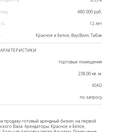
есяц
480 000 руб.
сть
12 лет
р
Красное и Белое, ВкусВилл, Табак
АРАКТЕРИСТИКИ
торговые помещения
238.00 кв. м.
ЮАО
по запросу
на продажу готовый арендный бизнес на первой
ского Вала. Арендаторы: Красное и Белое,
ак. Большая парковка перед фасадом. Помещение