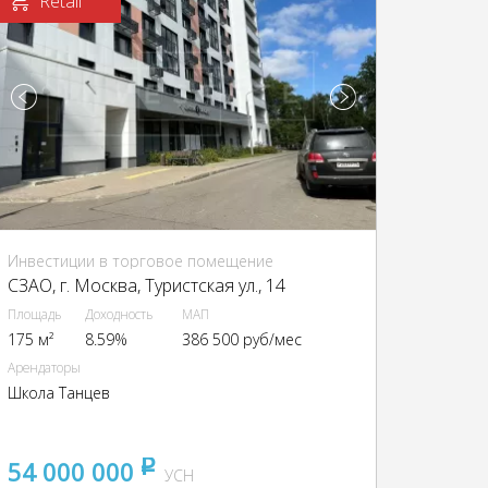
Retail
Инвестиции в торговое помещение
CЗАО, г. Москва, Туристская ул., 14
Площадь
Доходность
МАП
175 м²
8.59%
386 500 руб/мес
Арендаторы
Школа Танцев
54 000 000
pуб
УСН