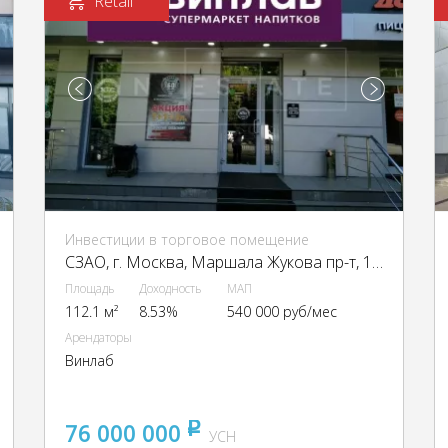
Retail
Инвестиции в торговое помещение
CЗАО, г. Москва, Маршала Жукова пр-т, 17к1
Площадь
Доходность
МАП
112.1 м²
8.53%
540 000 руб/мес
Арендаторы
Винлаб
76 000 000
pуб
УСН