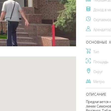
Доход в м
Окупаемо
Арендато
ОСНОВНЫЕ Х
Тип
Площадь
Округ
Метро
ОПИСАНИЕ
Предлагается 
линии Симонов
Вкусвилл, Таб