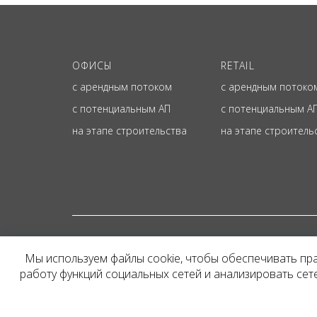
ОФИСЫ
RETAIL
с арендным потоком
с арендным потоко
с потенциальным АП
с потенциальным А
на этапе строительства
на этапе строитель
© ОФИЦИАЛЬНЫЙ СА
Мы используем файлы cookie, чтобы обеспечивать пр
Представленная на сайт
работу функций социальных сетей и анализировать се
и не является публичн