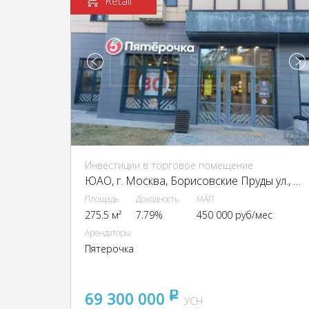
Retail
Инвестиции в торговое помещение
ЮАО, г. Москва, Борисовские Пруды ул., 7к2
Площадь
Доходность
МАП
275.5 м²
7.79%
450 000 руб/мес
Арендаторы
Пятерочка
69 300 000
pуб
УСН