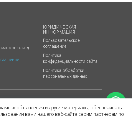
ЮРИДИЧЕСКАЯ
ИНФОРМАЦИЯ
Пользовательское
соглашение
ильмовская, д.
Политика
оглашение
конфиденциальности сайта
Политика обработки
персональных данных
кламныеобъявления и другие материалы, обеспечивать
арактер
ользовании вами нашего веб-сайта своим партнерам по
 уведомления.