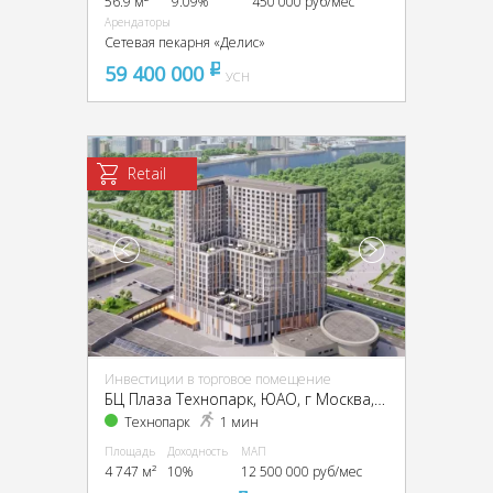
56.9 м²
9.09%
450 000 руб/мес
Арендаторы
Сетевая пекарня «Делис»
59 400 000
pуб
УСН
Retail
Инвестиции в торговое помещение
БЦ Плаза Технопарк, ЮАО, г Москва, пр-кт Андропова, влд 10
Технопарк
1 мин
Площадь
Доходность
МАП
4 747 м²
10%
12 500 000 руб/мес