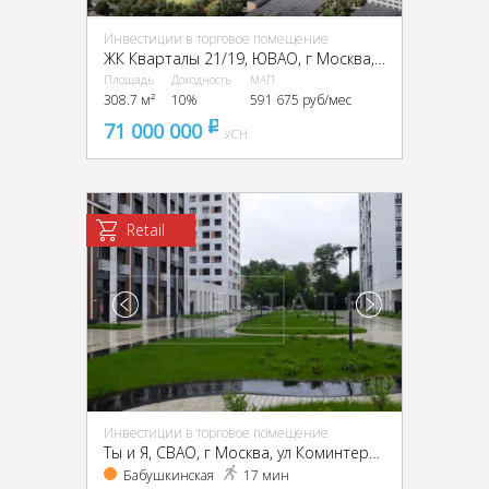
Инвестиции в торговое помещение
ЖК Кварталы 21/19, ЮВАО, г Москва, проезд Грайвороновский 2-й
Площадь
Доходность
МАП
308.7 м²
10%
591 675 руб/мес
71 000 000
pуб
УСН
Retail
Инвестиции в торговое помещение
Ты и Я, CВАО, г Москва, ул Коминтерна, д 15
Бабушкинская
17 мин