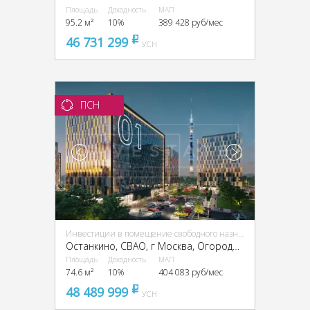
Площадь
Доходность
МАП
95.2 м²
10%
389 428 руб/мес
46 731 299
pуб
УСН
ПСН
Инвестиции в помещение свободного назначения (ПСН)
Останкино, CВАО, г Москва, Огородный пр-д, 16
Площадь
Доходность
МАП
74.6 м²
10%
404 083 руб/мес
48 489 999
pуб
УСН