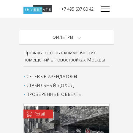
строительства
+7 495 637 80 42
Дикси
В башне
Башня Федерация-II
Верный
Запад
ФИЛЬТРЫ
Башня Федерация-I
Мираторг
Восток
Продажа готовых коммерческих
Город Столиц,
Магнолия
помещений в новостройках Москвы
Северный блок
Город Столиц,
Южный блок
СЕТЕВЫЕ АРЕНДАТОРЫ
СТАБИЛЬНЫЙ ДОХОД
ПРОВЕРЕННЫЕ ОБЪЕКТЫ
Retail