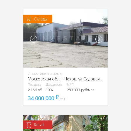
Склады
Инвестиции в склад
Московская обл, г Чехов, ул Садовая, д 3, г Чехов, Садовая ул., 3
Площадь
Доходность
МАП
2 156 м²
10%
283 333 руб/мес
34 000 000
pуб
УСН
Retail