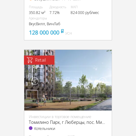
Площадь
Доходность
МАП
350.82 м²
7.72%
824 000 руб/мес
Арендаторы
ВкусВилл, ВинЛаб
128 000 000
pуб
УСН
Retail
Инвестиции в торговое помещение
Томилино Парк, г Люберцы, пос. Мирный, Свободы ул., 5
Котельники