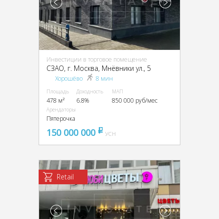
Инвестиции в торговое помещение
CЗАО, г. Москва, Мнёвники ул., 5
Хорошёво
8 мин
Площадь
Доходность
МАП
478 м²
6.8%
850 000 руб/мес
Арендаторы
Пятерочка
150 000 000
pуб
УСН
Retail