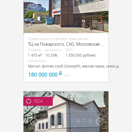
Инвестиции в торговое помещение
ТЦ на Пожарского, CАО, Московская область, Химки, ул. Пожарского, 22с1
Площадь
Доходность
МАП
1 475 м²
10.33%
1 550 000 руб/мес
Арендаторы
Магнит, фитнес клуб ConceptFit, мясная лавка, салон дверей, пекарня
180 000 000
pуб
УСН
ПСН