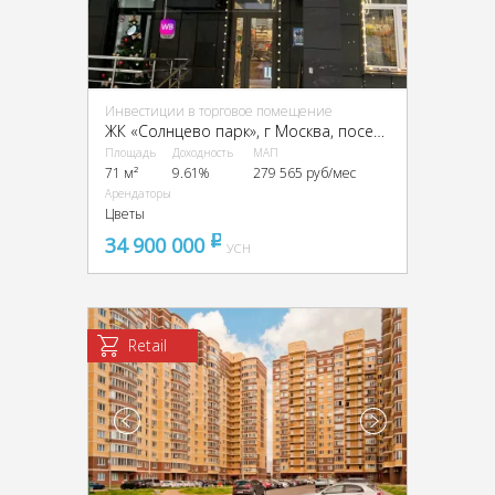
Инвестиции в торговое помещение
ЖК «Солнцево парк», г Москва, поселение Внуковское, ул Лётчика Ульянина, 7
Площадь
Доходность
МАП
71 м²
9.61%
279 565 руб/мес
Арендаторы
Цветы
34 900 000
pуб
УСН
Retail