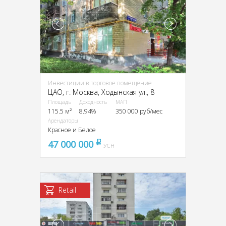
Инвестиции в торговое помещение
ЦАО, г. Москва, Ходынская ул., 8
Площадь
Доходность
МАП
115.5 м²
8.94%
350 000 руб/мес
Арендаторы
Красное и Белое
47 000 000
pуб
УСН
Retail