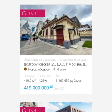
ПСН
Инвестиции в помещение свободного назначения (ПСН)
Долгоруковская 25, ЦАО, г Москва, Долгоруковская ул., 25
Новослободская
4 мин
Площадь
Доходность
МАП
419.9 м²
4.21%
1 469 650 руб/мес
419 000 000
pуб
без НДС
ПСН