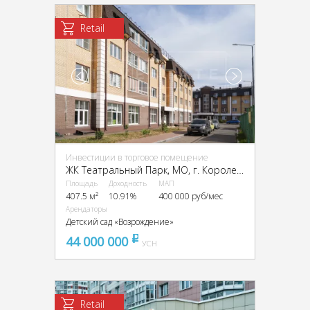
Retail
Инвестиции в торговое помещение
ЖК Театральный Парк, МО, г. Королев, Бурковский пр-д, 44к3
Площадь
Доходность
МАП
407.5 м²
10.91%
400 000 руб/мес
Арендаторы
Детский сад «Возрождение»
44 000 000
pуб
УСН
Retail