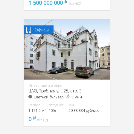
1 500 000 000
pуб
без НДС
Офисы
Инвестиции в офис
ЦАО, Трубная ул., 25, стр. 3
Цветной бульвар
5 мин
Площадь
Доходность
МАП
1 171.5 м²
10%
5 833 334 руб/мес
0
pуб
без НДС