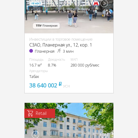
Инвестиции в торговое помещение
CЗАО, Планерная ул., 12, кор. 1
Планерная
3 мин
Площадь
Доходность
МАП
16.7 м²
8.7%
280 000 руб/мес
Арендаторы
Табак
38 640 002
pуб
УСН
Retail