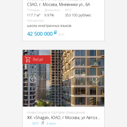
CЗАО, г. Москва, Мнёвники ул., 6А
Площадь
Доходность
МАП
117.7 м²
9.97%
353 100 руб/мес
Арендаторы
школа иностранных языков
42 500 000
pуб
УСН
Retail
Инвестиции в торговое помещение
ЖК «Shagal», ЮАО, г Москва, ул Автозаводская, д 23 стр 66
ЗИЛ
4 мин