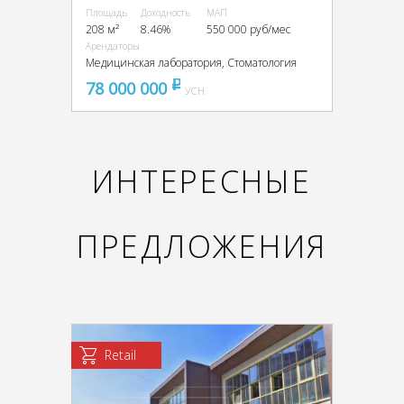
Площадь
Доходность
МАП
208 м²
8.46%
550 000 руб/мес
Арендаторы
Медицинская лаборатория, Стоматология
78 000 000
pуб
УСН
ИНТЕРЕСНЫЕ
ПРЕДЛОЖЕНИЯ
Retail