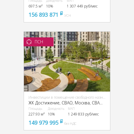
Площадь
Доходность
МАП
697.5 м²
10%
1 307 449 руб/мес
156 893 871
pуб
УСН
ПСН
Инвестиции в помещение свободного назначения (ПСН)
ЖК Достижение, CВАО, Москва, СВАО, Марфино, улица Академика Королева, 21
Площадь
Доходность
МАП
227.93 м²
10%
1 249 833 руб/мес
149 979 995
pуб
без НДС