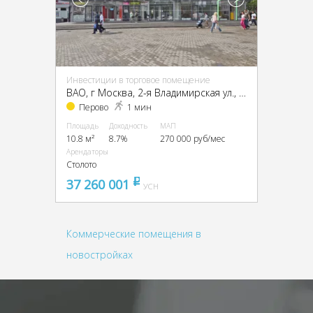
Инвестиции в торговое помещение
ВАО, г Москва, 2-я Владимирская ул., 38/18
Перово
1 мин
Площадь
Доходность
МАП
10.8 м²
8.7%
270 000 руб/мес
Арендаторы
Столото
37 260 001
pуб
УСН
Коммерческие помещения в
новостройках