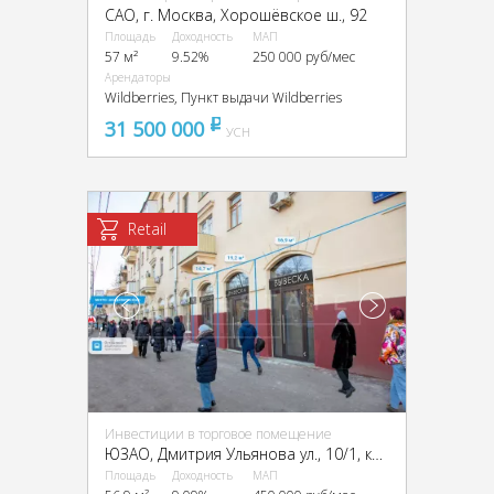
CАО, г. Москва, Хорошёвское ш., 92
Площадь
Доходность
МАП
57 м²
9.52%
250 000 руб/мес
Арендаторы
Wildberries, Пункт выдачи Wildberries
31 500 000
pуб
УСН
Retail
Инвестиции в торговое помещение
ЮЗАО, Дмитрия Ульянова ул., 10/1, кор. 1
Площадь
Доходность
МАП