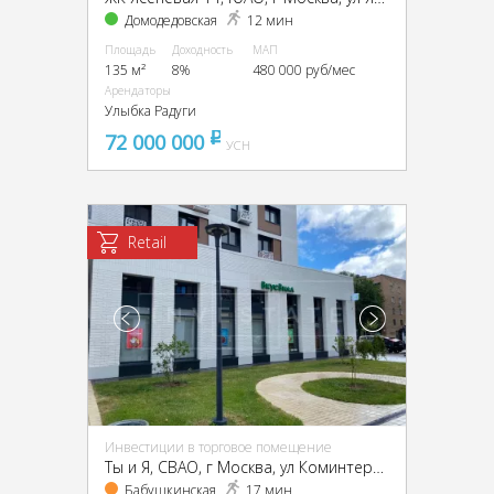
Домодедовская
12 мин
Площадь
Доходность
МАП
135 м²
8%
480 000 руб/мес
Арендаторы
Улыбка Радуги
72 000 000
pуб
УСН
Retail
Инвестиции в торговое помещение
Ты и Я, CВАО, г Москва, ул Коминтерна, д 15
Бабушкинская
17 мин