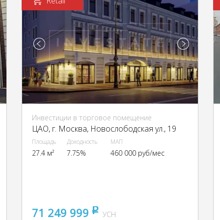
Retail
Инвестиции в торговое помещение
ЦАО, г. Москва, Новослободская ул., 19
Площадь
Доходность
МАП
27.4 м²
7.75%
460 000 руб/мес
71 249 999
pуб
УСН