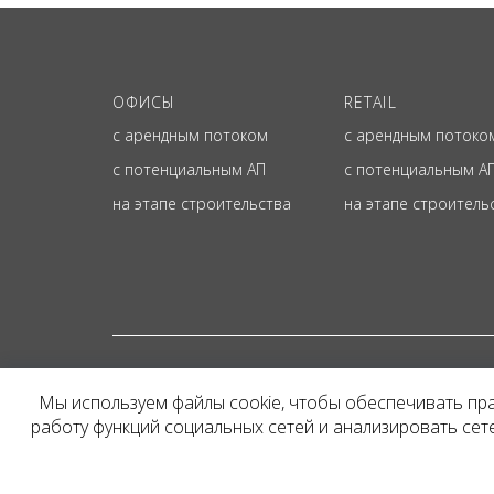
ОФИСЫ
RETAIL
с арендным потоком
с арендным потоко
с потенциальным АП
с потенциальным А
на этапе строительства
на этапе строитель
© ОФИЦИАЛЬНЫЙ СА
Мы используем файлы cookie, чтобы обеспечивать пр
Представленная на сайт
работу функций социальных сетей и анализировать се
и не является публичн