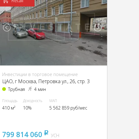
Retail
Инвестиции в торговое помещение
ЦАО, г Москва, Петровка ул., 26, стр. 3
Трубная
4 мин
Площадь
Доходность
МАП
410 м²
10%
5 562 859 руб/мес
799 814 060
pуб
УСН