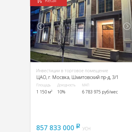
Retail
Инвестиции в торговое помещение
ЦАО, г. Мосвка, Шмитовский пр-д, 3/1
Площадь
Доходность
МАП
1 150 м²
10%
6 783 975 руб/мес
857 833 000
pуб
УСН