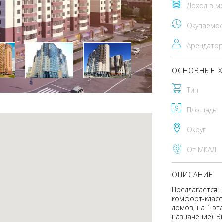
Доход в м
Окупаемо
Арендато
ОСНОВНЫЕ Х
Тип
Площадь
Округ
От МКАД
ОПИСАНИЕ
Предлагается 
комфорт-класса
домов, на 1 э
назначение). 