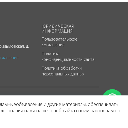
ЮРИДИЧЕСКАЯ
ИНФОРМАЦИЯ
Пользовательское
соглашение
ильмовская, д.
Политика
оглашение
конфиденциальности сайта
Политика обработки
персональных данных
кламныеобъявления и другие материалы, обеспечивать
арактер
ользовании вами нашего веб-сайта своим партнерам по
 уведомления.