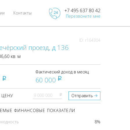
+7 495 637 80 42
ии
Контакты
Перезвоните мне
ID: r164304
ечёрский проезд, д 136
,60 кв. м
Фактический доход в месяц
0
60 000
pуб
pуб
pуб
 ЦЕНУ
Отправить
ЕМЫЕ ФИНАНСОВЫЕ ПОКАЗАТЕЛИ
оходность
8%