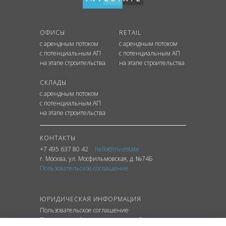
ОФИСЫ
RETAIL
с арендным потоком
с арендным потоком
с потенциальным АП
с потенциальным АП
на этапе строительства
на этапе строительства
СКЛАДЫ
с арендным потоком
с потенциальным АП
на этапе строительства
КОНТАКТЫ
+7 495 637 80 42
hello@inv.estate
г. Москва
,
ул.
Мосфильмовская, д. №74Б
Пользовательское соглашение
ЮРИДИЧЕСКАЯ ИНФОРМАЦИЯ
Пользовательское соглашение
Политика конфиденциальности сайта