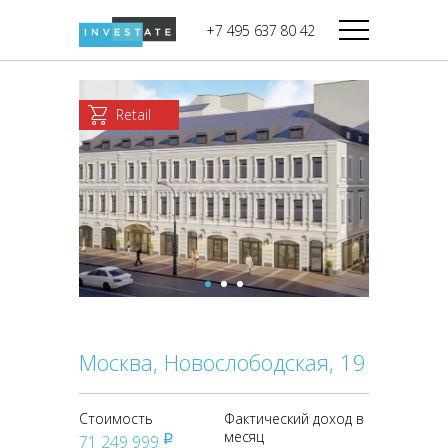
строительства
+7 495 637 80 42
Дикси
В башне
Башня Федерация-II
Верный
Запад
Retail
Башня Федерация-I
Мираторг
Восток
Город Столиц,
Магнолия
Северный блок
Город Столиц,
Южный блок
Москва, Новослободская, 19
Стоимость
Фактический доход в
месяц
71 249 999
pуб