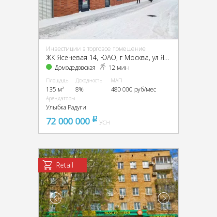
Инвестиции в торговое помещение
ЖК Ясеневая 14, ЮАО, г Москва, ул Ясеневая, д 12 к 2
Домодедовская
12 мин
Площадь
Доходность
МАП
135 м²
8%
480 000 руб/мес
Арендаторы
Улыбка Радуги
72 000 000
pуб
УСН
Retail