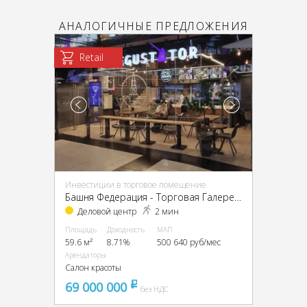
АНАЛОГИЧНЫЕ ПРЕДЛОЖЕНИЯ
Retail
Инвестиции в торговое помещение
Башня Федерация - Торговая Галерея, ЦАО, г Москва, Пресненская наб, д 12
Деловой центр
2 мин
Площадь
Доходность
МАП
59.6 м²
8.71%
500 640 руб/мес
Арендаторы
Салон красоты
69 000 000
pуб
без НДС