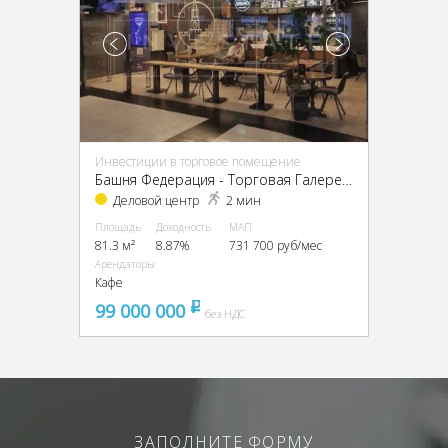
Инвестиции в торговое помещение
Башня Федерация - Торговая Галерея, ЦАО, г Москва, Пресненская наб, д 12
Деловой центр
2 мин
Площадь
Доходность
МАП
81.3 м²
8.87%
731 700 руб/мес
Арендаторы
Кафе
99 000 000
pуб
без НДС
ЗАПОЛНИТЕ ФОРМУ