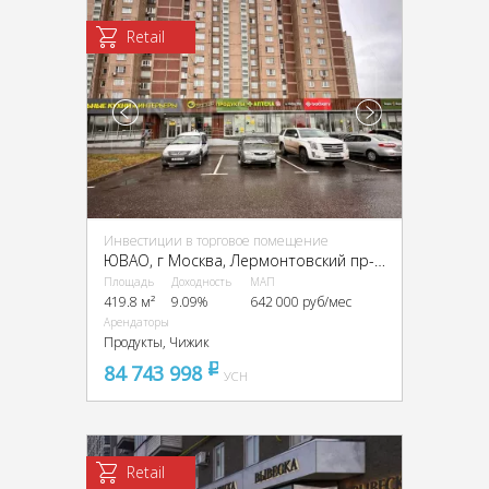
Retail
Инвестиции в торговое помещение
ЮВАО, г Москва, Лермонтовский пр-т, 2, кор. 1
Площадь
Доходность
МАП
419.8 м²
9.09%
642 000 руб/мес
Арендаторы
Продукты, Чижик
84 743 998
pуб
УСН
Retail