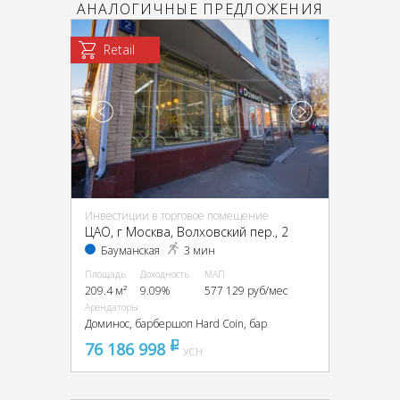
АНАЛОГИЧНЫЕ ПРЕДЛОЖЕНИЯ
Retail
Инвестиции в торговое помещение
ЦАО, г Москва, Волховский пер., 2
Бауманская
3 мин
Площадь
Доходность
МАП
209.4 м²
9.09%
577 129 руб/мес
Арендаторы
Доминос, барбершоп Hard Coin, бар
76 186 998
pуб
УСН