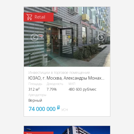
Retail
Инвестиции в торговое помещение
ЮЗАО, г. Mocква, Aлeксандpы Moнaxовoй ул., 90к2
Площадь
Доходность
МАП
312 м²
7.79%
480 600 руб/мес
Арендаторы
Верный
74 000 000
pуб
УСН