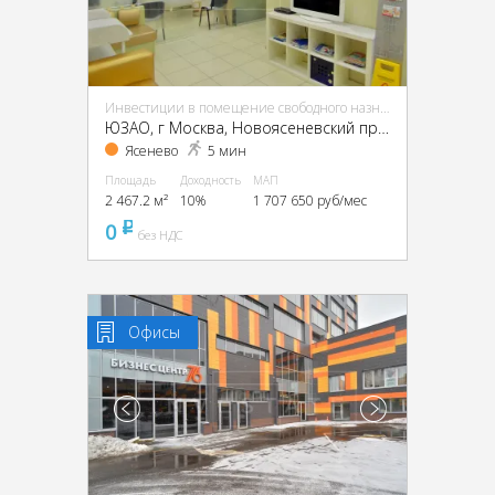
Инвестиции в помещение свободного назначения (ПСН)
ЮЗАО, г Москва, Новоясеневский пр-т, 13, кор. 2
Ясенево
5 мин
Площадь
Доходность
МАП
2 467.2 м²
10%
1 707 650 руб/мес
0
pуб
без НДС
Офисы