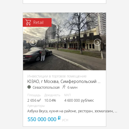
Retail
Инвестиции в торговое помещение
ЮЗАО, г Москва, Симферопольский б-р, 22, кор. 3
Севастопольская
6 мин
Площадь
Доходность
МАП
2 656 м²
10.04%
4 600 000 руб/мес
Арендаторы
Азбука Вкуса, кухня на районе, ресторан, зоомагазин, Ателье.
550 000 000
pуб
УСН