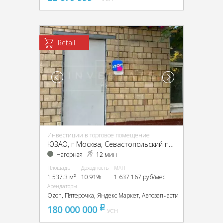
Retail
Инвестиции в торговое помещение
ЮЗАО, г Москва, Севастопольский пр-т, 37
Нагорная
12 мин
Площадь
Доходность
МАП
1 537.3 м²
10.91%
1 637 167 руб/мес
Арендаторы
Ozon, Пятерочка, Яндекс Маркет, Автозапчасти
180 000 000
pуб
УСН