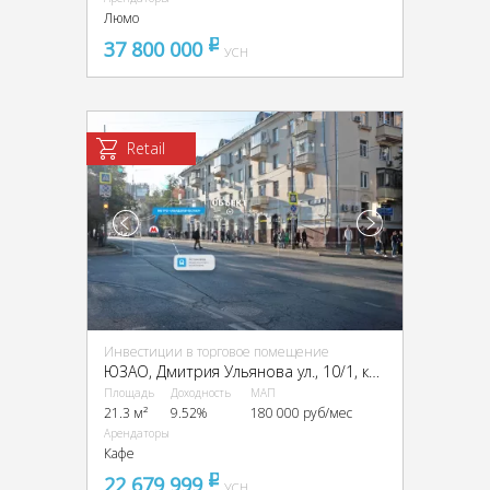
Люмо
37 800 000
pуб
УСН
Retail
Инвестиции в торговое помещение
ЮЗАО, Дмитрия Ульянова ул., 10/1, кор. 1
Площадь
Доходность
МАП
21.3 м²
9.52%
180 000 руб/мес
Арендаторы
Кафе
22 679 999
pуб
УСН