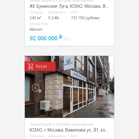
Инвестиции в торговое помещение
ЖК Бунинские Луга, ЮЗАО, Москва, ЖК Бунинские Луга, к3.8.1
Площадь
Доходность
МАП
243 м²
9.54%
731 700 руб/мес
Арендаторы
Магнит
92 000 000
pуб
УСН
Retail
Инвестиции в торговое помещение
ЮЗАО, г Москва, Вавилова ул., 81, кор. 1
Площадь
Доходность
МАП