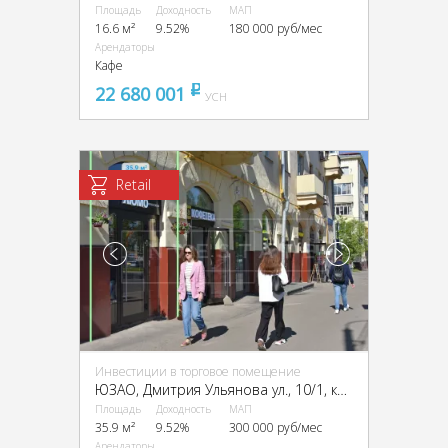
Площадь
Доходность
МАП
16.6 м²
9.52%
180 000 руб/мес
Арендаторы
Кафе
22 680 001
pуб
УСН
Retail
Инвестиции в торговое помещение
ЮЗАО, Дмитрия Ульянова ул., 10/1, кор. 1
Площадь
Доходность
МАП
35.9 м²
9.52%
300 000 руб/мес
Арендаторы