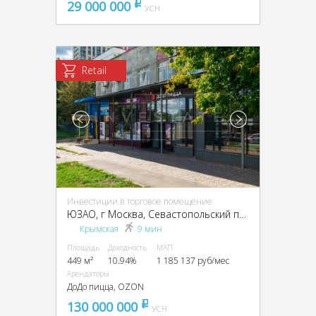
29 000 000
pуб
УСН
Retail
Инвестиции в торговое помещение
ЮЗАО, г Москва, Севастопольский пр-т, 18А
Крымская
9 мин
Площадь
Доходность
МАП
449 м²
10.94%
1 185 137 руб/мес
Арендаторы
ДоДо пицца, OZON
130 000 000
pуб
УСН