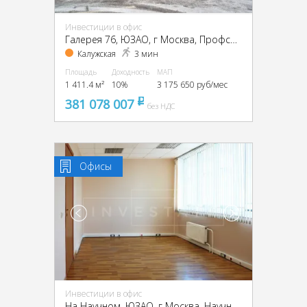
Инвестиции в офис
Галерея 76, ЮЗАО, г Москва, Профсоюзная ул., 76
Калужская
3 мин
Площадь
Доходность
МАП
1 411.4 м²
10%
3 175 650 руб/мес
381 078 007
pуб
без НДС
Офисы
Инвестиции в офис
На Научном, ЮЗАО, г Москва, Научный пр-д, 8, стр. 1