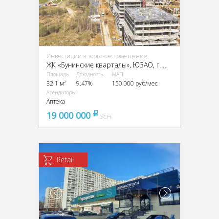
Инвестиции в торговое помещение
ЖК «Бунинские кварталы», ЮЗАО, г. Москва, поселение Сосенское, жилой комплекс Бунинские Кварталы, к7.1
Площадь
Доходность
МАП
32.1 м²
9.47%
150 000 руб/мес
Арендаторы
Аптека
19 000 000
pуб
УСН
Retail