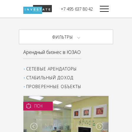
строительства
+7 495 637 80 42
Дикси
В башне
Башня Федерация-II
Верный
Запад
ФИЛЬТРЫ
Башня Федерация-I
Мираторг
Восток
Арендный бизнес в ЮЗАО
Город Столиц,
Магнолия
Северный блок
СЕТЕВЫЕ АРЕНДАТОРЫ
Город Столиц,
Южный блок
СТАБИЛЬНЫЙ ДОХОД
ПРОВЕРЕННЫЕ ОБЪЕКТЫ
ПСН