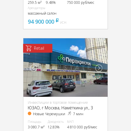
259.5 м²
9.48%
750 000 руб/мес
Арендаторы
массажный салон
94 900 000
pуб
УСН
Retail
Инвестиции в торговое помещение
ЮЗАО, г Москва, Намёткина ул., 3
Новые Черемушки
7 мин
Площадь
Доходность
МАП
3 080.7 м²
12.83%
4 810 000 руб/мес