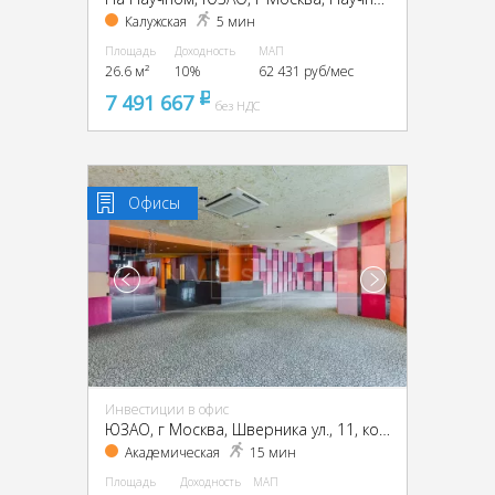
Калужская
5 мин
Площадь
Доходность
МАП
26.6 м²
10%
62 431 руб/мес
7 491 667
pуб
без НДС
Офисы
Инвестиции в офис
ЮЗАО, г Москва, Шверника ул., 11, кор. 1
Академическая
15 мин
Площадь
Доходность
МАП