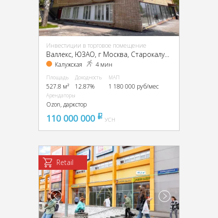
Инвестиции в торговое помещение
Валлекс, ЮЗАО, г Москва, Старокалужское ш., 62
Калужская
4 мин
Площадь
Доходность
МАП
527.8 м²
12.87%
1 180 000 руб/мес
Арендаторы
Ozon, даркстор
110 000 000
pуб
УСН
Retail