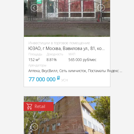
Инвестиции в торговое помещение
ЮЗАО, г Москва, Вавилова ул., 81, кор. 1
Площадь
Доходность
МАП
152 м²
8.81%
565 000 руб/мес
Арендаторы
Аптека, ВкусВилл, Сеть химчисток, Постаматы Яндекс и СберМаркет
77 000 000
pуб
УСН
Retail