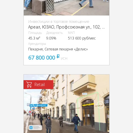
Инвестиции в торговое помещение
Ареал, ЮЗАО, Профсоюзная ул., 102, стр. 1
Площадь
Доходность
МАП
45.3 м²
9.09%
513 600 руб/мес
Арендаторы
Пекарня, Сетевая пекарня «Делис»
67 800 000
pуб
УСН
Retail