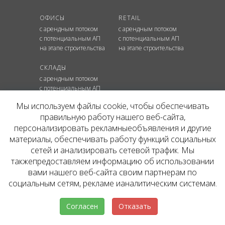
ОФИСЫ
RETAIL
с арендным потоком
с арендным потоком
с потенциальным АП
с потенциальным АП
на этапе строительства
на этапе строительства
СКЛАДЫ
с арендным потоком
с потенциальным АП
на этапе строительства
Мы используем файлы cookie, чтобы обеспечивать
правильную работу нашего веб-сайта,
КОНТАКТЫ
персонализировать рекламныеобъявления и другие
+7 495 637 80 42
hello@inv.estate
материалы, обеспечивать работу функций социальных
г. Москва
,
ул.
Мосфильмовская, д. №74Б
сетей и анализировать сетевой трафик. Мы
Пользовательское соглашение
такжепредоставляем информацию об использовании
вами нашего веб-сайта своим партнерам по
социальным сетям, рекламе ианалитическим системам.
ЮРИДИЧЕСКАЯ ИНФОРМАЦИЯ
Пользовательское соглашение
Политика конфиденциальности сайта
Согласен
Отказать
Политика обработки персональных данных