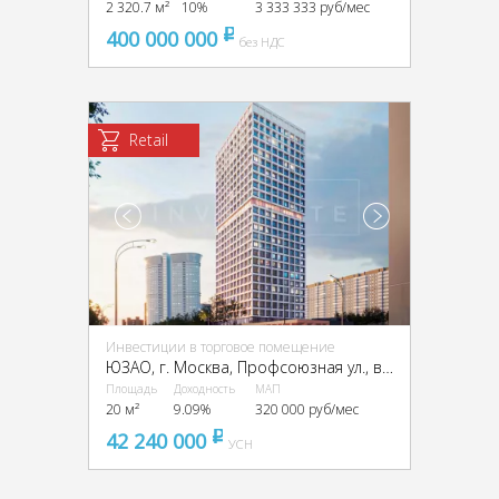
2 320.7 м²
10%
3 333 333 руб/мес
400 000 000
pуб
без НДС
Retail
Инвестиции в торговое помещение
ЮЗАО, г. Москва, Профсоюзная ул., вл. 60
Площадь
Доходность
МАП
20 м²
9.09%
320 000 руб/мес
42 240 000
pуб
УСН