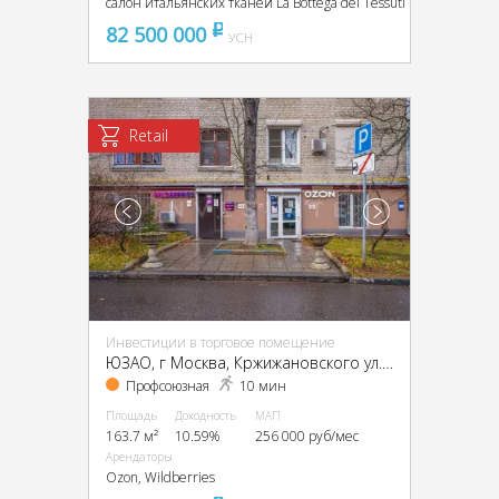
салон итальянских тканей La Bottega dei Tessuti
82 500 000
pуб
УСН
Retail
Инвестиции в торговое помещение
ЮЗАО, г Москва, Кржижановского ул., 23, кор. 2
Профсоюзная
10 мин
Площадь
Доходность
МАП
163.7 м²
10.59%
256 000 руб/мес
Арендаторы
Ozon, Wildberries