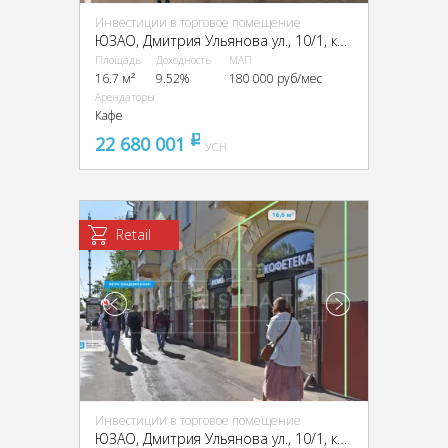
Инвестиции в торговое помещение
ЮЗАО, Дмитрия Ульянова ул., 10/1, кор. 1
Площадь
Доходность
МАП
16.7 м²
9.52%
180 000 руб/мес
Арендаторы
Кафе
22 680 001
pуб
УСН
Retail
Инвестиции в торговое помещение
ЮЗАО, Дмитрия Ульянова ул., 10/1, кор. 1