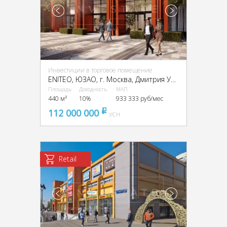
Инвестиции в торговое помещение
ENITEO, ЮЗАО, г. Москва, Дмитрия Ульянова ул., 45
Площадь
Доходность
МАП
440 м²
10%
933 333 руб/мес
112 000 000
pуб
УСН
Retail