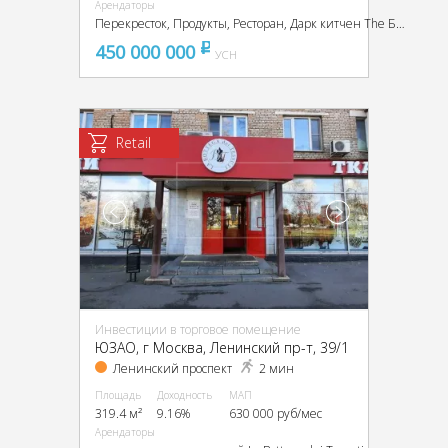
Арендаторы
Перекресток, Продукты, Ресторан, Дарк китчен The Бык, Альмагест
450 000 000
pуб
УСН
Retail
Инвестиции в торговое помещение
ЮЗАО, г Москва, Ленинский пр-т, 39/1
Ленинский проспект
2 мин
Площадь
Доходность
МАП
319.4 м²
9.16%
630 000 руб/мес
Арендаторы