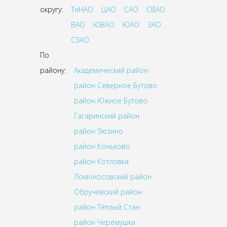
округу:
ТиНАО
ЦАО
САО
СВАО
ВАО
ЮВАО
ЮАО
ЗАО
СЗАО
По
району:
Академический район
район Северное Бутово
район Южное Бутово
Гагаринский район
район Зюзино
район Коньково
район Котловка
Ломоносовский район
Обручевский район
район Тёплый Стан
район Черёмушки