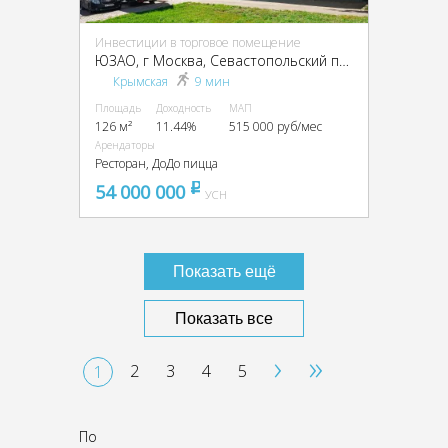
Инвестиции в торговое помещение
ЮЗАО, г Москва, Севастопольский пр-т, 18А
Крымская
9 мин
Площадь
Доходность
МАП
126 м²
11.44%
515 000 руб/мес
Арендаторы
Ресторан, ДоДо пицца
54 000 000
pуб
УСН
Показать ещё
Показать все
›
»
2
3
4
5
1
По