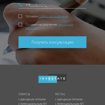
Согласен
с польз. соглашением
Согласен на получение
рекламных
рассылок
Получить консультацию
ОФИСЫ
RETAIL
с арендным потоком
с арендным потоком
с потенциальным АП
с потенциальным АП