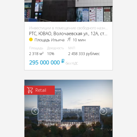
Инвестиции в помещение свободного назначения (ПСН)
РТС, ЮВАО, Волочаевская ул., 12А, стр. 1А
Площадь Ильича
10 мин
Площадь
Доходность
МАП
2 318 м²
10%
2 458 333 руб/мес
295 000 000
pуб
без НДС
Retail